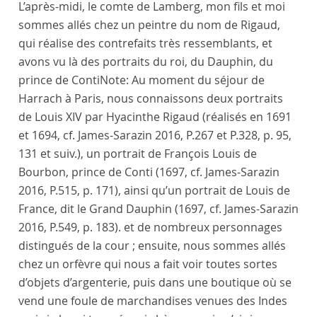
L’après-midi, le
comte de Lamberg
, mon
fils
et moi
sommes allés chez un peintre du nom de
Rigaud
,
qui réalise des contrefaits très ressemblants, et
avons vu là des portraits du
roi
, du
Dauphin
, du
prince de Conti
Note:
Au moment du séjour de
Harrach à Paris, nous connaissons deux portraits
de Louis XIV par Hyacinthe Rigaud (réalisés en 1691
et 1694, cf. James-Sarazin 2016, P.267 et P.328, p. 95,
131 et suiv.), un portrait de François Louis de
Bourbon, prince de Conti (1697, cf. James-Sarazin
2016, P.515, p. 171), ainsi qu’un portrait de Louis de
France, dit le Grand Dauphin (1697, cf. James-Sarazin
2016, P.549, p. 183).
et de nombreux personnages
distingués de la cour ; ensuite, nous sommes allés
chez un
orfèvre
qui nous a fait voir toutes sortes
d’objets d’argenterie, puis dans une boutique où se
vend une foule de marchandises venues des Indes