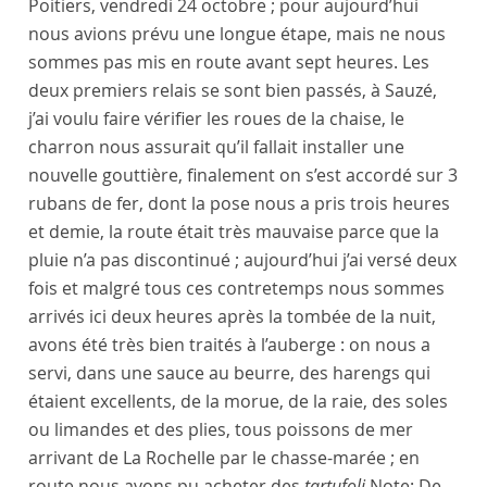
Poitiers
,
vendredi 24 octobre
; pour aujourd’hui
nous avions prévu une longue étape, mais ne nous
sommes pas mis en route avant sept heures. Les
deux premiers relais se sont bien passés, à
Sauzé
,
j’ai voulu faire vérifier les roues de la chaise, le
charron
nous assurait qu’il fallait installer une
nouvelle gouttière, finalement on s’est accordé sur 3
rubans de fer, dont la pose nous a pris trois heures
et demie, la route était très mauvaise parce que la
pluie n’a pas discontinué ; aujourd’hui j’ai versé deux
fois et malgré tous ces contretemps nous sommes
arrivés ici deux heures après la tombée de la nuit,
avons été très bien traités à l’auberge : on nous a
servi, dans une sauce au beurre, des harengs qui
étaient excellents, de la morue, de la raie, des soles
ou limandes et des plies, tous poissons de mer
arrivant de
La Rochelle
par le chasse-marée ; en
route nous avons pu acheter des
tartufoli
Note:
De