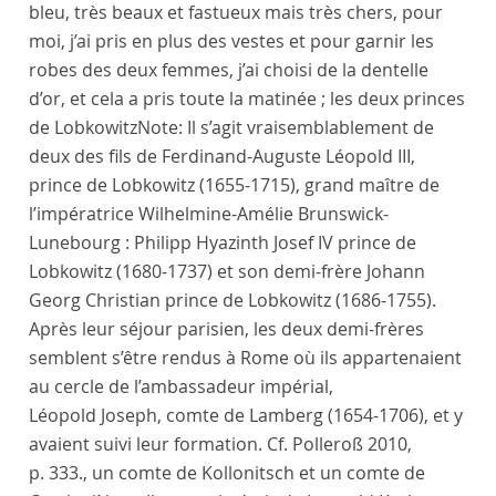
bleu, très beaux et fastueux mais très chers, pour
moi, j’ai pris en plus des vestes et pour garnir les
robes des deux femmes, j’ai choisi de la dentelle
d’or, et cela a pris toute la matinée ; les deux
princes
de Lobkowitz
Note:
Il s’agit vraisemblablement de
deux des fils de Ferdinand-Auguste Léopold III,
prince de Lobkowitz (1655-1715), grand maître de
l’impératrice Wilhelmine-Amélie Brunswick-
Lunebourg : Philipp Hyazinth Josef IV prince de
Lobkowitz (1680-1737) et son demi-frère Johann
Georg Christian prince de Lobkowitz (1686-1755).
Après leur séjour parisien, les deux demi-frères
semblent s’être rendus à Rome où ils appartenaient
au cercle de l’ambassadeur impérial,
Léopold Joseph, comte de Lamberg (1654-1706), et y
avaient suivi leur formation. Cf. Polleroß 2010,
p. 333.
, un
comte de Kollonitsch
et un comte
de