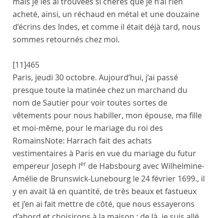
mais je les ai trouvées si chères que je n’ai rien
acheté, ainsi, un réchaud en métal et une douzaine
d’écrins des Indes, et comme il était déjà tard, nous
sommes retournés chez moi.
[11]
465
Paris
,
jeudi 30 octobre
. Aujourd’hui, j’ai passé
presque toute la matinée chez un marchand du
nom de
Sautier
pour voir toutes sortes de
vêtements pour nous habiller, mon
épouse
, ma
fille
et moi-même, pour le mariage du
roi des
Romains
Note:
Harrach fait des achats
vestimentaires à Paris en vue du mariage du futur
er
empereur Joseph I
de Habsbourg avec Wilhelmine-
Amélie de Brunswick-Lunebourg le 24 février 1699.
, il
y en avait là en quantité, de très beaux et fastueux
et j’en ai fait mettre de côté, que nous essayerons
d’abord et choisirons à la maison ; de là, je suis allé