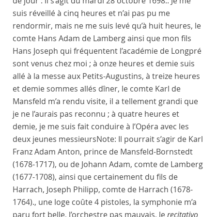
de jour : il s’agit du mardi 28 octobre 1698.
. Je me
suis réveillé à cinq heures et n’ai pas pu me
rendormir, mais ne me suis levé qu’à huit heures, le
comte Hans Adam de Lamberg
ainsi que mon fils
Hans Joseph
qui fréquentent l’
académie
de
Longpré
sont venus chez moi ; à onze heures et demie suis
allé à la messe aux
Petits-Augustins
, à treize heures
et demie sommes allés dîner, le
comte Karl de
Mansfeld
m’a rendu visite, il a tellement grandi que
je ne l’aurais pas reconnu ; à quatre heures et
demie, je me suis fait conduire à l’
Opéra
avec les
deux jeunes messieurs
Note:
Il pourrait s’agir de Karl
Franz Adam Anton, prince de Mansfeld-Bornstedt
(1678-1717), ou de Johann Adam, comte de Lamberg
(1677-1708), ainsi que certainement du fils de
Harrach, Joseph Philipp, comte de Harrach (1678-
1764).
, une loge coûte 4 pistoles, la symphonie m’a
paru fort belle, l’orchestre pas mauvais, le
recitativo