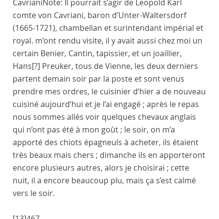
Cavriani
Note:
Il pourrait s’agir de Leopold Karl
comte von Cavriani, baron d’Unter-Waltersdorf
(1665-1721), chambellan et surintendant impérial et
royal.
m’ont rendu visite, il y avait aussi chez moi un
certain
Benier
,
Cantin
, tapissier, et un joaillier,
Hans[?]
Preuker
, tous de
Vienne
, les deux derniers
partent demain soir par la poste et sont venus
prendre mes ordres, le
cuisinier
d’hier a de nouveau
cuisiné aujourd’hui et je l’ai engagé ; après le repas
nous sommes allés voir quelques chevaux anglais
qui n’ont pas été à mon goût ; le soir, on m’a
apporté des chiots épagneuls à acheter, ils étaient
très beaux mais chers ; dimanche ils en apporteront
encore plusieurs autres, alors je choisirai ; cette
nuit, il a encore beaucoup plu, mais ça s’est calmé
vers le soir.
[13]
467