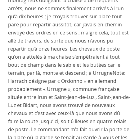
montagneux obligeant la chaise à de fréquents
arrêts, nous ne sommes finalement arrivés à
Irun
qu’à dix heures ; je croyais trouver sur place tout
paré pour repartir aussitôt, car j’avais en chemin
envoyé des ordres en ce sens ; malgré cela, tout est
allé de travers, de sorte que nous n’avons pu
repartir qu’à onze heures. Les chevaux de poste
qu’on a attelés à ma chaise s’empêtraient à tout
bout de champ dans le sable et les butées car le
terrain, par là, monte et descend ; à
Urrugne
Note:
Harrach désigne par « Ordonno » en allemand
probablement « Urrugne », commune française
située entre Irun et Saint-Jean-de-Luz.
,
Saint-Jean-de-
Luz
et
Bidart
, nous avons trouvé de nouveaux
chevaux et c’est avec ceux-là que nous avons dû
faire la route jusqu’ici, soit 6 lieues en quatre relais
de poste. Le
commandant
m’a fait ouvrir la porte de
la place où la garde se tenait au garde-à-vous et les