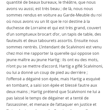
quantité de beaux bureaux, le
théâtre
, que nous
avons vu aussi, est très beau ; de là, nous nous
sommes rendus en voiture au
Garde-Meuble du roi
où nous avons vu un lit que le
roi
destine à la
duchesse de Lorraine
et qui est très grand, couvert
d’un somptueux brocart d’or, un tapis de table, des
fauteuils et deux tabourets assortis. Ensuite nous
sommes rentrés. L’
intendant
de
Scalvinoni
est venu
chez moi me rapporter la querelle qui oppose son
jeune maître
au jeune
Hartig
: ils ont eu des mots,
n’ont pu se mettre d’accord,
Hartig
a giflé
Scalvinoni
,
ou lui a donné un coup de pied au derrière ;
l’offensé a dégainé son épée, mais
Hartig
a esquivé
en tombant, a saisi son épée et blessé l’autre aux
deux mains ;
Hartig
prétend que
Scalvinoni
ne lui a
pas laissé le temps de dégainer et a tenté de
l’assassiner, et menace de l’attaquer en justice et