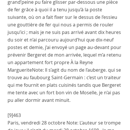
grand’peine pu faire glisser par-dessous une pièce
de fer grâce à quoi il a tenu jusqu’à la poste
suivante, où on a fait fixer sur le dessus de l’essieu
une gouttière de fer qui nous a permis de rouler
jusqu’ici ; mais je ne suis pas arrivé avant dix heures
du soir et n’ai parcouru aujourd’hui que dix-neuf
postes et demie, j’ai envoyé un
page
au-devant pour
prévenir
Bergeret
de mon arrivée, lequel m’a retenu
un appartement fort propre
À la Reyne
Marguerite
Note:
Il s’agit du nom de l’auberge.
qui se
trouve au
faubourg Saint-Germain
: c’est un
traiteur
qui me fournit en plats cuisinés tandis que
Bergeret
me tente avec un fort bon vin de
Moselle
, je n’ai pas
pu aller dormir avant minuit.
[9]
463
Paris
,
vendredi 28 octobre
Note:
L’auteur se trompe