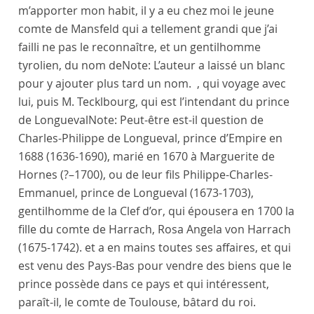
m’apporter mon habit, il y a eu chez moi le jeune
comte de Mansfeld
qui a tellement grandi que j’ai
failli ne pas le reconnaître, et un
gentilhomme
tyrolien
, du nom de
Note:
L’auteur a laissé un blanc
pour y ajouter plus tard un nom.
, qui voyage avec
lui, puis
M. Tecklbourg
, qui est l’intendant du
prince
de Longueval
Note:
Peut-être est-il question de
Charles-Philippe de Longueval, prince d’Empire en
1688 (1636-1690), marié en 1670 à Marguerite de
Hornes (?–1700), ou de leur fils Philippe-Charles-
Emmanuel, prince de Longueval (1673-1703),
gentilhomme de la Clef d’or, qui épousera en 1700 la
fille du comte de Harrach, Rosa Angela von Harrach
(1675-1742).
et a en mains toutes ses affaires, et qui
est venu des
Pays-Bas
pour vendre des biens que le
prince possède dans ce pays et qui intéressent,
paraît-il, le
comte de Toulouse
, bâtard du
roi
.