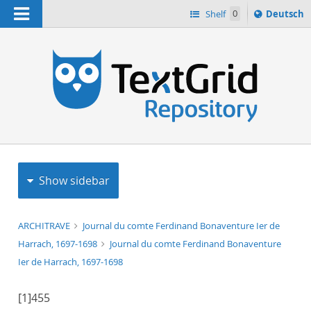
Navigation
Sprache
Shelf
0
Deutsch
ï¿½ndern
h
nach
Show sidebar
ARCHITRAVE
Journal du comte Ferdinand Bonaventure Ier de
Harrach, 1697-1698
Journal du comte Ferdinand Bonaventure
Ier de Harrach, 1697-1698
[1]
455