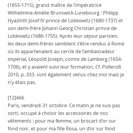
(1655-1715), grand maître de l’impératrice
Wilhelmine-Amélie Brunswick-Lunebourg : Philipp
Hyazinth Josef IV prince de Lobkowitz (1680-1737) et
son demi-frère Johann Georg Christian prince de
Lobkowitz (1686-1755). Après leur séjour parisien,
les deux demi-frères semblent s’être rendus à Rome
où ils appartenaient au cercle de l’ambassadeur
impérial, Léopold Joseph, comte de Lamberg (1654-
1706), et y avaient suivi leur formation. Cf. Polleroß
2010, p. 333.
sont également venus chez moi mais je
n’y étais pas.
[12]
466
Paris
,
vendredi 31 octobre
. Ce matin je ne suis pas
sorti, occupé à choisir les accessoires de nos
vêtements : pour ma
femme
, un brocart d’or sur
fond noir, et pour ma fille
Rosa
, un d’or sur fond