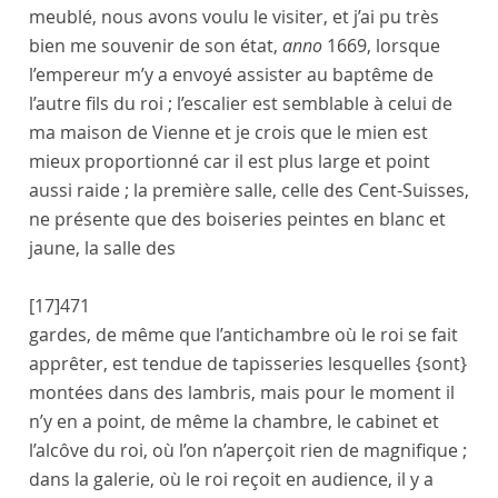
meublé, nous avons voulu le visiter, et j’ai pu très
bien me souvenir de son état,
anno
1669, lorsque
l’
empereur
m’y a envoyé assister au baptême de
l’autre
fils
du
roi
; l’escalier est semblable à celui de
ma
maison
de
Vienne
et je crois que le mien est
mieux proportionné car il est plus large et point
aussi raide ; la première salle,
celle des Cent-Suisses
,
ne présente que des boiseries peintes en blanc et
jaune, la
salle des
[17]
471
gardes
, de même que l’
antichambre
où le
roi
se fait
apprêter, est tendue de tapisseries lesquelles
{sont}
montées dans des lambris, mais pour le moment il
n’y en a point, de même la
chambre
, le
cabinet
et
l’alcôve du
roi
, où l’on n’aperçoit rien de magnifique ;
dans la
galerie
, où le
roi
reçoit en audience, il y a