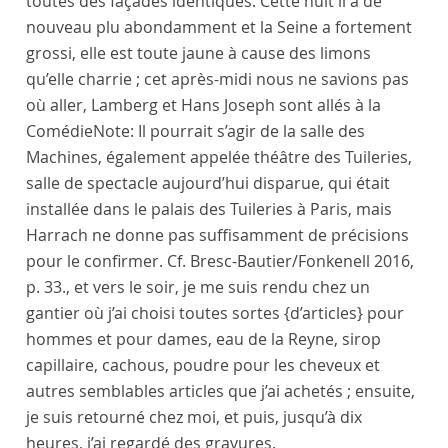
toutes des façades identiques. Cette nuit il a de
nouveau plu abondamment et la
Seine
a fortement
grossi, elle est toute jaune à cause des limons
qu’elle charrie ; cet après-midi nous ne savions pas
où aller,
Lamberg
et
Hans Joseph
sont allés à la
Comédie
Note:
Il pourrait s’agir de la salle des
Machines, également appelée théâtre des Tuileries,
salle de spectacle aujourd’hui disparue, qui était
installée dans le palais des Tuileries à Paris, mais
Harrach ne donne pas suffisamment de précisions
pour le confirmer. Cf. Bresc-Bautier/Fonkenell 2016,
p. 33.
, et vers le soir, je me suis rendu chez un
gantier
où j’ai choisi toutes sortes
{d’articles}
pour
hommes et pour dames, eau de la Reyne, sirop
capillaire, cachous, poudre pour les cheveux et
autres semblables articles que j’ai achetés ; ensuite,
je suis retourné chez moi, et puis, jusqu’à dix
heures, j’ai regardé des gravures.