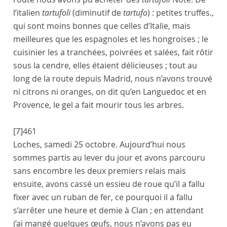
l’italien
tartufoli
(diminutif de
tartufo
) : petites truffes.
,
qui sont moins bonnes que celles d’
Italie
, mais
meilleures que les espagnoles et les hongroises ; le
cuisinier
les a tranchées, poivrées et salées, fait rôtir
sous la cendre, elles étaient délicieuses ; tout au
long de la route depuis
Madrid
, nous n’avons trouvé
ni citrons ni oranges, on dit qu’en
Languedoc
et en
Provence
, le gel a fait mourir tous les arbres.
[7]
461
Loches
,
samedi 25 octobre
. Aujourd’hui nous
sommes partis au lever du jour et avons parcouru
sans encombre les deux premiers relais mais
ensuite, avons cassé un essieu de roue qu’il a fallu
fixer avec un ruban de fer, ce pourquoi il a fallu
s’arrêter une heure et demie à
Clan
; en attendant
j’ai mangé quelques œufs, nous n’avons pas eu