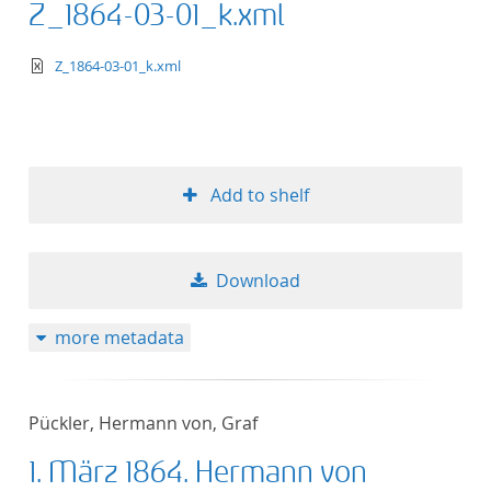
Z_1864-03-01_k.xml
text/xml
Z_1864-03-01_k.xml
Add to shelf
Download
more metadata
Pückler, Hermann von, Graf
1. März 1864. Hermann von