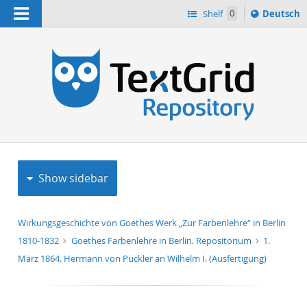
Navigation
Sprache
Shelf
0
Deutsch
ï¿½ndern
h
nach
Show sidebar
Wirkungsgeschichte von Goethes Werk „Zur Farbenlehre“ in Berlin
1810-1832
Goethes Farbenlehre in Berlin. Repositorium
1.
März 1864. Hermann von Pückler an Wilhelm I. (Ausfertigung)