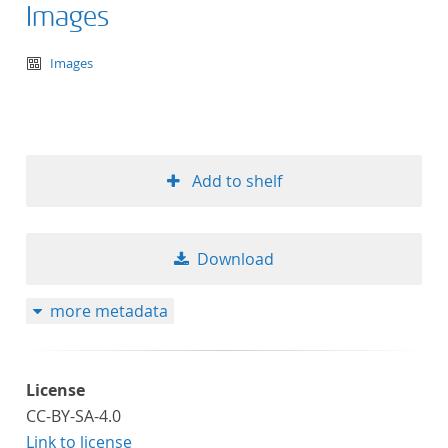
Images
text/tg.aggregation+xml
Images
Add to shelf
Download
more metadata
License
CC-BY-SA-4.0
Link to license