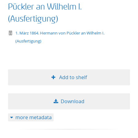
Pückler an Wilhelm I.
(Ausfertigung)
text/tg.work+xml
1. März 1864. Hermann von Pückler an Wilhelm I.
(Ausfertigung)
Add to shelf
Download
more metadata