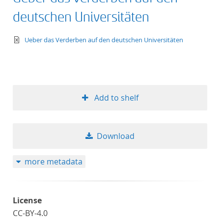
deutschen Universitäten
text/xml
Ueber das Verderben auf den deutschen Universitäten
Add to shelf
Download
more metadata
License
CC-BY-4.0