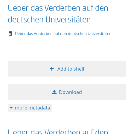
Ueber das Verderben auf den
deutschen Universitäten
text/tg.work+xml
Ueber das Verderben auf den deutschen Universitäten
Add to shelf
Download
more metadata
Ueber das Verderben auf den