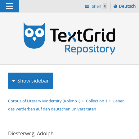
Navigation
Sprache
Shelf
0
Deutsch
ï¿½ndern
h
nach
Show sidebar
Corpus of Literary Modernity (Kolimo+)
Collection 1
Ueber
das Verderben auf den deutschen Universitäten
Diesterweg, Adolph