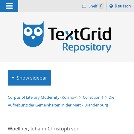
Navigation
Sprache
Shelf
0
Deutsch
ï¿½ndern
h
nach
Show sidebar
Corpus of Literary Modernity (Kolimo+)
Collection 1
Die
Aufhebung der Gemeinheiten in der Marck Brandenburg
Woellner, Johann Christoph von