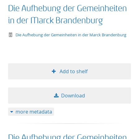
Die Aufhebung der Gemeinheiten
in der Marck Brandenburg
text/tg.work+xml
Die Aufhebung der Gemeinheiten in der Marck Brandenburg
Add to shelf
Download
more metadata
Die Aufhebung der Gemeinheiten