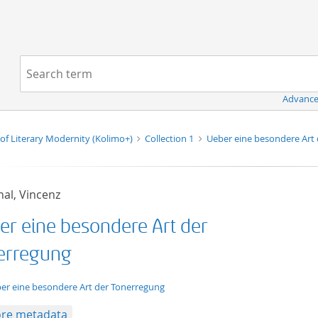
Navigation
Search term:
Advance
of Literary Modernity (Kolimo+)
Collection 1
Ueber eine besondere Art
hal, Vincenz
er eine besondere Art der
erregung
xt/tg.work+xml
er eine besondere Art der Tonerregung
re metadata