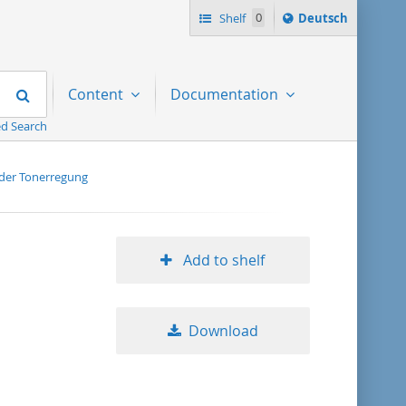
Sprache
Shelf
0
Deutsch
ï¿½ndern
nach
Search
Content
Documentation
d Search
 der Tonerregung
Add to shelf
Download