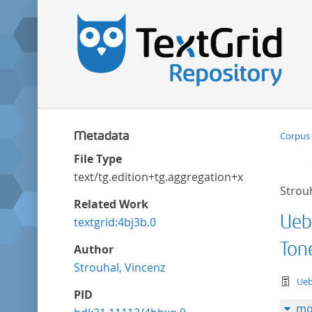
Metadata
Corpus 
File Type
text/tg.edition+tg.aggregation+xml
Strou
Related Work
Ueb
textgrid:4bj3b.0
Ton
Author
Strouhal, Vincenz
te
Ueb
PID
mo