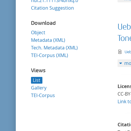
hdl:21.11113/4bhxq.0
Citation Suggestion
Download
Ueb
Object
Ton
Metadata (XML)
Tech. Metadata (XML)
te
Ueb
TEI-Corpus (XML)
mo
Views
List
Licen
Gallery
CC-BY
TEI-Corpus
Link t
Citat