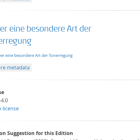
er eine besondere Art der
erregung
xt/xml
er eine besondere Art der Tonerregung
re metadata
se
-4.0
o license
ion Suggestion for this Edition