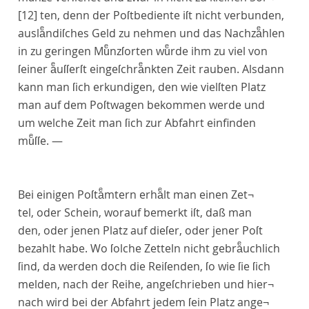
[12]
ten, denn der Poſtbediente iſt nicht verbunden,
auslaͤndiſches Geld zu nehmen und das Nachzaͤhlen
in zu geringen Muͤnzſorten wuͤrde ihm zu viel von
ſeiner aͤuſſerſt eingeſchraͤnkten Zeit rauben. Alsdann
kann man ſich erkundigen, den wie vielſten Platz
man auf dem Poſtwagen bekommen werde und
um welche Zeit man ſich zur Abfahrt einfinden
muͤſſe. —
Bei einigen Poſtaͤmtern erhaͤlt man einen Zet¬
tel, oder Schein, worauf bemerkt iſt, daß man
den, oder jenen Platz auf dieſer, oder jener Poſt
bezahlt habe. Wo ſolche Zetteln nicht gebraͤuchlich
ſind, da werden doch die Reiſenden, ſo wie ſie ſich
melden, nach der Reihe, angeſchrieben und hier¬
nach wird bei der Abfahrt jedem ſein Platz ange¬