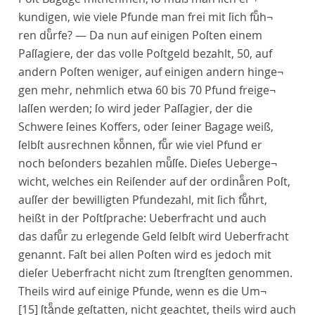
kundigen, wie viele Pfunde man frei mit ſich fuͤh¬
ren duͤrfe? — Da nun auf einigen Poſten einem
Paſſagiere, der das volle Poſtgeld bezahlt, 50, auf
andern Poſten weniger, auf einigen andern hinge¬
gen mehr, nehmlich etwa 60 bis 70 Pfund freige¬
laſſen werden; ſo wird jeder Paſſagier, der die
Schwere ſeines Koffers, oder ſeiner Bagage weiß,
ſelbſt ausrechnen koͤnnen, fuͤr wie viel Pfund er
noch beſonders bezahlen muͤſſe. Dieſes Ueberge¬
wicht, welches ein Reiſender auf der ordinaͤren Poſt,
auſſer der bewilligten Pfundezahl, mit ſich fuͤhrt,
heißt in der Poſtſprache:
Ueberfracht
und auch
das dafuͤr zu erlegende Geld ſelbſt wird Ueberfracht
genannt. Faſt bei allen Poſten wird es jedoch mit
dieſer Ueberfracht nicht zum ſtrengſten genommen.
Theils wird auf einige Pfunde, wenn es die Um¬
[15]
ſtaͤnde geſtatten, nicht geachtet, theils wird auch