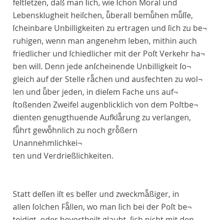
feſtſetzen, daß man ſich, wie ſchon Moral und
Lebensklugheit heiſchen, uͤberall bemuͤhen muͤſſe,
ſcheinbare Unbilligkeiten zu ertragen und ſich zu be¬
ruhigen, wenn man angenehm leben, mithin auch
friedlicher und ſchiedlicher mit der Poſt Verkehr ha¬
ben will. Denn jede anſcheinende Unbilligkeit ſo¬
gleich auf der Stelle raͤchen und ausfechten zu wol¬
len und uͤber jeden, in dieſem Fache uns auf¬
ſtoßenden Zweifel augenblicklich von dem Poſtbe¬
dienten genugthuende Aufklaͤrung zu verlangen,
fuͤhrt gewoͤhnlich zu noch groͤßern
Unannehmlichkei¬
ten und Verdrießlichkeiten.
Statt deſſen iſt es beſſer und zweckmaͤßiger, in
allen ſolchen Faͤllen, wo man ſich bei der Poſt be¬
teidigt, oder bevortheilt glaubt, ſich nicht mit den