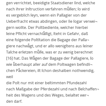
gen verrichtet, beeidigte Staatsdiener ſind, welche
nach ihrer Inſtruction verfahren muͤſſen; ſo wird
es vergeblich ſeyn, wenn ein Paſſagier von der
Ueberfracht etwas abdingen, oder ſie ſogar verwei¬
gern wollte. Der Poſtbediente, welcher hierbei
ſeine Pflicht vernachlaͤſſigt, ſteht in Gefahr, daß
eine folgende Poſtſtation die Bagage der Paſſa¬
giere nachwaͤgt, und er alſo wenigſtens aus ſeiner
Taſche erſetzen muͤſſe, was er zu wenig berechnet
[16]
hat. Das Waͤgen der Bagage der Paſſagiere, ſo
wie uͤberhaupt aller auf dem Poſtwagen befindli¬
chen Paͤckereien, iſt ſchon deshalben nothwendig,
weil
die Poſt nur mit einer beſtimmten Pfundezahl
nach Maßgabe der Pferdezahl und nach Beſchaffen¬
heit des Wagens und des Weges, belaſtet wer¬
den darf.