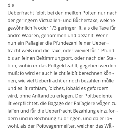
die
Ueberfracht ſelbſt bei den meiſten Poſten nur nach
der geringern Victualien- und Buͤchertaxe, welche
gewoͤhnlich ¼ oder 1/3 geringer iſt, als die Taxe fuͤr
andre Waaren, genommen und bezahlt. Wenn
nun ein Paſſagier die Pfundezahl ſeiner Ueber¬
fracht weiß und die Taxe, oder wieviel fuͤr 1 Pfund
bis an ſeinen Beſtimmungsort, oder nach der Sta¬
tion, wohin er das Poſtgeld zahlt, gegeben werden
muß; ſo wird er auch leicht ſelbſt berechnen koͤn¬
nen, wie viel Ueberfracht er noch bezahlen muͤſſe
und es iſt rathſam, ſolches, ſobald es gefordert
wird, ohne Anſtand zu erlegen. Der Poſtbediente
iſt verpflichtet, die Bagage der Paſſagiere waͤgen zu
laſſen und fuͤr die Ueberfracht Bezahlung einzufor¬
dern und in Rechnung zu bringen, und da er ſo¬
wohl, als der Poſtwagenmeiſter, welcher das Waͤ¬