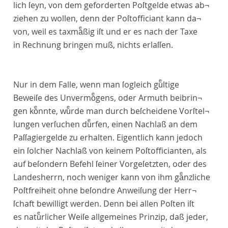
lich ſeyn, von dem geforderten Poſtgelde etwas ab¬
ziehen zu wollen, denn der Poſtofficiant kann da¬
von, weil es taxmaͤßig iſt und er es nach der Taxe
in Rechnung bringen muß, nichts erlaſſen.
Nur in dem Falle, wenn man ſogleich guͤltige
Beweiſe des Unvermoͤgens, oder Armuth beibrin¬
gen koͤnnte, wuͤrde man durch beſcheidene Vorſtel¬
lungen verſuchen duͤrfen, einen Nachlaß an dem
Paſſagiergelde zu erhalten. Eigentlich kann jedoch
ein ſolcher Nachlaß von keinem Poſtofficianten, als
auf beſondern Befehl ſeiner Vorgeſetzten, oder des
Landesherrn, noch weniger kann von ihm gaͤnzliche
Poſtfreiheit ohne beſondre Anweiſung der Herr¬
ſchaft bewilligt werden. Denn bei allen Poſten iſt
es natuͤrlicher Weiſe allgemeines Prinzip, daß jeder,