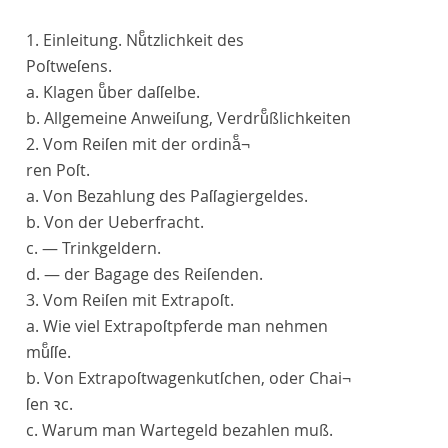
1.
E
inleitung
.
Nuͤtzlichkeit des
Poſtweſens
.
a. Klagen uͤber daſſelbe.
b. Allgemeine Anweiſung, Verdruͤßlichkeiten
2.
V
om Reiſen mit der ordinaͤ¬
ren Poſt
.
a. Von Bezahlung des Paſſagiergeldes.
b. Von der Ueberfracht.
c. — Trinkgeldern.
d. — der Bagage des Reiſenden.
3.
Vom Reiſen mit Extrapoſt
.
a. Wie viel Extrapoſtpferde man nehmen
muͤſſe.
b. Von Extrapoſtwagenkutſchen, oder Chai¬
ſen ꝛc.
c. Warum man Wartegeld bezahlen muß.