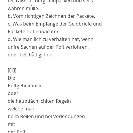
tel, Faͤßer u. dergl. einpacken und ver¬
wahren muͤſſe.
b. Vom richtigen Zeichnen der Packete.
c. Was beim Empfange der Geldbriefe und
Packete zu beobachten.
d. Wie man ſich zu verhalten hat, wenn
unſre Sachen auf der Poſt verlohren,
oder beſchaͤdigt ſind.
[[1]]
Die
Poſtgeheimniſſe
oder
die hauptſaͤchlichſten Regeln
welche man
beim Reiſen und bei Verſendungen
mit
der Poſt