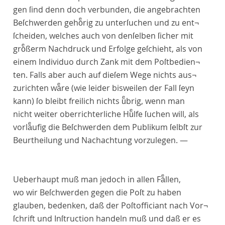
gen ſind denn doch verbunden, die angebrachten
Beſchwerden gehoͤrig zu unterſuchen und zu ent¬
ſcheiden, welches auch von denſelben ſicher mit
groͤßerm Nachdruck und Erfolge geſchieht, als von
einem Individuo durch Zank mit dem Poſtbedien¬
ten. Falls aber auch auf dieſem Wege nichts aus¬
zurichten waͤre (wie leider bisweilen der Fall ſeyn
kann) ſo bleibt freilich nichts uͤbrig, wenn man
nicht weiter oberrichterliche Huͤlfe ſuchen will, als
vorlaͤufig die Beſchwerden dem Publikum ſelbſt zur
Beurtheilung und Nachachtung vorzulegen. —
Ueberhaupt muß man jedoch in allen Faͤllen,
wo wir Beſchwerden gegen die Poſt zu haben
glauben, bedenken, daß der Poſtofficiant nach Vor¬
ſchrift und Inſtruction handeln muß und daß er es