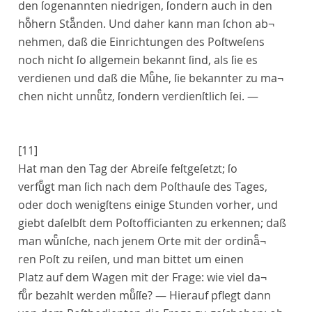
den ſogenannten niedrigen, ſondern auch in den
hoͤhern Staͤnden. Und daher kann man ſchon ab¬
nehmen, daß die Einrichtungen des Poſtweſens
noch nicht ſo allgemein bekannt ſind, als ſie es
verdienen und daß die Muͤhe, ſie bekannter zu ma¬
chen nicht unnuͤtz, ſondern verdienſtlich ſei. —
[11]
Hat man den Tag der Abreiſe feſtgeſetzt; ſo
verfuͤgt man ſich nach dem Poſthauſe des Tages,
oder doch wenigſtens einige Stunden vorher, und
giebt daſelbſt dem Poſtofficianten zu erkennen; daß
man wuͤnſche, nach jenem Orte mit der
ordinaͤ¬
ren Poſt
zu reiſen, und man bittet um einen
Platz auf dem Wagen mit der Frage: wie viel da¬
fuͤr bezahlt werden muͤſſe? — Hierauf pflegt dann