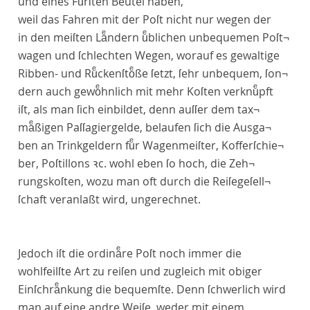
und eines Fuͤrſten Beutel haben,
weil das Fahren mit der Poſt nicht nur wegen der
in den meiſten Laͤndern uͤblichen unbequemen Poſt¬
wagen und ſchlechten Wegen, worauf es gewaltige
Ribben- und Ruͤckenſtoͤße ſetzt, ſehr unbequem, ſon¬
dern auch gewoͤhnlich mit mehr Koſten verknuͤpft
iſt, als man ſich einbildet, denn auſſer dem tax¬
maͤßigen Paſſagiergelde, belaufen ſich die Ausga¬
ben an Trinkgeldern fuͤr Wagenmeiſter, Kofferſchie¬
ber, Poſtillons ꝛc. wohl eben ſo hoch, die Zeh¬
rungskoſten, wozu man oft durch die Reiſegeſell¬
ſchaft veranlaßt wird, ungerechnet.
Jedoch iſt die ordinaͤre Poſt noch immer die
wohlfeilſte Art zu reiſen und zugleich mit obiger
Einſchraͤnkung die bequemſte. Denn ſchwerlich wird
man auf eine andre Weiſe, weder mit einem