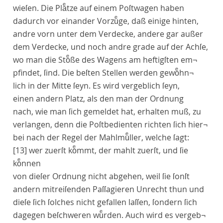
wieſen. Die Plaͤtze auf einem Poſtwagen haben
dadurch vor einander Vorzuͤge, daß einige hinten,
andre vorn unter dem Verdecke, andere gar außer
dem Verdecke, und noch andre grade auf der Achſe,
wo man die Stoͤße des Wagens am heftigſten em¬
pfindet, ſind. Die beſten Stellen werden gewoͤhn¬
lich in der Mitte ſeyn. Es wird vergeblich ſeyn,
einen andern Platz, als den man der Ordnung
nach, wie man ſich gemeldet hat, erhalten muß, zu
verlangen, denn die Poſtbedienten richten ſich hier¬
bei nach der Regel der Mahlmuͤller, welche ſagt:
[13]
wer zuerſt koͤmmt, der mahlt zuerſt, und ſie
koͤnnen
von dieſer Ordnung nicht abgehen, weil ſie ſonſt
andern mitreiſenden Paſſagieren Unrecht thun und
dieſe ſich ſolches nicht gefallen laſſen, ſondern ſich
dagegen beſchweren wuͤrden. Auch wird es vergeb¬