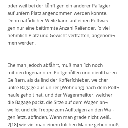
oder weil bei der kuͤnftigen ein anderer Paſſagier
auf unſern Platz angenommen werden konnte.
Denn natuͤrlicher Weiſe kann auf einen Poſtwa¬
gen nur eine beſtimmte Anzahl Reiſender, ſo viel
nehmlich Platz und Gewicht verſtatten, angenom¬
men werden.
Ehe man jedoch abfaͤhrt, muß man ſich noch
mit den ſogenannten Poſtgehuͤlfen und dienſtbaren
Geiſtern, als da ſind der Kofferſchieber, welcher
unſre Bagage aus unſrer
[Wohnung]
nach dem Poſt¬
hauſe geholt hat, und der Wagenmeiſter, welcher
die Bagage packt, die Sitze auf dem Wagen an¬
weiſet und die Treppe zum Aufſteigen an den Wa¬
gen ſetzt, abfinden. Wenn man grade nicht weiß,
2
[18]
wie viel man einem ſolchen Manne geben muß;