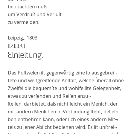
beobachten muß
um Verdruß und Verluſt
zu vermeiden
.
Leipzig
,
.
1803
.
[[2]]
[[3]]
Einleitung.
D
as Poſtweſen iſt gegenwaͤrtig eine ſo ausgebrei¬
tete und weitgreiffende Anſtalt, welche uͤberall ohne
Zweifel die bequemſte und wohlfeilſte Gelegenheit,
etwas zu verſenden
und
Reiſen anzu¬
ſtellen
, darbietet, daß nicht leicht ein Menſch, der
mit andern Menſchen in Verbindung ſteht, deſſel¬
ben entbehren kann, oder ſich eines andern Mit¬
tels zu jener Abſicht bedienen wird. Es iſt unſtrei¬