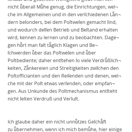
nicht uͤberall Muͤhe genug, die Einrichtungen, wel¬
che im Allgemeinen und in den verſchiedenen Laͤn¬
dern beſonders, bei dem Poſtweſen gemacht ſind,
und wodurch deſſen Betrieb und Beſtand erhalten
wird, kennen zu lernen und zu beobachten. Dage¬
gen hoͤrt man faſt
taͤglich Klagen und Be¬
ſchwerden uͤber das Poſtweſen
und uͤber
Poſtbediente; daher entſtehen ſo viele Verdruͤßlich¬
keiten, Zaͤnkereien und Streitigkeiten zwiſchen den
Poſtofficianten und den Reiſenden und denen, wel¬
che mit der Poſt etwas verſenden, oder empfan¬
gen. Aus Unkunde des Poſtmechanismus entſteht
nicht ſelten Verdruß und Verluſt.
Ich glaube daher ein nicht unnuͤtzes Geſchaͤft
zu uͤbernehmen, wenn ich mich bemuͤhe, hier einige