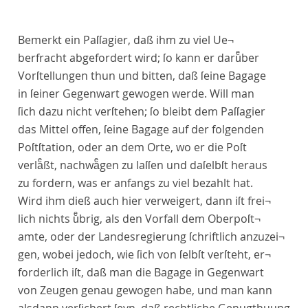
Bemerkt ein Paſſagier, daß ihm zu viel Ue¬
berfracht abgefordert wird; ſo kann er daruͤber
Vorſtellungen thun und bitten, daß ſeine Bagage
in ſeiner Gegenwart gewogen werde. Will man
ſich dazu nicht verſtehen; ſo bleibt dem Paſſagier
das Mittel offen, ſeine Bagage auf der folgenden
Poſtſtation, oder an dem Orte, wo er die Poſt
verlaͤßt, nachwaͤgen zu laſſen und daſelbſt heraus
zu fordern, was er anfangs zu viel bezahlt hat.
Wird ihm dieß auch hier verweigert, dann iſt frei¬
lich nichts uͤbrig, als den Vorfall dem Oberpoſt¬
amte, oder der Landesregierung ſchriftlich anzuzei¬
gen, wobei jedoch, wie ſich von ſelbſt verſteht, er¬
forderlich iſt, daß man die Bagage in Gegenwart
von Zeugen genau gewogen habe, und man kann