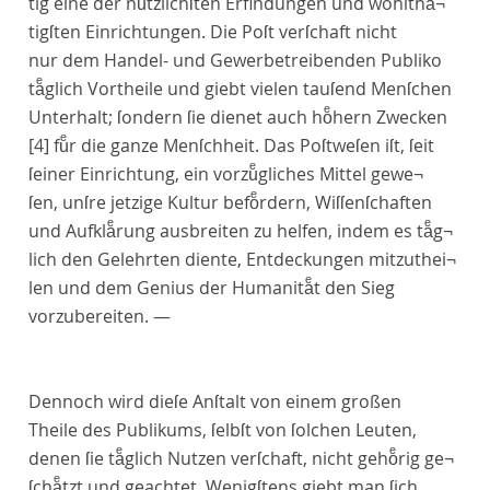
tig eine der nuͤtzlichſten Erfindungen und wohlthaͤ¬
tigſten Einrichtungen. Die Poſt verſchaft nicht
nur dem Handel- und Gewerbetreibenden Publiko
taͤglich Vortheile und giebt vielen tauſend Menſchen
Unterhalt; ſondern ſie dienet auch hoͤhern Zwecken
[4]
fuͤr die ganze Menſchheit. Das Poſtweſen iſt, ſeit
ſeiner Einrichtung, ein vorzuͤgliches Mittel gewe¬
ſen, unſre jetzige Kultur befoͤrdern, Wiſſenſchaften
und Aufklaͤrung ausbreiten zu helfen, indem es taͤg¬
lich den Gelehrten diente, Entdeckungen mitzuthei¬
len und dem Genius der Humanitaͤt den Sieg
vorzubereiten. —
Dennoch wird dieſe Anſtalt von einem großen
Theile des Publikums, ſelbſt von ſolchen Leuten,
denen ſie taͤglich Nutzen verſchaft, nicht gehoͤrig ge¬
ſchaͤtzt und geachtet. Wenigſtens giebt man ſich