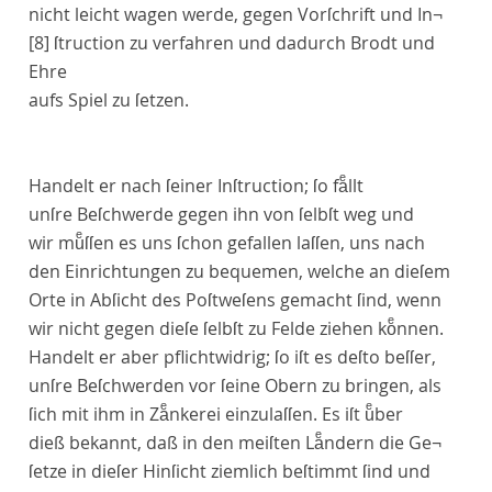
nicht leicht wagen werde, gegen Vorſchrift und In¬
[8]
ſtruction zu verfahren und dadurch Brodt und
Ehre
aufs Spiel zu ſetzen.
Handelt er nach ſeiner Inſtruction; ſo faͤllt
unſre Beſchwerde gegen ihn von ſelbſt weg und
wir muͤſſen es uns ſchon gefallen laſſen, uns nach
den Einrichtungen zu bequemen, welche an dieſem
Orte in Abſicht des Poſtweſens gemacht ſind, wenn
wir nicht gegen dieſe ſelbſt zu Felde ziehen koͤnnen.
Handelt er aber pflichtwidrig; ſo iſt es deſto beſſer,
unſre Beſchwerden vor ſeine Obern zu bringen, als
ſich mit ihm in Zaͤnkerei einzulaſſen. Es iſt uͤber
dieß bekannt, daß in den meiſten Laͤndern die Ge¬
ſetze in dieſer Hinſicht ziemlich beſtimmt ſind und