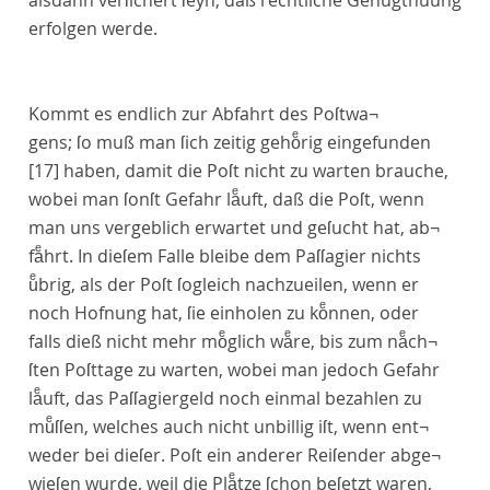
alsdann verſichert ſeyn, daß rechtliche Genugthuung
erfolgen werde.
Kommt es endlich zur Abfahrt des Poſtwa¬
gens; ſo muß man ſich zeitig gehoͤrig eingefunden
[17]
haben, damit die Poſt nicht zu warten brauche,
wobei man ſonſt Gefahr laͤuft, daß die Poſt, wenn
man uns vergeblich erwartet und geſucht hat, ab¬
faͤhrt. In dieſem Falle bleibe dem Paſſagier nichts
uͤbrig, als der Poſt ſogleich nachzueilen, wenn er
noch Hofnung hat, ſie einholen zu koͤnnen, oder
falls dieß nicht mehr moͤglich waͤre, bis zum naͤch¬
ſten Poſttage zu warten, wobei man jedoch Gefahr
laͤuft, das Paſſagiergeld noch einmal bezahlen zu
muͤſſen, welches auch nicht unbillig iſt, wenn ent¬
weder bei dieſer. Poſt ein anderer Reiſender abge¬
wieſen wurde, weil die Plaͤtze ſchon beſetzt waren,