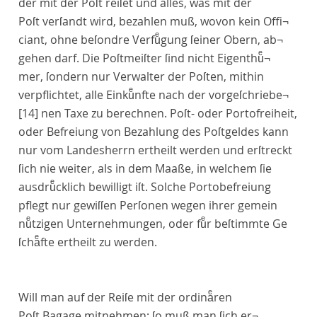
der mit der Poſt reiſet und alles, was mit der
Poſt verſandt wird, bezahlen muß, wovon kein Offi¬
ciant, ohne beſondre Verfuͤgung ſeiner Obern, ab¬
gehen darf. Die Poſtmeiſter ſind nicht Eigenthuͤ¬
mer, ſondern nur Verwalter der Poſten, mithin
verpflichtet, alle Einkuͤnfte nach der vorgeſchriebe¬
[14]
nen Taxe zu berechnen. Poſt- oder Portofreiheit,
oder Befreiung von Bezahlung des Poſtgeldes kann
nur vom Landesherrn ertheilt werden und erſtreckt
ſich nie weiter, als in dem Maaße, in welchem ſie
ausdruͤcklich bewilligt iſt. Solche Portobefreiung
pflegt nur gewiſſen Perſonen wegen ihrer gemein
nuͤtzigen Unternehmungen, oder fuͤr beſtimmte Ge
ſchaͤfte ertheilt zu werden.
Will man auf der Reiſe mit der ordinaͤren
Poſt
Bagage
mitnehmen; ſo muß man ſich er¬