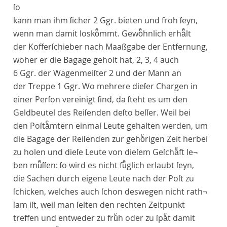
ſo
kann man ihm ſicher 2 Ggr. bieten und froh ſeyn,
wenn man damit loskoͤmmt. Gewoͤhnlich erhaͤlt
der Kofferſchieber nach Maaßgabe der Entfernung,
woher er die Bagage geholt hat, 2, 3, 4 auch
6 Ggr. der Wagenmeiſter 2 und der Mann an
der Treppe 1 Ggr. Wo mehrere dieſer Chargen in
einer Perſon vereinigt ſind, da ſteht es um den
Geldbeutel des Reiſenden deſto beſſer. Weil bei
den Poſtaͤmtern einmal Leute gehalten werden, um
die Bagage der Reiſenden zur gehoͤrigen Zeit herbei
zu holen und dieſe Leute von dieſem Geſchaͤft le¬
ben muͤſſen: ſo wird es nicht fuͤglich erlaubt ſeyn,
die Sachen durch eigene Leute nach der Poſt zu
ſchicken, welches auch ſchon deswegen nicht rath¬
ſam iſt, weil man ſelten den rechten Zeitpunkt
treffen und entweder zu fruͤh oder zu ſpaͤt damit