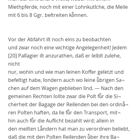
Miethpferde, noch mit einer Lohnkutſche, die Meile
mit 6 bis 8 Ggr. beſtreiten koͤnnen.
Vor der Abfahrt iſt noch eins zu beobachten
und zwar noch eine wichtige Angelegenheit! Jedem
[20]
Paſſagier iſt anzurathen, daß er ſelbſt zuſehe,
nicht
nur, wohin und wie man ſeinen Koffer geſetzt und
befeſtigt habe, ſondern auch wo ſeine uͤbrigen Sa¬
chen auf dem Wagen geblieben ſind. — Nach den
gemeinen Rechten ſollte zwar die Poſt fuͤr die Si¬
cherheit der Bagage der Reiſenden bei den ordinaͤ¬
ren Poſten haften, da ſie fuͤr den Transport, mit¬
hin auch fuͤr die Aufſicht bezahlt wird; allein in
den meiſten Laͤndern hat man zu verordnen beliebt,
daß die mit den Poſten Reiſenden uͤber ihre Ba¬