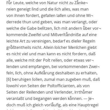
Fuͤr Leute, welche von Natur nicht zu Zaͤnke¬
reien geneigt ſind und die ſich alles, was man
von ihnen fordert, gefallen laſſen und ohne Wi¬
derrede thun und geben, was man verlangt, oder
welche die Gabe beſitzen, ſich mit andern uͤber vor¬
kommende Zweifel und Mißverſtaͤndniße auf eine
leichte Art zu vereinigen, bedarf es dieſer Regeln
groͤßtentheils nicht. Allein ſolcher Menſchen giebt
es nicht viel und man kann es nicht fordern, daß
alle, welche mit der Poſt reiſen, oder etwas ver¬
ſenden und empfangen, bei vorkommenden Zwei¬
feln, ſich, ohne Aufklaͤrung deshalben zu erhalten,
[6]
beruhigen ſollen, zumal man zugeben muß, daß
ſowohl von Seiten der Poſtofficianten, als von
Seiten der Reiſenden und Verſender, Irrthuͤmer
veranlaßt und begangen werden koͤnnen. — Je¬
doch muß ich gleich vorlaͤufig, als eine Hauptregel