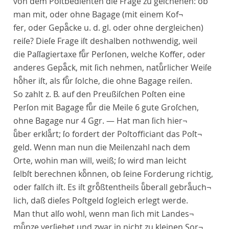
von dem Poſtbedienten die Frage zu geſchehen: ob
man
mit
, oder
ohne Bagage
(mit einem Kof¬
fer, oder Gepaͤcke u. d. gl. oder ohne dergleichen)
reiſe? Dieſe Frage iſt deshalben nothwendig, weil
die Paſſagiertaxe fuͤr Perſonen, welche Koffer, oder
anderes Gepaͤck, mit ſich nehmen, natuͤrlicher Weiſe
hoͤher iſt, als fuͤr ſolche, die ohne Bagage reiſen.
So zahlt z. B. auf den Preußiſchen Poſten eine
Perſon mit Bagage fuͤr die Meile 6 gute Groſchen,
ohne Bagage nur 4 Ggr. — Hat man ſich hier¬
uͤber erklaͤrt; ſo fordert der Poſtofficiant das Poſt¬
geld. Wenn man nun die Meilenzahl nach dem
Orte, wohin man will, weiß; ſo wird man leicht
ſelbſt berechnen koͤnnen, ob ſeine Forderung richtig,
oder falſch iſt. Es iſt groͤßtentheils uͤberall gebraͤuch¬
lich, daß dieſes Poſtgeld ſogleich erlegt werde.
Man thut alſo wohl, wenn man ſich mit Landes¬
muͤnze verſiehet und zwar in nicht zu kleinen Sor¬