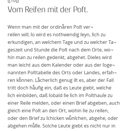
[[10]]
Vom Reiſen mit der Poſt.
W
enn man mit der
ordinaͤren Poſt
ver¬
reiſen will; ſo wird es nothwendig ſeyn, ſich zu
erkundigen, an welchem Tage und zu welcher Ta¬
geszeit und Stunde die Poſt nach dem Orte, wo¬
hin man zu reiſen gedenkt, abgehet. Dieſes wird
man leicht aus dem Kalender oder aus der ſoge¬
nannten Poſttabelle des Orts oder Landes, erfah¬
ren koͤnnen. Laͤcherlich genug iſt es, aber der Fall
tritt doch haͤufig ein, daß es Leute giebt, welche
ſich einbilden, daß ſobald ſie ſich im Poſthauſe zu
einer Reiſe melden, oder einen Brief abgeben, auch
gleich eine Poſt an den Ort, wohin ſie zu reiſen,
oder den Brief zu ſchicken wuͤnſchen, abgehe, oder
abgehen muͤſſe. Solche Leute giebt es nicht nur in