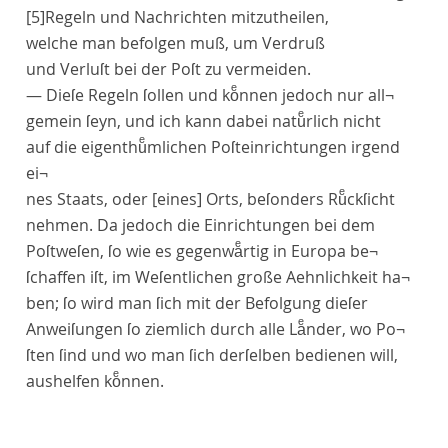
[5]
Regeln und Nachrichten mitzutheilen
,
welche man befolgen muß
,
um Verdruß
und Verluſt bei der Poſt zu vermeiden
.
— Dieſe Regeln ſollen und koͤnnen jedoch nur all¬
gemein ſeyn, und ich kann dabei natuͤrlich nicht
auf die eigenthuͤmlichen Poſteinrichtungen irgend
ei¬
nes Staats, oder
[eines]
Orts, beſonders Ruͤckſicht
nehmen. Da jedoch die Einrichtungen bei dem
Poſtweſen, ſo wie es gegenwaͤrtig in Europa be¬
ſchaffen iſt, im Weſentlichen große Aehnlichkeit ha¬
ben; ſo wird man ſich mit der Befolgung dieſer
Anweiſungen ſo ziemlich durch alle Laͤnder, wo Po¬
ſten ſind und wo man ſich derſelben bedienen will,
aushelfen koͤnnen.