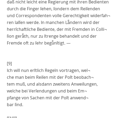
daß nicht leicht eine Regierung mit ihren Bedienten
durch die Finger ſehen, ſondern dem Reiſenden
und Correspondenten volle Gerechtigkeit widerfah¬
ren laſſen werde. In manchen Laͤndern wird der
herrſchaftliche Bediente, der mit Fremden in Colli¬
ſion geraͤth, nur zu ſtrenge behandelt und der
Fremde oft zu ſehr beguͤnſtigt. —
[9]
Ich will nun
erſtlich
Regeln vortragen, wel¬
che man
beim Reiſen mit der Poſt
beobach¬
tem muß, und alsdann
zweitens
Anweiſungen,
welche
bei Verſendungen und beim Em¬
pfange von Sachen
mit der Poſt anwend¬
bar ſind.