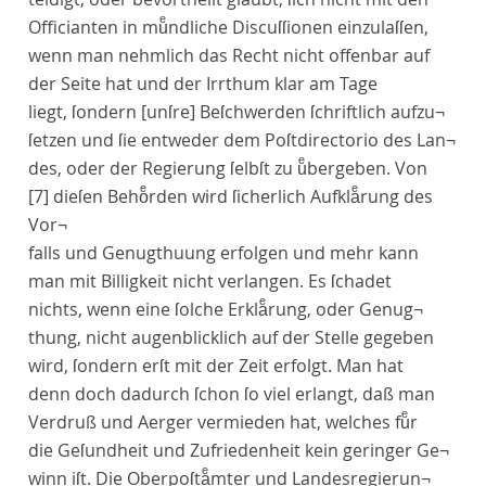
Officianten in muͤndliche Discuſſionen einzulaſſen,
wenn man nehmlich das Recht nicht offenbar auf
der Seite hat und der Irrthum klar am Tage
liegt, ſondern
[unſre]
Beſchwerden ſchriftlich aufzu¬
ſetzen und ſie entweder dem Poſtdirectorio des Lan¬
des, oder der Regierung ſelbſt zu uͤbergeben. Von
[7]
dieſen Behoͤrden wird ſicherlich Aufklaͤrung des
Vor¬
falls und Genugthuung erfolgen und mehr kann
man mit Billigkeit nicht verlangen. Es ſchadet
nichts, wenn eine ſolche Erklaͤrung, oder Genug¬
thung, nicht augenblicklich auf der Stelle gegeben
wird, ſondern erſt mit der Zeit erfolgt. Man hat
denn doch dadurch ſchon ſo viel erlangt, daß man
Verdruß und Aerger vermieden hat, welches fuͤr
die Geſundheit und Zufriedenheit kein geringer Ge¬
winn iſt. Die Oberpoſtaͤmter und Landesregierun¬