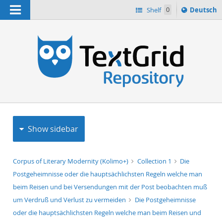
Navigation
Sprache
Shelf
0
Deutsch
ï¿½ndern
h
nach
Show sidebar
Corpus of Literary Modernity (Kolimo+)
Collection 1
Die
Postgeheimnisse oder die hauptsächlichsten Regeln welche man
beim Reisen und bei Versendungen mit der Post beobachten muß
um Verdruß und Verlust zu vermeiden
Die Postgeheimnisse
oder die hauptsächlichsten Regeln welche man beim Reisen und