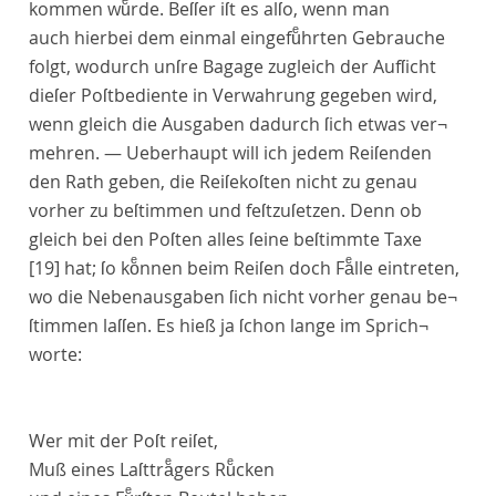
kommen wuͤrde. Beſſer iſt es alſo, wenn man
auch hierbei dem einmal eingefuͤhrten Gebrauche
folgt, wodurch unſre Bagage zugleich der Aufſicht
dieſer Poſtbediente in Verwahrung gegeben wird,
wenn gleich die Ausgaben dadurch ſich etwas ver¬
mehren. — Ueberhaupt will ich jedem Reiſenden
den Rath geben, die Reiſekoſten nicht zu genau
vorher zu beſtimmen und feſtzuſetzen. Denn ob
gleich bei den Poſten alles ſeine beſtimmte Taxe
[19]
hat; ſo koͤnnen beim Reiſen doch Faͤlle eintreten,
wo die Nebenausgaben ſich nicht vorher genau be¬
ſtimmen laſſen. Es hieß ja ſchon lange im Sprich¬
worte:
Wer mit der Poſt reiſet,
Muß eines Laſttraͤgers Ruͤcken