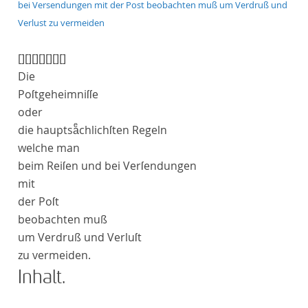
bei Versendungen mit der Post beobachten muß um Verdruß und
Verlust zu vermeiden
[]
[]
[]
[]
[]
[]
[]
Die
Poſtgeheimniſſe
oder
die hauptsaͤchlichſten Regeln
welche man
beim Reiſen und bei Verſendungen
mit
der Poſt
beobachten muß
um Verdruß und Verluſt
zu vermeiden
.
Inhalt
.