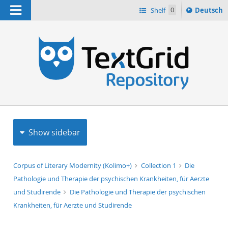
Navigation
Sprache
Shelf
0
Deutsch
ï¿½ndern
h
nach
Show sidebar
Corpus of Literary Modernity (Kolimo+)
Collection 1
Die
Pathologie und Therapie der psychischen Krankheiten, für Aerzte
und Studirende
Die Pathologie und Therapie der psychischen
Krankheiten, für Aerzte und Studirende