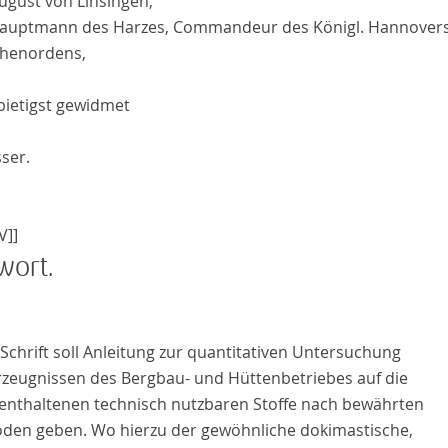
ugust von Linsingen,
auptmann des Harzes, Commandeur des Königl. Hannover
henordens,
bietigst gewidmet
sser
.
V]]
wort
.
Schrift soll Anleitung zur quantitativen Untersuchung
rzeugnissen des Bergbau- und Hüttenbetriebes auf die
 enthaltenen technisch nutzbaren Stoffe nach bewährten
den geben. Wo hierzu der gewöhnliche dokimastische,