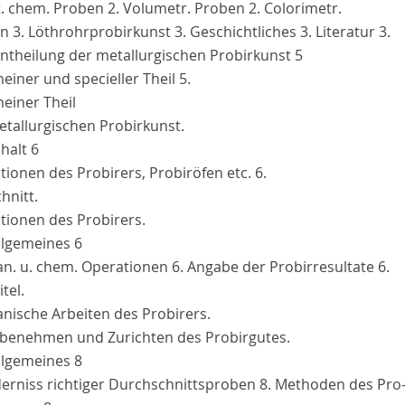
t. chem. Proben 2. Volumetr. Proben 2. Colorimetr.
 3. Löthrohrprobirkunst 3. Geschichtliches 3. Literatur 3.
Eintheilung der metallurgischen Probirkunst
5
einer und specieller Theil 5.
einer Theil
etallurgischen Probirkunst.
Inhalt
6
ionen des Probirers, Probiröfen etc. 6.
chnitt.
tionen des Probirers.
Allgemeines
6
n. u. chem. Operationen 6. Angabe der Probirresultate 6.
itel.
nische Arbeiten des Probirers.
obenehmen und Zurichten des Probirgutes.
Allgemeines
8
derniss richtiger Durchschnittsproben 8. Methoden des Pro