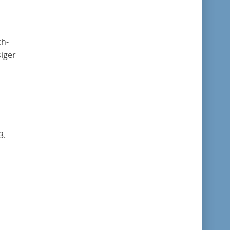
ch-
iger
3.