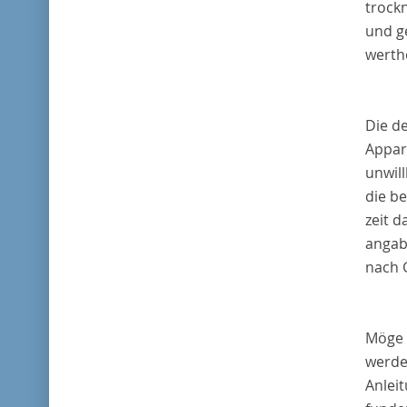
trock
und g
werth
Die d
Appara
unwil
die b
zeit 
angab
nach 
Möge d
werde
Anlei