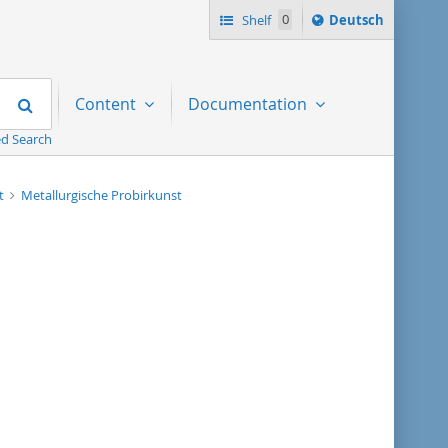
Sprache
Shelf
0
Deutsch
ï¿½ndern
nach
Search
Content
Documentation
d Search
st
Metallurgische Probirkunst