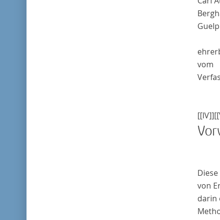
Carl A
Bergh
Guelp
ehrer
vom
Verfa
[[IV]]
[[
Vor
Diese 
von E
darin
Metho