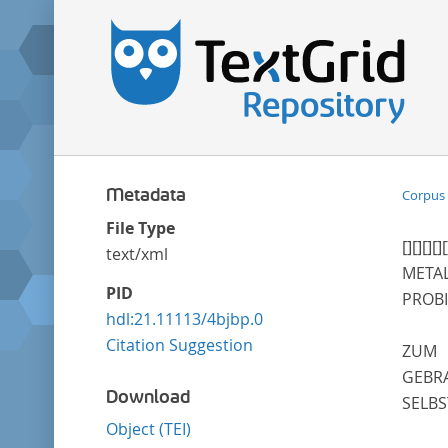
Metadata
Corpus 
File Type
[]
[]
[]
[]
[
text/xml
META
PID
PROB
hdl:21.11113/4bjbp.0
Citation Suggestion
ZUM
GEBR
Download
SELB
Object (TEI)