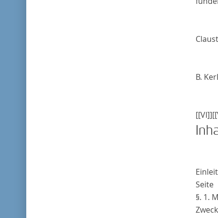
funde
Claus
B. Kerl
[[VI]]
[[
Inha
Einlei
Seite
§. 1.
Zweck