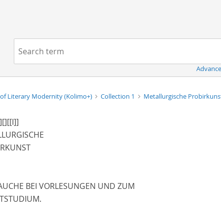
Navigation
Search term:
Advance
of Literary Modernity (Kolimo+)
Collection 1
Metallurgische Probirkun
]
[]
[[I]]
LLURGISCHE
IRKUNST
AUCHE BEI VORLESUNGEN UND ZUM
STSTUDIUM.