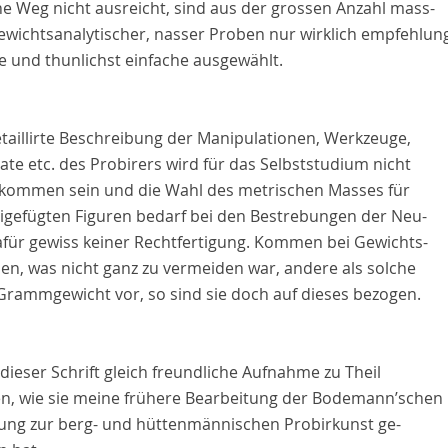
ne Weg nicht ausreicht, sind aus der grossen Anzahl mass-
ewichtsanalytischer, nasser Proben nur wirklich empfehlun
e und thunlichst einfache ausgewählt.
etaillirte Beschreibung der Manipulationen, Werkzeuge,
te etc. des Probirers wird für das Selbststudium nicht
lkommen sein und die Wahl des metrischen Masses für
eigefügten Figuren bedarf bei den Bestrebungen der Neu-
dafür gewiss keiner Rechtfertigung. Kommen bei Gewichts-
en, was nicht ganz zu vermeiden war, andere als solche
Grammgewicht vor, so sind sie doch auf dieses bezogen.
ieser Schrift gleich freundliche Aufnahme zu Theil
n, wie sie meine frühere Bearbeitung der
Bodemann
’schen
tung zur berg- und hüttenmännischen Probirkunst ge-