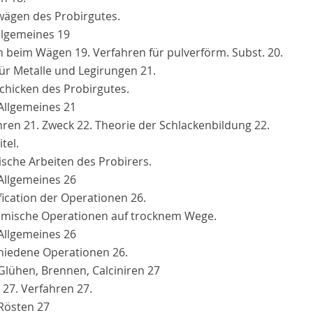
nwägen des Probirgutes.
Allgemeines
19
n beim Wägen 19. Verfahren für pulverförm. Subst. 20.
für Metalle und Legirungen 21.
schicken des Probirgutes.
 Allgemeines
21
hren 21. Zweck 22. Theorie der Schlackenbildung 22.
itel.
sche Arbeiten des Probirers.
 Allgemeines
26
fication der Operationen 26.
emische Operationen auf trocknem Wege.
 Allgemeines
26
hiedene Operationen 26.
 Glühen, Brennen, Calciniren
27
 27. Verfahren 27.
 Rösten
27