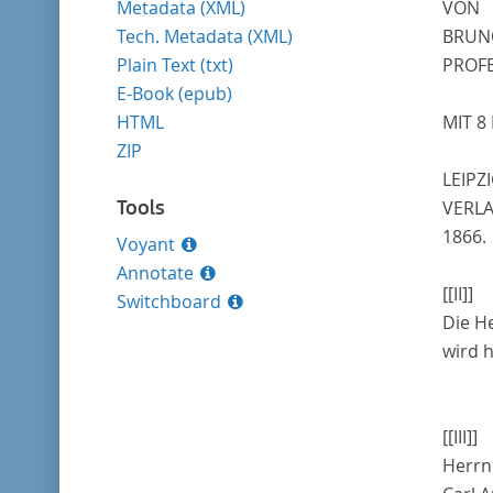
Metadata (XML)
VON
Tech. Metadata (XML)
BRUN
Plain Text (txt)
PROF
E-Book (epub)
HTML
MIT 8
ZIP
LEIPZI
Tools
VERLA
1866.
Voyant
Annotate
[[II]]
Switchboard
Die H
wird h
[[III]]
Herrn