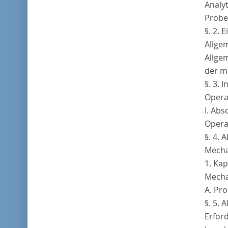
Analy
Proben
§. 2. 
Allgem
Allgem
der m
§. 3. 
Operat
I. Abs
Opera
§. 4. 
Mecha
1. Kap
Mecha
A. Pr
§. 5. 
Erfor