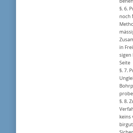
beneh
§. 6.
noch 
Metho
mässi
Zusam
in Fr
sigen
Seite
§. 7.
Ungle
Bohrp
probe
§. 8. 
Verfa
keins
birgu
Sicher