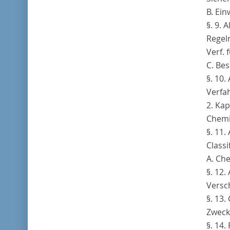
B. Ei
§. 9. 
Regel
Verf. 
C. Be
§. 10.
Verfa
2. Kap
Chemi
§. 11.
Classi
A. Ch
§. 12.
Versc
§. 13.
Zweck
§. 14.