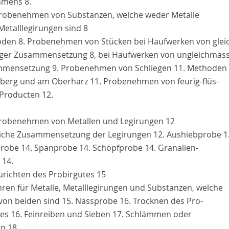
mens 8.
 Probenehmen von Substanzen, welche weder Metalle
Metalllegirungen sind
8
den 8. Probenehmen von Stücken bei Haufwerken von glei
ger Zusammensetzung 8, bei Haufwerken von ungleichmäss
mensetzung 9. Probenehmen von Schliegen 11. Methoden
eiberg und am Oberharz 11. Probenehmen von feurig-flüs-
 Producten 12.
 Probenehmen von Metallen und Legirungen
12
iche Zusammensetzung der Legirungen 12. Aushiebprobe 1
robe 14. Spanprobe 14. Schöpfprobe 14. Granalien-
 14.
Zurichten des Probirgutes
15
hren für Metalle, Metalllegirungen und Substanzen, welche
 von beiden sind 15. Nässprobe 16. Trocknen des Pro-
tes 16. Feinreiben und Sieben 17. Schlämmen oder
n 18.