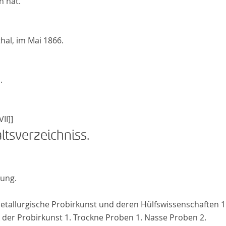
n hat.
thal
, im Mai 1866.
.
VII]]
ltsverzeichniss
.
tung.
 Metallurgische Probirkunst und deren Hülfswissenschaften
1
 der Probirkunst 1. Trockne Proben 1. Nasse Proben 2.