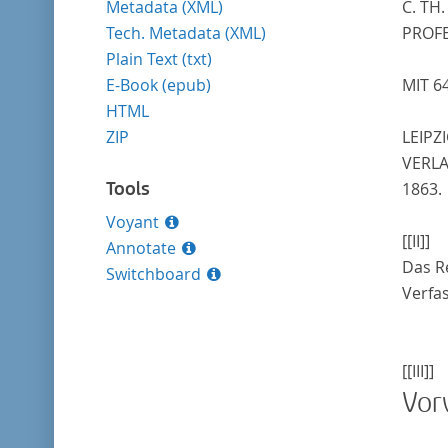
Metadata (XML)
C. TH.
Tech. Metadata (XML)
PROF
Plain Text (txt)
E-Book (epub)
MIT 6
HTML
ZIP
LEIPZI
VERL
Tools
1863.
Voyant
[[II]]
Annotate
Das R
Switchboard
Verfa
[[III]]
Vor