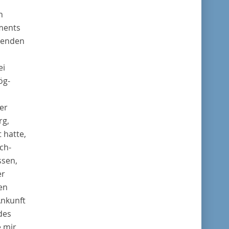
n
ments
menden
ei
ög-
ser
rg,
 hatte,
ch-
ssen,
er
en
Ankunft
des
e mir