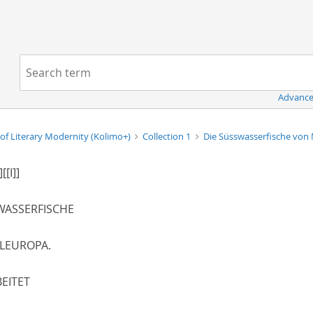
Navigation
Search term:
Advance
of Literary Modernity (Kolimo+)
Collection 1
Die Süsswasserfische von
]
[[I]]
WASSERFISCHE
LEUROPA.
EITET