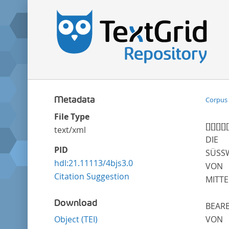
Metadata
Corpus 
File Type
[]
[]
[]
[]
[
text/xml
DIE
PID
SÜSS
hdl:21.11113/4bjs3.0
VON
Citation Suggestion
MITTE
Download
BEARB
Object (TEI)
VON