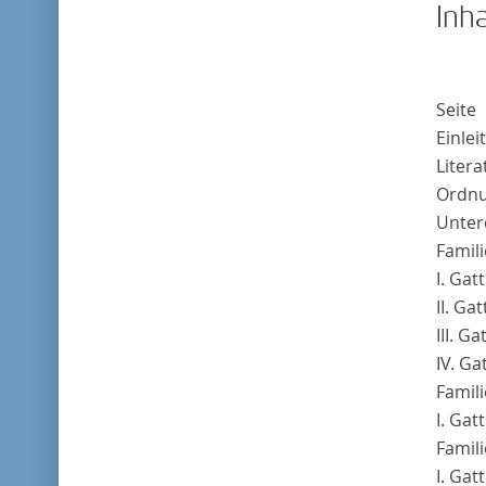
Inha
Seite
Einle
Liter
Ordnu
Unter
Famili
I. Gat
II. Ga
III. G
IV. Ga
Famil
I. Gat
Famil
I. Gat