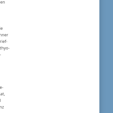
hen
ie
änner
ief-
thyo-
-
e-
at,
l
nz