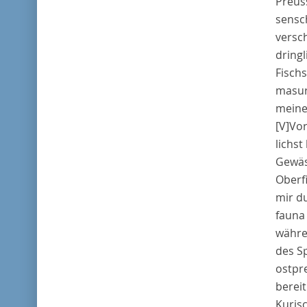
Preus
sensc
versc
dring
Fisch
masur
meiner
[V]
Vo
lichst
Gewäs
Oberf
mir du
fauna
währe
des S
ostpr
bereit
Kurisc