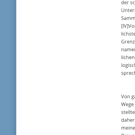
der s
Unter
Samml
[IV]
Vo
lichs
Grenz
nament
lichen
logis
sprec
Von g
Wege 
stellt
daher 
meine