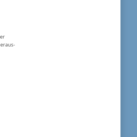
her
eraus-