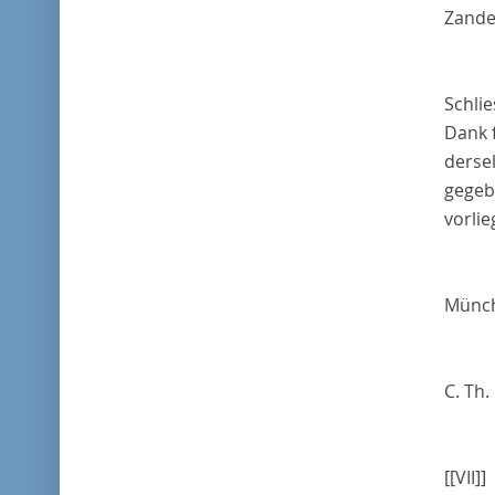
Zander
Schli
Dank f
derse
gegeb
vorlie
Münc
C. Th. 
[[VII]]