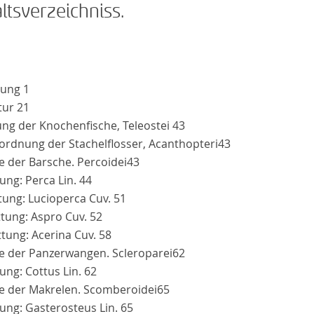
ltsverzeichniss.
itung
1
atur
21
ng der Knochenfische, Teleostei
43
ordnung der Stachelflosser, Acanthopteri
43
e der Barsche. Percoidei
43
tung:
Perca
Lin.
44
ttung:
Lucioperca
Cuv.
51
attung:
Aspro
Cuv.
52
ttung:
Acerina
Cuv.
58
ie der Panzerwangen. Scleroparei
62
tung:
Cottus
Lin.
62
ie der Makrelen. Scomberoidei
65
tung:
Gasterosteus
Lin.
65