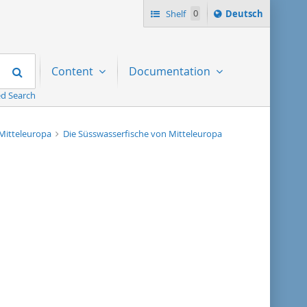
Sprache
Shelf
0
Deutsch
ï¿½ndern
nach
Search
Content
Documentation
d Search
 Mitteleuropa
Die Süsswasserfische von Mitteleuropa