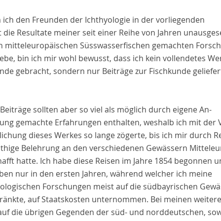
ich den Freunden der Ichthyologie in der vorliegenden
t die Resultate meiner seit einer Reihe von Jahren unausges
n mitteleuropäischen Süsswasserfischen gemachten Forsc
be, bin ich mir wohl bewusst, dass ich kein vollendetes We
nde gebracht, sondern nur Beiträge zur Fischkunde geliefer
Beiträge sollten aber so viel als möglich durch eigene An-
ung gemachte Erfahrungen enthalten, weshalb ich mit der 
lichung dieses Werkes so lange zögerte, bis ich mir durch R
öthige Belehrung an den verschiedenen Gewässern Mitteleu
hafft hatte. Ich habe diese Reisen im Jahre 1854 begonnen 
lben nur in den ersten Jahren, während welcher ich meine
yologischen Forschungen meist auf die südbayrischen Gewä
ränkte, auf Staatskosten unternommen. Bei meinen weitere
auf die übrigen Gegenden der süd- und norddeutschen, sow