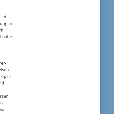
etzt
hungen
rk
t habe.
Ver-
eisen
ropa’s
und
sser
n,
ie