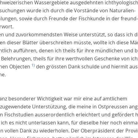
chweizerischen Wassergebiete ausgedehnten ichthyologisc
suchungen wurde ich durch die Vorstände von Naturalien-
ungen, sowie durch Freunde der Fischkunde in der freund-
rwort
.
ten und zuvorkommendsten Weise unterstützt, so dass ich d
en dieser Blätter überschreiten müsste, wollte ich diese M
lich aufführen, denen ich theils für ihre mündlichen und br
 Belehrungen, theils für ihre werthvollen Geschenke von ich
1)
chen Objecten
den grössten Dank schulde und hiermit aus
he.
anz besonderer Wichtigkeit war mir eine auf amtlichem
zugewendete Unterstützung, die meine in Ostpreussen ang
en Fischstudien ausserordentlich erleichtert und gefördert h
ich es nicht unterlassen kann, für dieselbe hier noch einma
n vollen Dank zu wiederholen. Der Oberpräsident der Provi