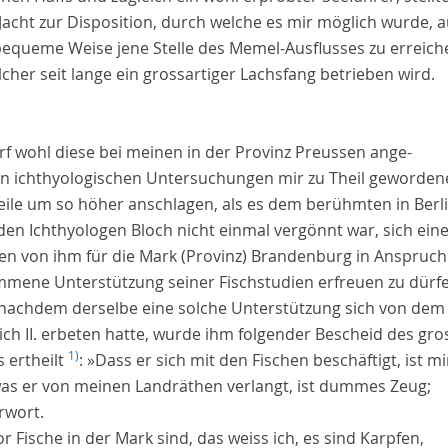
Jacht zur Disposition, durch welche es mir möglich wurde, a
bequeme Weise jene Stelle des Memel-Ausflusses zu erreich
cher seit lange ein grossartiger Lachsfang betrieben wird.
rf wohl diese bei meinen in der Provinz Preussen ange-
ten ichthyologischen Untersuchungen mir zu Theil geworden
eile um so höher anschlagen, als es dem berühmten in Berl
den Ichthyologen
Bloch
nicht einmal vergönnt war, sich ein
hen von ihm für die Mark (Provinz) Brandenburg in Anspruch
mene Unterstützung seiner Fischstudien erfreuen zu dürfe
nachdem derselbe eine solche Unterstützung sich von dem
ich
II. erbeten hatte, wurde ihm folgender Bescheid des gro
1)
 ertheilt
: »Dass er sich mit den Fischen beschäftigt, ist mi
 was er von meinen Landräthen verlangt, ist dummes Zeug;
rwort
.
r Fische in der Mark sind, das weiss ich, es sind Karpfen,