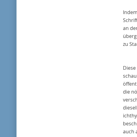
I
ndem 
Schrif
an de
überge
zu Sta
Diese 
schau
öffent
die n
versc
diese
ichth
besch
auch 