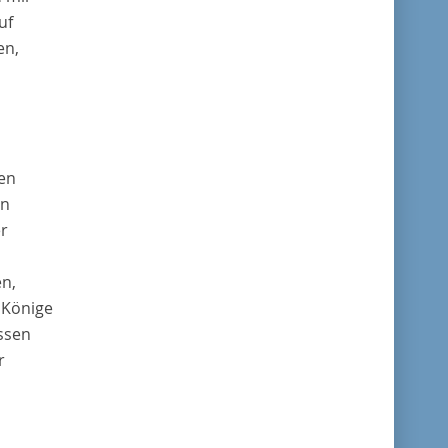
uf
en,
en
in
er
n,
 Könige
ssen
r