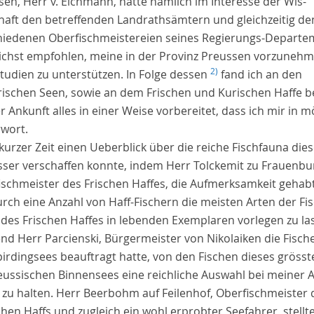
sen, Herr v.
Eichmann
, hatte nämlich im Interesse der Wis-
haft den betreffenden Landrathsämtern und gleichzeitig de
hiedenen Oberfischmeistereien seines Regierungs-Departe
lichst empfohlen, meine in der Provinz Preussen vorzuneh
2)
studien zu unterstützen. In Folge dessen
fand ich an den
ischen Seen, sowie an dem Frischen und Kurischen Haffe b
 Ankunft alles in einer Weise vorbereitet, dass ich mir in m
rwort
.
 kurzer Zeit einen Ueberblick über die reiche Fischfauna die
ser verschaffen konnte, indem Herr
Tolckemit
zu Frauenbu
ischmeister des Frischen Haffes, die Aufmerksamkeit gehabt
rch eine Anzahl von Haff-Fischern die meisten Arten der Fis
 des Frischen Haffes in lebenden Exemplaren vorlegen zu la
nd Herr
Parcienski
, Bürgermeister von Nikolaiken die Fisch
pirdingsees beauftragt hatte, von den Fischen dieses grösst
eussischen Binnensees eine reichliche Auswahl bei meiner 
 zu halten. Herr
Beerbohm
auf Feilenhof, Oberfischmeister 
hen Haffs und zugleich ein wohl erprobter Seefahrer, stellt