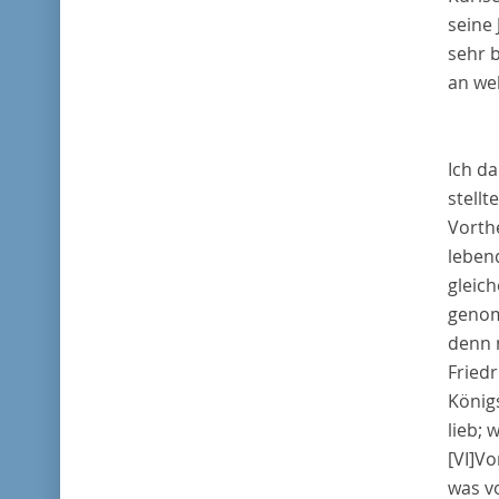
seine 
sehr 
an wel
Ich da
stell
Vorth
leben
gleic
genom
denn 
Friedr
Königs
lieb;
[VI]
Vo
was vo