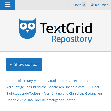
Navigation
Sprache
Shelf
0
Deutsch
ï¿½ndern
h
nach
Show sidebar
Corpus of Literary Modernity (Kolimo+)
Collection 1
Vernünftige und Christliche Gedancken Uber die VAMPIRS Oder
Bluhtsaugende Todten
Vernünftige und Christliche Gedancken
Uber die VAMPIRS Oder Bluhtsaugende Todten