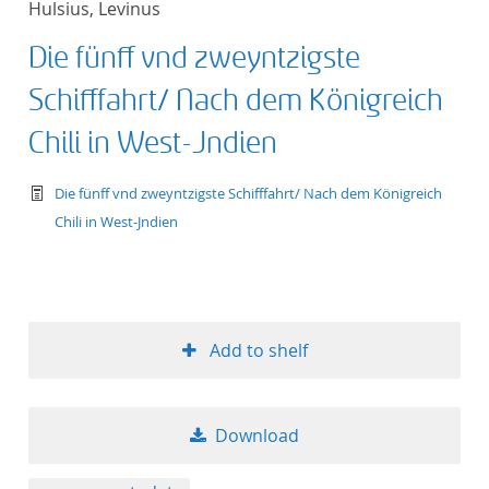
Hulsius, Levinus
Die fünff vnd zweyntzigste
Schifffahrt/ Nach dem Königreich
Chili in West-Jndien
text/tg.work+xml
Die fünff vnd zweyntzigste Schifffahrt/ Nach dem Königreich
Chili in West-Jndien
Add to shelf
Download