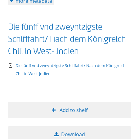
more metadata
Die fünff vnd zweyntzigste
Schifffahrt/ Nach dem Königreich
Chili in West-Jndien
text/xml
Die fünff vnd zweyntzigste Schifffahrt/ Nach dem Königreich
Chili in West-Jndien
Add to shelf
Download