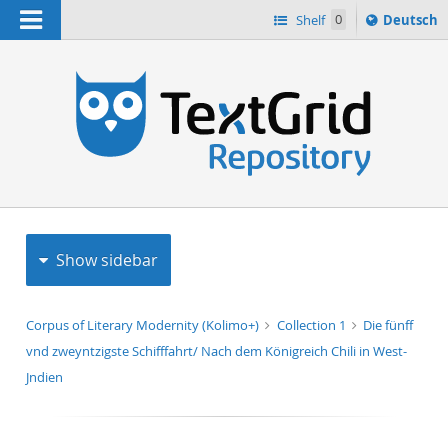
Navigation
Sprache
Shelf
0
Deutsch
ï¿½ndern
h
nach
Show sidebar
Corpus of Literary Modernity (Kolimo+)
Collection 1
Die fünff
vnd zweyntzigste Schifffahrt/ Nach dem Königreich Chili in West-
Jndien