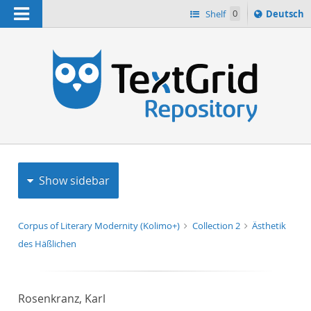
Navigation
Sprache
Shelf
0
Deutsch
ï¿½ndern
h
nach
Show sidebar
Corpus of Literary Modernity (Kolimo+)
Collection 2
Ästhetik
des Häßlichen
Rosenkranz, Karl