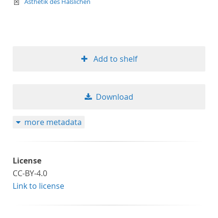
text/xml
Ästhetik des Häßlichen
Add to shelf
Download
more metadata
License
CC-BY-4.0
Link to license