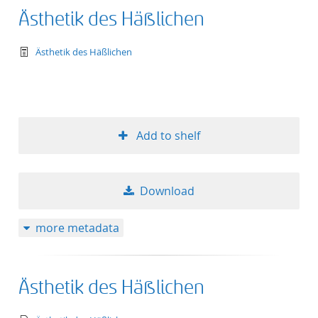
Ästhetik des Häßlichen
text/tg.work+xml
Ästhetik des Häßlichen
Add to shelf
Download
more metadata
Ästhetik des Häßlichen