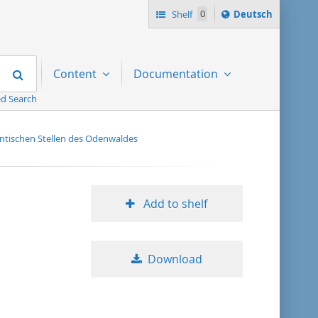
Sprache
Shelf
0
Deutsch
ï¿½ndern
nach
Search
Content
Documentation
d Search
ntischen Stellen des Odenwaldes
Add to shelf
Download