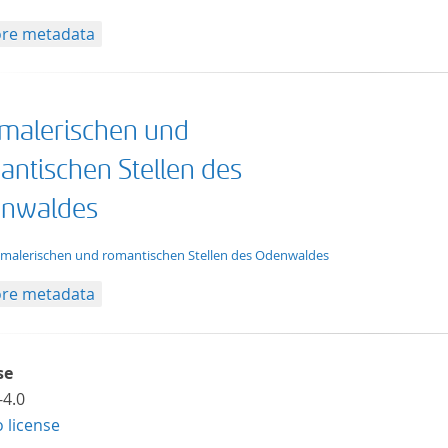
re metadata
 malerischen und
antischen Stellen des
nwaldes
xt/xml
 malerischen und romantischen Stellen des Odenwaldes
re metadata
se
-4.0
o license