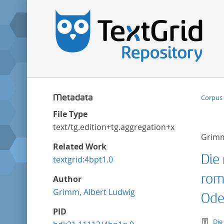
Metadata
Corpus 
File Type
text/tg.edition+tg.aggregation+xml
Grimm
Related Work
Die
textgrid:4bpt1.0
rom
Author
Grimm, Albert Ludwig
Ode
PID
te
Die