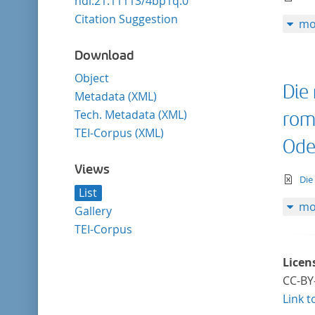
hdl:21.11113/4bp1q.0
Citation Suggestion
mo
Download
Object
Die
Metadata (XML)
Tech. Metadata (XML)
rom
TEI-Corpus (XML)
Ode
Views
te
Die
List
mo
Gallery
TEI-Corpus
Licen
CC-BY
Link t