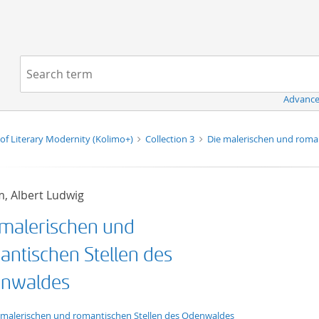
Navigation
Search term:
Advance
of Literary Modernity (Kolimo+)
Collection 3
Die malerischen und roma
, Albert Ludwig
 malerischen und
antischen Stellen des
nwaldes
xt/tg.work+xml
 malerischen und romantischen Stellen des Odenwaldes