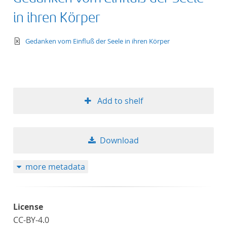
in ihren Körper
text/xml
Gedanken vom Einfluß der Seele in ihren Körper
Add to shelf
Download
more metadata
License
CC-BY-4.0