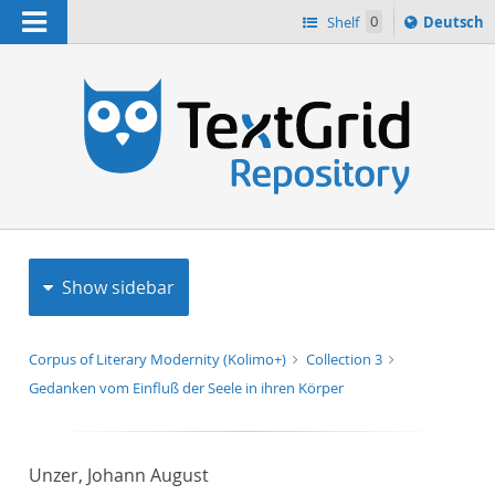
Navigation
Sprache
Shelf
0
Deutsch
ï¿½ndern
h
nach
Show sidebar
Corpus of Literary Modernity (Kolimo+)
Collection 3
Gedanken vom Einfluß der Seele in ihren Körper
Unzer, Johann August