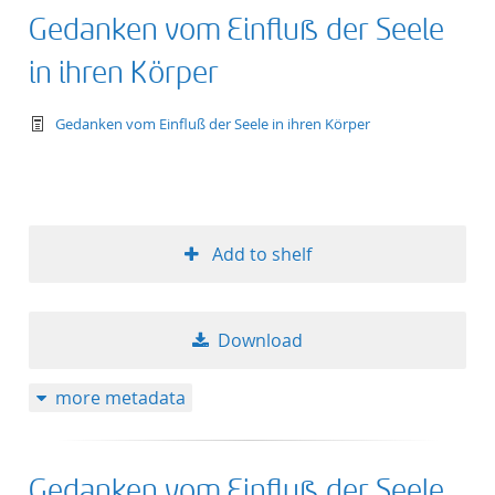
Gedanken vom Einfluß der Seele
in ihren Körper
text/tg.work+xml
Gedanken vom Einfluß der Seele in ihren Körper
Add to shelf
Download
more metadata
Gedanken vom Einfluß der Seele