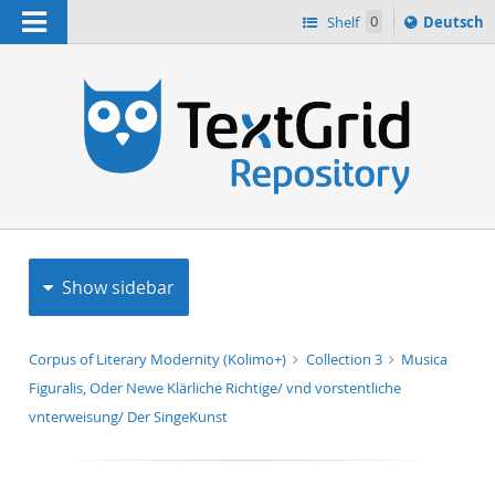
Navigation
Sprache
Shelf
0
Deutsch
ï¿½ndern
h
nach
Show sidebar
Corpus of Literary Modernity (Kolimo+)
Collection 3
Musica
Figuralis, Oder Newe Klärliche Richtige/ vnd vorstentliche
vnterweisung/ Der SingeKunst