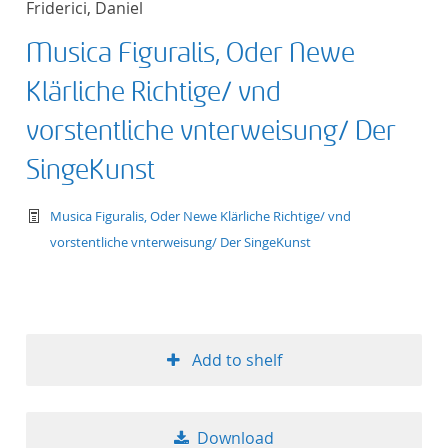
Friderici, Daniel
Musica Figuralis, Oder Newe
Klärliche Richtige/ vnd
vorstentliche vnterweisung/ Der
SingeKunst
text/tg.work+xml
Musica Figuralis, Oder Newe Klärliche Richtige/ vnd
vorstentliche vnterweisung/ Der SingeKunst
Add to shelf
Download