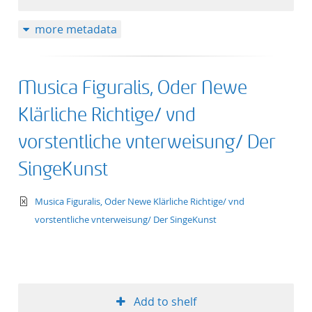
more metadata
Musica Figuralis, Oder Newe
Klärliche Richtige/ vnd
vorstentliche vnterweisung/ Der
SingeKunst
text/xml
Musica Figuralis, Oder Newe Klärliche Richtige/ vnd
vorstentliche vnterweisung/ Der SingeKunst
Add to shelf