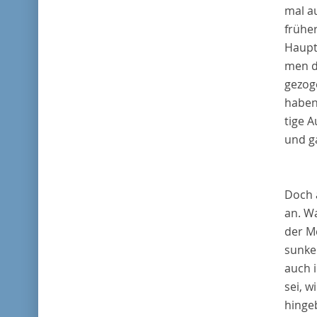
mal a
früher
Haupts
men d
gezog
haben
tige 
und g
Doch 
an. Wa
der M
sunke
auch 
sei, w
hingeb