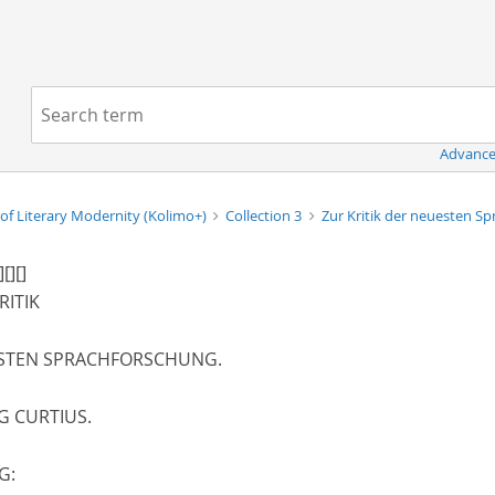
Navigation
Search term:
Advance
of Literary Modernity (Kolimo+)
Collection 3
Zur Kritik der neuesten S
]
[]
[]
RITIK
STEN SPRACHFORSCHUNG.
G CURTIUS
.
IG
: