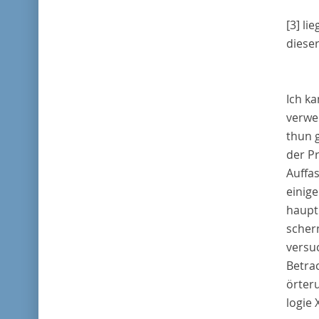
[3]
lie
dieser
Ich ka
verwe
thun 
der P
Auffa
einig
haupt
schern
versu
Betra
örteru
logie X