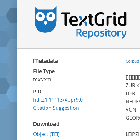
Metadata
Corpus 
File Type
[]
[]
[]
[]
[
text/xml
ZUR K
PID
DER
hdl:21.11113/4bpr9.0
NEUE
Citation Suggestion
VON
GEOR
Download
Object (TEI)
LEIPZ