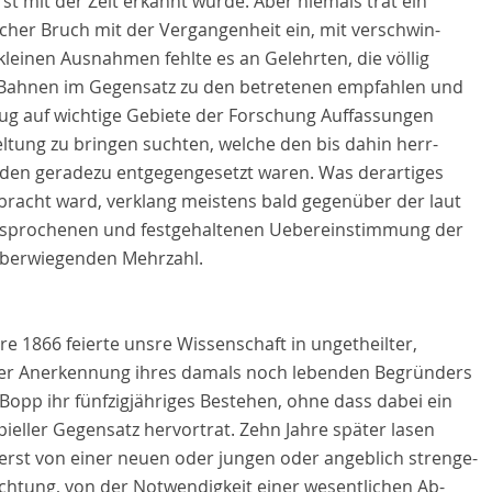
rst mit der Zeit erkannt wurde. Aber niemals trat ein
icher Bruch mit der Vergangenheit ein, mit verschwin-
leinen Ausnahmen fehlte es an Gelehrten, die völlig
Bahnen im Gegensatz zu den betretenen empfahlen und
zug auf wichtige Gebiete der Forschung Auffassungen
ltung zu bringen suchten, welche den bis dahin herr-
den geradezu entgegengesetzt waren. Was derartiges
bracht ward, verklang meistens bald gegenüber der laut
sprochenen und festgehaltenen Uebereinstimmung der
überwiegenden Mehrzahl.
re 1866 feierte unsre Wissenschaft in ungetheilter,
r Anerkennung ihres damals noch lebenden Begründers
Bopp ihr fünfzigjähriges Bestehen, ohne dass dabei ein
pieller Gegensatz hervortrat. Zehn Jahre später lasen
uerst von einer neuen oder jungen oder angeblich strenge-
ichtung, von der Notwendigkeit einer wesentlichen Ab-