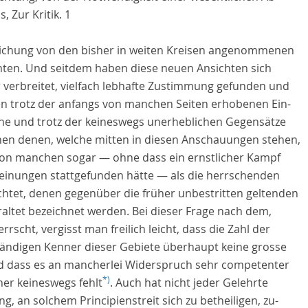
us
, Zur Kritik. 1
chung von den bisher in weiten Kreisen angenommenen
hten. Und seitdem haben diese neuen Ansichten sich
r verbreitet, vielfach lebhafte Zustimmung gefunden und
n trotz der anfangs von manchen Seiten erhobenen Ein-
he und trotz der keineswegs unerheblichen Gegensätze
hen denen, welche mitten in diesen Anschauungen stehen,
 von manchen sogar — ohne dass ein ernstlicher Kampf
einungen stattgefunden hätte — als die herrschenden
chtet, denen gegenüber die früher unbestritten geltenden
raltet bezeichnet werden. Bei dieser Frage nach dem,
rrscht, vergisst man freilich leicht, dass die Zahl der
tändigen Kenner dieser Gebiete überhaupt keine grosse
nd dass es an mancherlei Widerspruch sehr competenter
*)
her keineswegs fehlt
. Auch hat nicht jeder Gelehrte
g, an solchem Principienstreit sich zu betheiligen, zu-