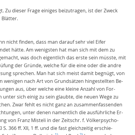
gt. Zu dieser Frage einiges beizutragen, ist der Zweck
 Blätter.
nn nicht finden, dass man darauf sehr viel Eifer
ndet hätte. Am wenigsten hat man sich mit dem zu
gemacht, was doch eigentlich das erste sein müsste, mit
rüfung der Gründe, welche für die eine oder die andre
ssung sprechen. Man hat sich meist damit begnügt, von
en wenigen nach Art von Grundsätzen hingestellten Be-
ungen aus, über welche eine kleine Anzahl von For-
 unter sich einig zu sein glaubte, die neuen Wege zu
chen. Zwar fehlt es nicht ganz an zusammenfassenden
chtungen, unter denen namentlich die ausführliche Er-
ng von Franz Misteli in der Zeitschr. f. Völkerpsycho-
I S. 366 ff. XII, 1 ff. und die fast gleichzeitig erschie-
1)
2)