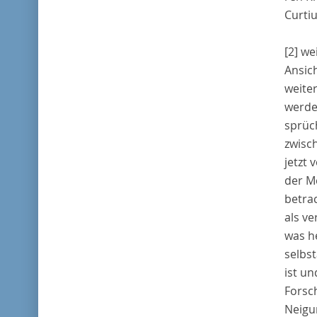
Curti
[2]
wei
Ansic
weite
werde
sprüc
zwisc
jetzt
der M
betra
als ve
was he
selbs
ist u
Forsc
Neigun