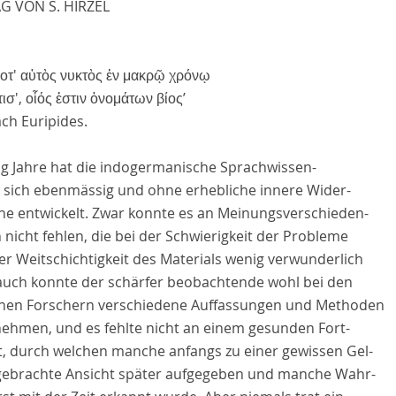
G VON S. HIRZEL
οτ' αὐτὸς νυκτὸς ἐν μακρῷ χρόνῳ
ισ', οἷός ἐστιν ὀνομάτων βίος
’
ach Euripides.
ig Jahre hat die indogermanische Sprachwissen-
t sich ebenmässig und ohne erhebliche innere Wider-
he entwickelt. Zwar konnte es an Meinungsverschieden-
 nicht fehlen, die bei der Schwierigkeit der Probleme
er Weitschichtigkeit des Materials wenig verwunderlich
 auch konnte der schärfer beobachtende wohl bei den
lnen Forschern verschiedene Auffassungen und Methoden
ehmen, und es fehlte nicht an einem gesunden Fort-
tt, durch welchen manche anfangs zu einer gewissen Gel-
gebrachte Ansicht später aufgegeben und manche Wahr-