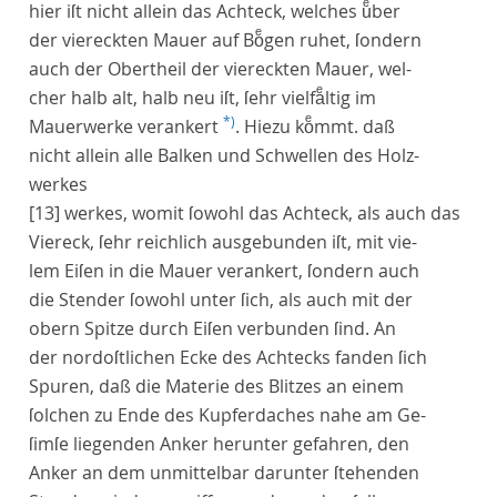
hier iſt nicht allein das Achteck, welches uͤber
der viereckten Mauer auf Boͤgen ruhet, ſondern
auch der Obertheil der viereckten Mauer, wel-
cher halb alt, halb neu iſt, ſehr vielfaͤltig im
*)
Mauerwerke verankert
. Hiezu koͤmmt. daß
nicht allein alle Balken und Schwellen des Holz-
werkes
[13]
werkes, womit ſowohl das Achteck, als auch das
Viereck, ſehr reichlich ausgebunden iſt, mit vie-
lem Eiſen in die Mauer verankert, ſondern auch
die Stender ſowohl unter ſich, als auch mit der
obern Spitze durch Eiſen verbunden ſind. An
der nordoſtlichen Ecke des Achtecks fanden ſich
Spuren, daß die Materie des Blitzes an einem
ſolchen zu Ende des Kupferdaches nahe am Ge-
ſimſe liegenden Anker herunter gefahren, den
Anker an dem unmittelbar darunter ſtehenden