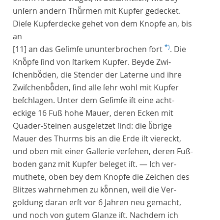
unſern andern Thuͤrmen mit Kupfer gedecket.
Dieſe Kupferdecke gehet von dem Knopfe an, bis
an
*)
[11]
an das Geſimſe ununterbrochen fort
. Die
Knoͤpfe ſind von ſtarkem Kupfer. Beyde Zwi-
ſchenboͤden, die Stender der Laterne und ihre
Zwiſchenboͤden, ſind alle ſehr wohl mit Kupfer
beſchlagen. Unter dem Geſimſe iſt eine acht-
eckige 16 Fuß hohe Mauer, deren Ecken mit
Quader-Steinen ausgeſetzet ſind: die uͤbrige
Mauer des Thurms bis an die Erde iſt viereckt,
und oben mit einer Gallerie verſehen, deren Fuß-
boden ganz mit Kupfer beleget iſt. — Ich ver-
muthete, oben bey dem Knopfe die Zeichen des
Blitzes wahrnehmen zu koͤnnen, weil die Ver-
goldung daran erſt vor 6 Jahren neu gemacht,
und noch von gutem Glanze iſt. Nachdem ich