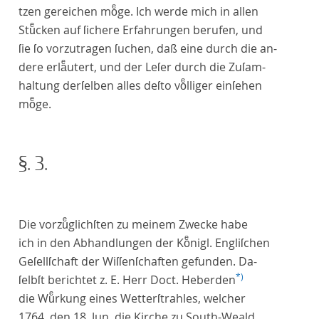
tzen gereichen moͤge. Ich werde mich in allen
Stuͤcken auf ſichere Erfahrungen berufen, und
ſie ſo vorzutragen ſuchen, daß eine durch die an-
dere erlaͤutert, und der Leſer durch die Zuſam-
haltung derſelben alles deſto voͤlliger einſehen
moͤge.
§. 3.
Die vorzuͤglichſten zu meinem Zwecke habe
ich in den Abhandlungen der Koͤnigl. Engliſchen
Geſellſchaft der Wiſſenſchaften gefunden. Da-
*)
ſelbſt berichtet z. E. Herr
Doct. Heberden
die Wuͤrkung eines Wetterſtrahles, welcher
1764. den 18. Jun. die Kirche zu South-Weald