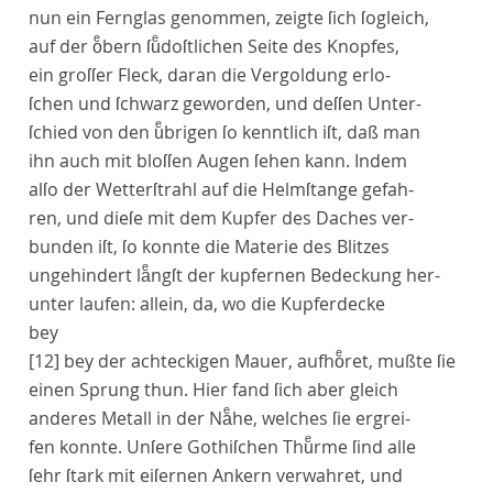
nun ein Fernglas genommen, zeigte ſich ſogleich,
auf der oͤbern ſuͤdoſtlichen Seite des Knopfes,
ein groſſer Fleck, daran die Vergoldung erlo-
ſchen und ſchwarz geworden, und deſſen Unter-
ſchied von den uͤbrigen ſo kenntlich iſt, daß man
ihn auch mit bloſſen Augen ſehen kann. Indem
alſo der Wetterſtrahl auf die Helmſtange gefah-
ren, und dieſe mit dem Kupfer des Daches ver-
bunden iſt, ſo konnte die Materie des Blitzes
ungehindert laͤngſt der kupfernen Bedeckung her-
unter laufen: allein, da, wo die Kupferdecke
bey
[12]
bey der achteckigen Mauer, aufhoͤret, mußte ſie
einen Sprung thun. Hier fand ſich aber gleich
anderes Metall in der Naͤhe, welches ſie ergrei-
fen konnte. Unſere Gothiſchen Thuͤrme ſind alle
ſehr ſtark mit eiſernen Ankern verwahret, und