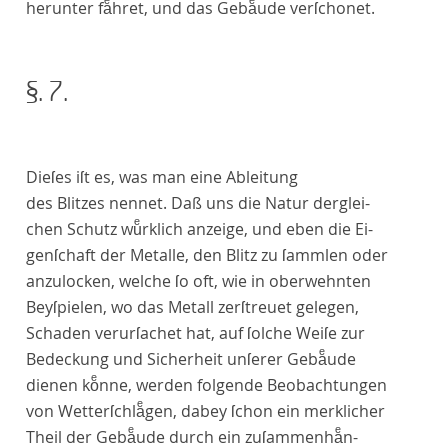
herunter faͤhret, und das Gebaͤude verſchonet.
§. 7.
Dieſes iſt es, was man eine
Ableitung
des Blitzes nennet. Daß uns die Natur derglei-
chen Schutz wuͤrklich anzeige, und eben die Ei-
genſchaft der Metalle, den Blitz zu ſammlen oder
anzulocken, welche ſo oft, wie in oberwehnten
Beyſpielen, wo das Metall zerſtreuet gelegen,
Schaden verurſachet hat, auf ſolche Weiſe zur
Bedeckung und Sicherheit unſerer Gebaͤude
dienen koͤnne, werden folgende Beobachtungen
von Wetterſchlaͤgen, dabey ſchon ein merklicher
Theil der Gebaͤude durch ein zuſammenhaͤn-