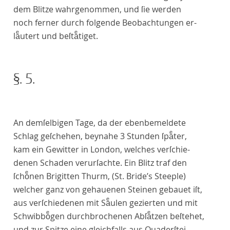
dem Blitze wahrgenommen, und ſie werden
noch ferner durch folgende Beobachtungen er-
laͤutert und beſtaͤtiget.
§. 5.
An demſelbigen Tage, da der ebenbemeldete
Schlag geſchehen, beynahe 3 Stunden ſpaͤter,
kam ein Gewitter in London, welches verſchie-
denen Schaden verurſachte. Ein Blitz traf den
ſchoͤnen Brigitten Thurm, (
St. Bride’s Steeple
)
welcher ganz von gehauenen Steinen gebauet iſt,
aus verſchiedenen mit Saͤulen gezierten und mit
Schwibboͤgen durchbrochenen Abſaͤtzen beſtehet,
und zur Spitze eine gleichfalls aus Quaderſtei-