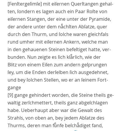
[Fenſtergeſimſe]
mit eiſernen Querſtangen gehal-
ten, ſondern es lagen auch ein Paar Roſte von
eiſernen Stangen, der eine unter der Pyramide,
der andere unter dem naͤchſten Abſatze, quer
durch den Thurm, und ſolche waren gleichfals
rund umher mit eiſernen Ankern, welche man
in den gehauenen Steinen befeſtiget hatte, ver-
bunden. Nun zeigte es ſich klaͤrlich, wie der
Blitz von einem Eiſen zum andern geſprungen
ſey, um die Enden derſelben ſich ausgedehnet,
und bey ſolchen Stellen, wo er an ſeinem Fort-
gange
[9]
gange gehindert worden, die Steine theils ge-
waltig zerſchmettert, theils ganz abgeſchlagen
habe. Ueberhaupt aber war die Gewalt des
Strahls, von oben an, bey jedem Abſatze des
Thurms, deren man fuͤnfe beſchaͤdiget fand,