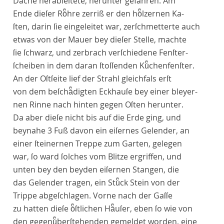
Dache herableitete, herunter gefahren. Am
Ende dieſer Roͤhre zerriß er den hoͤlzernen Ka-
ſten, darin ſie eingeleitet war, zerſchmetterte auch
etwas von der Mauer bey dieſer Stelle, machte
ſie ſchwarz, und zerbrach verſchiedene Fenſter-
ſcheiben in dem daran ſtoſſenden Kuͤchenfenſter.
An der Oſtſeite lief der Strahl gleichfals erſt
von dem beſchaͤdigten Eckhauſe bey einer bleyer-
nen Rinne nach hinten gegen Oſten herunter.
Da aber dieſe nicht bis auf die Erde ging, und
beynahe 3 Fuß davon ein eiſernes Gelender, an
einer ſteinernen Treppe zum Garten, gelegen
war, ſo ward ſolches vom Blitze ergriffen, und
unten bey den beyden eiſernen Stangen, die
das Gelender tragen, ein Stuͤck Stein von der
Trippe abgeſchlagen. Vorne nach der Gaſſe
zu hatten dieſe oͤſtlichen Haͤuſer, eben ſo wie von
den gegenuͤberſtehenden gemeldet worden, eine