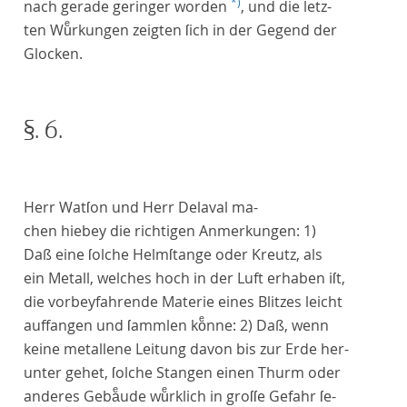
*)
nach gerade geringer worden
, und die letz-
ten Wuͤrkungen zeigten ſich in der Gegend der
Glocken.
§. 6.
Herr
Watſon
und Herr
Delaval ma-
chen
hiebey die richtigen Anmerkungen: 1)
Daß eine ſolche Helmſtange oder Kreutz, als
ein Metall, welches hoch in der Luft erhaben iſt,
die vorbeyfahrende Materie eines Blitzes leicht
auffangen und ſammlen koͤnne: 2) Daß, wenn
keine metallene Leitung davon bis zur Erde her-
unter gehet, ſolche Stangen einen Thurm oder
anderes Gebaͤude wuͤrklich in groſſe Gefahr ſe-