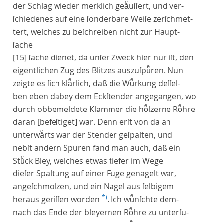
der Schlag wieder merklich geaͤuſſert, und ver-
ſchiedenes auf eine ſonderbare Weiſe zerſchmet-
tert, welches zu beſchreiben nicht zur Haupt-
ſache
[15]
ſache dienet, da unſer Zweck hier nur iſt, den
eigentlichen Zug des Blitzes auszuſpuͤren. Nun
zeigte es ſich klaͤrlich, daß die Wuͤrkung deſſel-
ben eben dabey dem Eckſtender angegangen, wo
durch obbemeldete Klammer die hoͤlzerne Roͤhre
daran
[befeſtiget]
war. Denn erſt von da an
unterwaͤrts war der Stender geſpalten, und
nebſt andern Spuren fand man auch, daß ein
Stuͤck Bley, welches etwas tiefer im Wege
dieſer Spaltung auf einer Fuge genagelt war,
angeſchmolzen, und ein Nagel aus ſelbigem
*)
heraus geriſſen worden
. Ich wuͤnſchte dem-
nach das Ende der bleyernen Roͤhre zu unterſu-