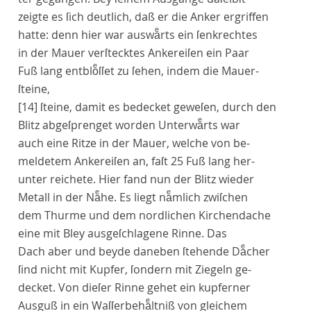
zeigte es ſich deutlich, daß er die Anker ergriffen
hatte: denn hier war auswaͤrts ein ſenkrechtes
in der Mauer verſtecktes Ankereiſen ein Paar
Fuß lang entbloͤſſet zu ſehen, indem die Mauer-
ſteine,
[14]
ſteine, damit es bedecket geweſen, durch den
Blitz abgeſprenget worden Unterwaͤrts war
auch eine Ritze in der Mauer, welche von be-
meldetem Ankereiſen an, faſt 25 Fuß lang her-
unter reichete. Hier fand nun der Blitz wieder
Metall in der Naͤhe. Es liegt naͤmlich zwiſchen
dem Thurme und dem nordlichen Kirchendache
eine mit Bley ausgeſchlagene Rinne. Das
Dach aber und beyde daneben ſtehende Daͤcher
ſind nicht mit Kupfer, ſondern mit Ziegeln ge-
decket. Von dieſer Rinne gehet ein kupferner
Ausguß in ein Waſſerbehaͤltniß von gleichem