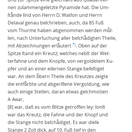
nen zuſammengeſetzte Pyramide hat. Die Um-
ſtaͤnde ſind von Herrn
D. Watſon
und Herrn
Delaval
genau beſchrieben, auch, da 85 Fuß
vom Thurme haben abgenommen werden muͤſ-
ſen, nach Unterſuchung aller beſchaͤdigten Theile,
*)
mit Abzeichnungen erlaͤutert
. Oben auf der
Spitze ſtand ein Kreutz; welches nebſt der Wet-
terfahne und dem Knopfe, von vergoldetem Ku-
pfer und an einer eiſernen Stange befeſtiget
war. An dem oͤbern Theile des Kreutzes zeigte
die entfaͤrbte und abgeriſſene Vergoldung, wie
auch einige Stellen, daran etwas geſchmolzen
A 4war,
[8]
war, daß es vom Blitze getroffen ſey: ſonſt
war das Kreutz, die Fahne und der Knopf und
die Stange nicht beſchaͤdiget. Es war dieſe
Stange 2 Zoll dick, auf 10. Fuß tief in den