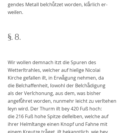
gendes Metall beſchuͤtzet worden, klaͤrlich er-
weiſen.
§. 8.
Wir wollen demnach itzt die Spuren des
Wetterſtrahles, welcher auf hieſige
Nicolai
Kirche gefallen iſt, in Erwaͤgung nehmen, da
die Beſchaffenheit, ſowohl der Beſchaͤdigung
als der Verſchonung, aus dem, was bisher
angefuͤhret worden, nunmehr leicht zu verſtehen
ſeyn wird. Der Thurm iſt bey 420 Fuß hoch:
die 216 Fuß hohe Spitze deſſelben, welche auf
ihrer Helmſtange einen Knopf und Fahne mit
einem Kreutze traͤget, iſt bekanntlich, wie bey