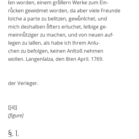
ſen worden, einem groͤſſern Werke zum Ein-
ruͤcken gewidmet worden, da aber viele Freunde
ſolche a parte zu beſitzen, gewuͤnſchet, und
mich deshalben oͤfters erſuchet, ſelbige ge-
meinnuͤtziger zu machen, und von neuen auf-
legen zu laſſen, als habe ich Ihrem Anſu-
chen zu befolgen, keinen Anſtoß nehmen
wollen. Langenſalza, den 8ten April. 1769.
der Verleger.
[[4]]
[figure]
§. 1.