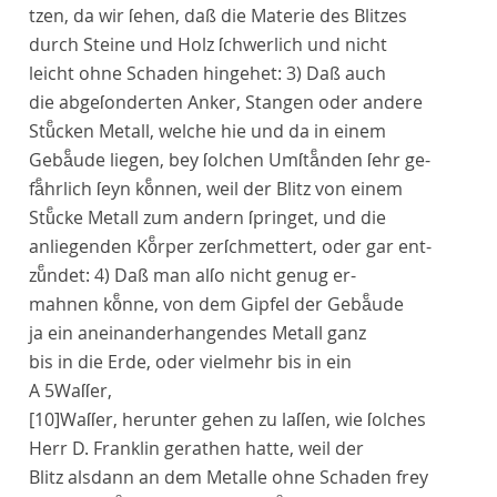
tzen, da wir ſehen, daß die Materie des Blitzes
durch Steine und Holz ſchwerlich und nicht
leicht ohne Schaden hingehet: 3) Daß auch
die abgeſonderten Anker, Stangen oder andere
Stuͤcken Metall, welche hie und da in einem
Gebaͤude liegen, bey ſolchen Umſtaͤnden ſehr ge-
faͤhrlich ſeyn koͤnnen, weil der Blitz von einem
Stuͤcke Metall zum andern ſpringet, und die
anliegenden Koͤrper zerſchmettert, oder gar ent-
zuͤndet: 4)
Daß man alſo nicht genug er-
mahnen koͤnne, von dem Gipfel der Gebaͤude
ja ein aneinanderhangendes Metall ganz
bis in die Erde, oder vielmehr bis in ein
A 5
Waſſer,
[10]
Waſſer, herunter gehen zu laſſen, wie ſolches
Herr D. Franklin
gerathen hatte, weil der
Blitz alsdann an dem Metalle ohne Schaden frey