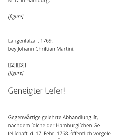
M. D. in Hamburg.
[figure]
Langenſalza
: ,
1769
.
bey Johann Chriſtian Martini
.
[[2]]
[[3]]
[figure]
Geneigter Leſer!
G
egenwaͤrtige gelehrte Abhandlung iſt,
nachdem ſolche der Hamburgiſchen Ge-
ſellſchaft, d. 17. Febr. 1768. oͤffentlich vorgele-