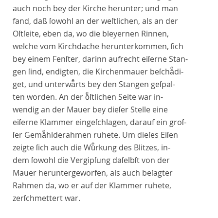
auch noch bey der Kirche herunter; und man
fand, daß ſowohl an der weſtlichen, als an der
Oſtſeite, eben da, wo die bleyernen Rinnen,
welche vom Kirchdache herunterkommen, ſich
bey einem Fenſter, darinn aufrecht eiſerne Stan-
gen ſind, endigten, die Kirchenmauer beſchaͤdi-
get, und unterwaͤrts bey den Stangen geſpal-
ten worden. An der oͤſtlichen Seite war in-
wendig an der Mauer bey dieſer Stelle eine
eiſerne Klammer eingeſchlagen, darauf ein groſ-
ſer Gemaͤhlderahmen ruhete. Um dieſes Eiſen
zeigte ſich auch die Wuͤrkung des Blitzes, in-
dem ſowohl die Vergipſung daſelbſt von der
Mauer heruntergeworfen, als auch beſagter
Rahmen da, wo er auf der Klammer ruhete,
zerſchmettert war.