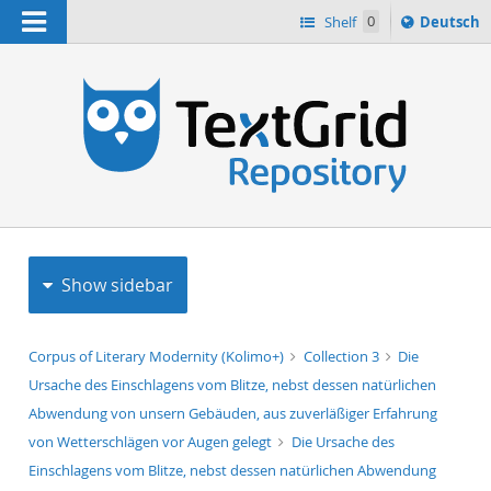
Navigation
Sprache
Shelf
0
Deutsch
ï¿½ndern
h
nach
Show sidebar
Corpus of Literary Modernity (Kolimo+)
Collection 3
Die
Ursache des Einschlagens vom Blitze, nebst dessen natürlichen
Abwendung von unsern Gebäuden, aus zuverläßiger Erfahrung
von Wetterschlägen vor Augen gelegt
Die Ursache des
Einschlagens vom Blitze, nebst dessen natürlichen Abwendung