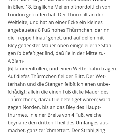
in Eſſex, 18. Engliſche Meilen oſtnordoſtlich von
London getroffen hat. Der Thurm iſt an der
Weſtſeite, und hat an einer Ecke ein kleines
angebauetes 8 Fuß hohes Thuͤrmchen, darinn
die Treppe hinauf gehet, und auf deſſen mit
Bley gedeckter Mauer oben einige eiſerne Stan-
gen ſo befeſtiget ſind, daß ſie in der Mitte zu-
A 3ſam-
[6]
ſammenſtoſſen, und einen Wetterhahn tragen.
Auf diefes Thuͤrmchen fiel der Blitz. Der Wet-
terhahn und die Stangen ſelbſt ſchienen unbe-
ſchaͤdigt: allein die einen Fuß dicke Mauer des
Thuͤrmchens, darauf ſie befeſtiget waren; ward
gegen Norden, bis an das Bley des Haupt-
thurmes, in einer Breite von 4 Fuß, welche
beynahe den dritten Theil des Umfanges aus-
machet, ganz zerſchmettert. Der Strahl ging