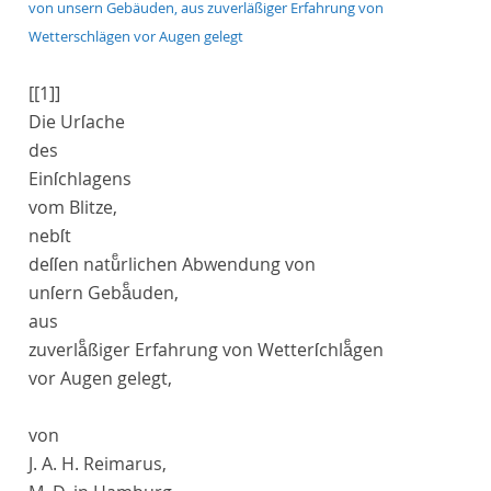
von unsern Gebäuden, aus zuverläßiger Erfahrung von
Wetterschlägen vor Augen gelegt
[[1]]
Die Urſache
des
Einſchlagens
vom Blitze
,
nebſt
deſſen natuͤrlichen Abwendung von
unſern Gebaͤuden,
aus
zuverlaͤßiger Erfahrung von Wetterſchlaͤgen
vor Augen gelegt,
von
J. A. H. Reimarus,