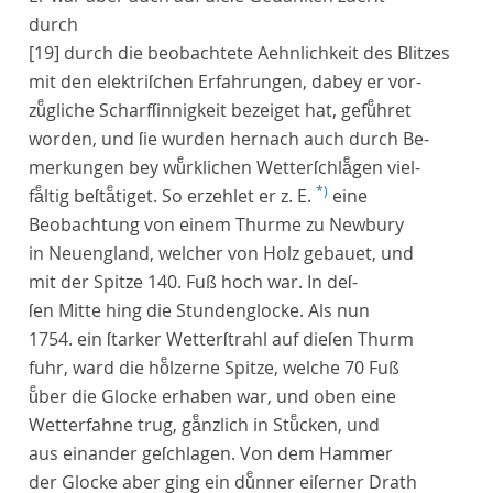
durch
[19]
durch die beobachtete Aehnlichkeit des Blitzes
mit den elektriſchen Erfahrungen, dabey er vor-
zuͤgliche Scharfſinnigkeit bezeiget hat, gefuͤhret
worden, und ſie wurden hernach auch durch Be-
merkungen bey wuͤrklichen Wetterſchlaͤgen viel-
*)
faͤltig beſtaͤtiget. So erzehlet er z. E.
eine
Beobachtung von einem Thurme zu Newbury
in Neuengland, welcher von Holz gebauet, und
mit der Spitze 140. Fuß hoch war. In deſ-
ſen Mitte hing die Stundenglocke. Als nun
1754. ein ſtarker Wetterſtrahl auf dieſen Thurm
fuhr, ward die hoͤlzerne Spitze, welche 70 Fuß
uͤber die Glocke erhaben war, und oben eine
Wetterfahne trug, gaͤnzlich in Stuͤcken, und
aus einander geſchlagen. Von dem Hammer
der Glocke aber ging ein duͤnner eiſerner Drath