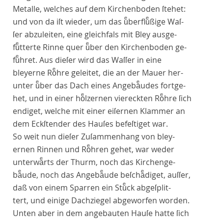
Metalle, welches auf dem Kirchenboden ſtehet:
und von da iſt wieder, um das uͤberfluͤßige Waſ-
ſer abzuleiten, eine gleichfals mit Bley ausge-
fuͤtterte Rinne quer uͤber den Kirchenboden ge-
fuͤhret. Aus dieſer wird das Waſſer in eine
bleyerne Roͤhre geleitet, die an der Mauer her-
unter uͤber das Dach eines Angebaͤudes fortge-
het, und in einer hoͤlzernen viereckten Roͤhre ſich
endiget, welche mit einer eiſernen Klammer an
dem Eckſtender des Hauſes befeſtiget war.
So weit nun dieſer Zuſammenhang von bley-
ernen Rinnen und Roͤhren gehet, war weder
unterwaͤrts der Thurm, noch das Kirchenge-
baͤude, noch das Angebaͤude beſchaͤdiget, auſſer,
daß von einem Sparren ein Stuͤck abgeſplit-
tert, und einige Dachziegel abgeworfen worden.
Unten aber in dem angebauten Hauſe hatte ſich