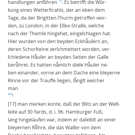
*)
handlungen anfuͤhren
. Es betrifft die Wuͤr-
kung eines Wetterſtrahls, der an eben dem
Tage, da der Brigitten-Thurm getroffen wor-
den, zu London, in der Eſſex-Straſſe, welche
nach der Themſe hingehet, eingeſchlagen hat.
Hier wurden von den beyden Eckhaͤuſern an,
deren Schorſteine zerſchmettert worden, ver-
ſchiedene Haͤuſer an beyden Seiten der Gaſſe
beruͤhret. Es hatten naͤmlich dieſe Haͤuſer ne-
ben einander, vorne an dem Dache eine bleyerne
Rinne vor der Trauffe liegen, laͤngſt welcher
man
**)
[17]
man merken konte, daß der Blitz an der Weſt-
ſeite auf 30 Yards, d. i. 96. Hamburger Fuß,
lang hingelaufen war, indem er daſelbſt an einer
bleyernen Roͤhre, die das Waſſer von dem