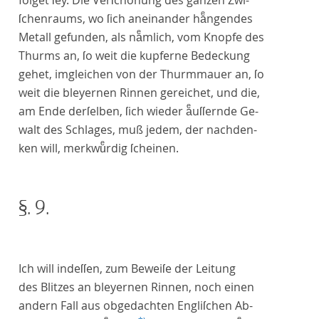
folget ſey. Die Verſchonung des ganzen Zwi-
ſchenraums, wo ſich aneinander haͤngendes
Metall gefunden, als naͤmlich, vom Knopfe des
Thurms an, ſo weit die kupferne Bedeckung
gehet, imgleichen von der Thurmmauer an, ſo
weit die bleyernen Rinnen gereichet, und die,
am Ende derſelben, ſich wieder aͤuſſernde Ge-
walt des Schlages, muß jedem, der nachden-
ken will, merkwuͤrdig ſcheinen.
§. 9.
Ich will indeſſen, zum Beweiſe der Leitung
des Blitzes an bleyernen Rinnen, noch einen
andern Fall aus obgedachten Engliſchen Ab-