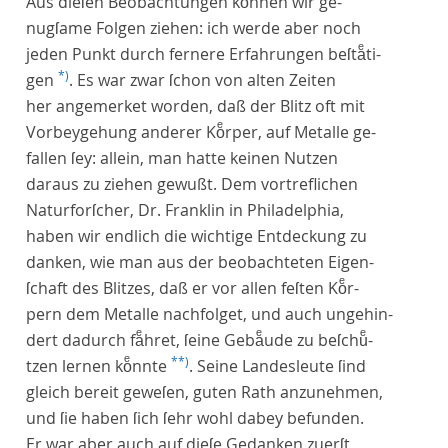
Aus dieſen Beobachtungen koͤnnen wir ge-
nugſame Folgen ziehen: ich werde aber noch
jeden Punkt durch fernere Erfahrungen beſtaͤti-
*)
gen
. Es war zwar ſchon von alten Zeiten
her angemerket worden, daß der Blitz oft mit
Vorbeygehung anderer Koͤrper, auf Metalle ge-
fallen ſey: allein, man hatte keinen Nutzen
daraus zu ziehen gewußt. Dem vortreflichen
Naturforſcher,
Dr. Franklin in Philadelphia,
haben wir endlich die wichtige Entdeckung zu
danken, wie man aus der beobachteten Eigen-
ſchaft des Blitzes, daß er vor allen feſten Koͤr-
pern dem Metalle nachfolget, und auch ungehin-
dert dadurch faͤhret, ſeine Gebaͤude zu beſchuͤ-
**)
tzen lernen koͤnnte
. Seine Landesleute ſind
gleich bereit geweſen, guten Rath anzunehmen,
und ſie haben ſich ſehr wohl dabey befunden.
Er war aber auch auf dieſe Gedanken zuerſt