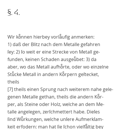
§. 4.
Wir koͤnnen hierbey vorlaͤufig anmerken:
1) daß der Blitz nach dem Metalle gefahren
ſey: 2) ſo weit er eine Strecke von Metall ge-
funden, keinen Schaden ausgeuͤbet: 3) da
aber, wo das Metall aufhoͤrte, oder wo einzelne
Stuͤcke Metall in andern Koͤrpern geſtecket,
theils
[7]
theils einen Sprung nach weiterem nahe gele-
genen Metalle gethan, theils die andern Koͤr-
per, als Steine oder Holz, welche an dem Me-
talle angelegen, zerſchmettert habe. Dieſes
ſind Wuͤrkungen, welche unſere Aufmerkſam-
keit erfodern: man hat ſie ſchon vielfaͤltig bey