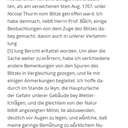
ten, als am verwichenen 6ten Aug. 1767. unſer
Nicolai Thurm vom Blitze getroffen ward. Ich
habe demnach, nebſt Herrn Prof. Buͤſch, einige
Beobachtungen von dem Zuge des Blitzes da-
bey gemacht, davon auch in unſerer Verſamm-
lung
[5]
lung Bericht erſtattet worden. Um aber die
Sache weiter zu eroͤrtern, habe ich verſchiedene
andere Bemerkungen von den Spuren des
Blitzes in Vergleichung gezogen, und ſie mit
einigen Anmerkungen begleitet. Ich hoffe da-
durch im Stande zu ſeyn, die
Haupturſache
der Gefahr unſerer Gebaͤude bey Wetter-
ſchlaͤgen, und die gleichſam von der Natur
ſelbſt angezeigten Mittel, ſie abzuwenden,
deutlich vor Augen zu legen, und wuͤnſche, daß
meine geringe Bemuͤhung zu wuͤrklichem Nu-