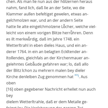
chen. Als man ſie nun aus der hoͤlzernen heraus
nahm, fand ſich, daß ſie an der Seite, wo die
Klammer auſſen befeſtiget geweſen, etwas an-
geſchmolzen war, und an der andern Seite
hatte ſie alte eingeſchmolzene Loͤcher, welche viel-
leicht von einem vorigen Blitze herruͤhren. Denn
es iſt merkwuͤrdig, daß im Jahre 1748. ein
Wetterſtrahl in eben dieſes Haus, und ein an-
derer 1764. in ein an beſagten Eckſtender an-
ſtoſſendes, gleichfals an der Kirchenmauer an-
gelehntes Gebaͤude gefahren war; ſo, daß alſo
der Blitz ſchon zu mehrern malen bey dieſer
**)
Kirche denſelben Zug genommen hat
. Aus
oben
[16]
oben gegebener Nachricht erhellet nun auch
bey
dieſem Wetterſtrahle, daß er dem Metalle ge-