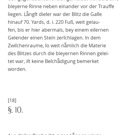
bleyerne Rinne neben einander vor der Trauffe
liegen. Laͤngſt dieſer war der Blitz die Gaſſe
hinauf 70. Yards, d. i. 220 Fuß, weit gelau-
fen, bis er hier abermals, bey einem eiſernen
Gelender einen Stein zerſchlagen. In dem
Zwiſchenraume, ſo weit naͤmlich die Materie
des Blitzes durch die bleyernen Rinnen gelei-
tet war, iſt keine Beſchaͤdigung bemerket
worden.
[18]
§. 10.