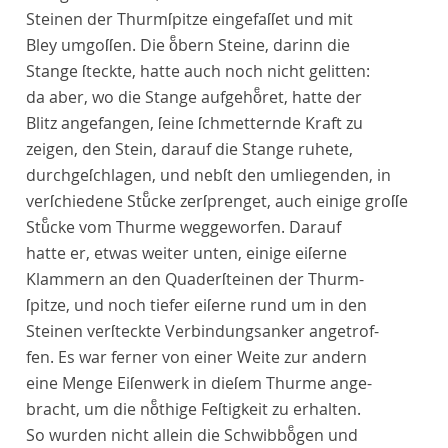
Steinen der Thurmſpitze eingefaſſet und mit
Bley umgoſſen. Die oͤbern Steine, darinn die
Stange ſteckte, hatte auch noch nicht gelitten:
da aber, wo die Stange aufgehoͤret, hatte der
Blitz angefangen, ſeine ſchmetternde Kraft zu
zeigen, den Stein, darauf die Stange ruhete,
durchgeſchlagen, und nebſt den umliegenden, in
verſchiedene Stuͤcke zerſprenget, auch einige groſſe
Stuͤcke vom Thurme weggeworfen. Darauf
hatte er, etwas weiter unten, einige eiſerne
Klammern an den Quaderſteinen der Thurm-
ſpitze, und noch tiefer eiſerne rund um in den
Steinen verſteckte Verbindungsanker angetrof-
fen. Es war ferner von einer Weite zur andern
eine Menge Eiſenwerk in dieſem Thurme ange-
bracht, um die noͤthige Feſtigkeit zu erhalten.
So wurden nicht allein die Schwibboͤgen und