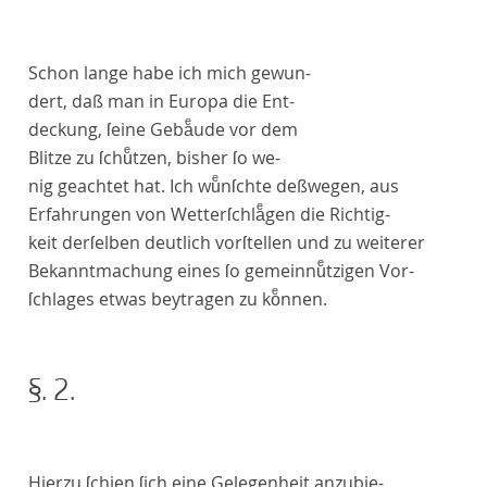
S
chon lange habe ich mich gewun-
dert, daß man in Europa die Ent-
deckung, ſeine Gebaͤude vor dem
Blitze zu ſchuͤtzen, bisher ſo we-
nig geachtet hat. Ich wuͤnſchte deßwegen, aus
Erfahrungen von Wetterſchlaͤgen die Richtig-
keit derſelben deutlich vorſtellen und zu weiterer
Bekanntmachung eines ſo gemeinnuͤtzigen Vor-
ſchlages etwas beytragen zu koͤnnen.
§. 2.
Hierzu ſchien ſich eine Gelegenheit anzubie-