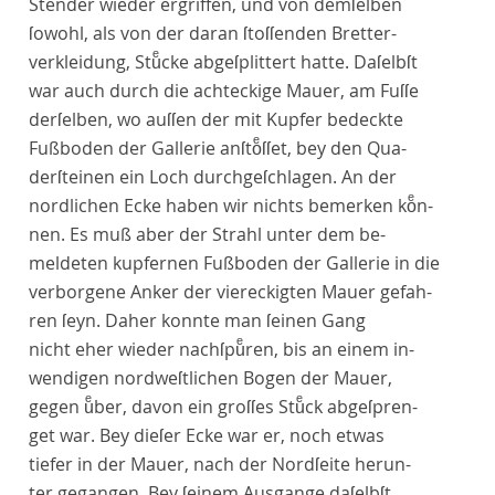
Stender wieder ergriffen, und von demſelben
ſowohl, als von der daran ſtoſſenden Bretter-
verkleidung, Stuͤcke abgeſplittert hatte. Daſelbſt
war auch durch die achteckige Mauer, am Fuſſe
derſelben, wo auſſen der mit Kupfer bedeckte
Fußboden der Gallerie anſtoͤſſet, bey den Qua-
derſteinen ein Loch durchgeſchlagen. An der
nordlichen Ecke haben wir nichts bemerken koͤn-
nen. Es muß aber der Strahl unter dem be-
meldeten kupfernen Fußboden der Gallerie in die
verborgene Anker der viereckigten Mauer gefah-
ren ſeyn. Daher konnte man ſeinen Gang
nicht eher wieder nachſpuͤren, bis an einem in-
wendigen nordweſtlichen Bogen der Mauer,
gegen uͤber, davon ein groſſes Stuͤck abgeſpren-
get war. Bey dieſer Ecke war er, noch etwas
tiefer in der Mauer, nach der Nordſeite herun-
ter gegangen. Bey ſeinem Ausgange daſelbſt