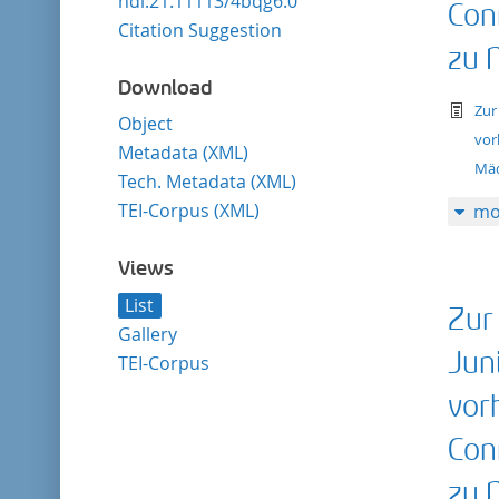
hdl:21.11113/4bqg6.0
Con
Citation Suggestion
zu 
Download
te
Zur
Object
vor
Metadata (XML)
Mäd
Tech. Metadata (XML)
TEI-Corpus (XML)
mo
Views
List
Zur
Gallery
Jun
TEI-Corpus
vor
Con
zu 