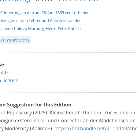
xt/xml
 Erinnerung an den am 28. Juni 1865 verstorbenen
hinnigen ersten Lehrer und Conrector an der
chenschule zu Marburg, Herrn Peter Kutsch
re metadata
se
-4.0
o license
ion Suggestion for this Edition
rid Repository (2025). Kleinschmidt, Theodor. Zur Erinneru
nnigen ersten Lehrer und Conrector an der Mädchenschule 
ary Modernity (Kolimo+).
https://hdl.handle.net/21.11113/4b