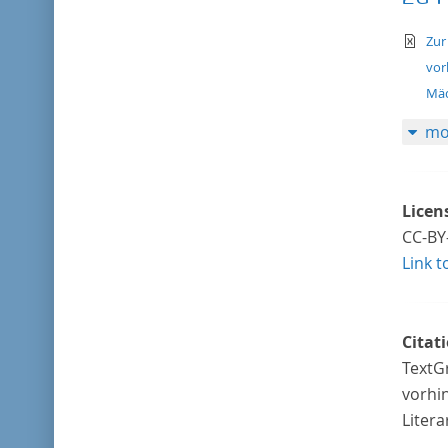
te
Zur
vor
Mäd
mo
Licen
CC-BY
Link t
Citat
TextG
vorhi
Liter