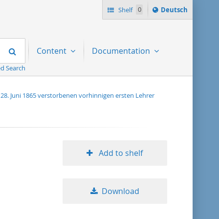
Sprache
Shelf
0
Deutsch
ï¿½ndern
nach
Search
Content
Documentation
d Search
28. Juni 1865 verstorbenen vorhinnigen ersten Lehrer
Add to shelf
Download