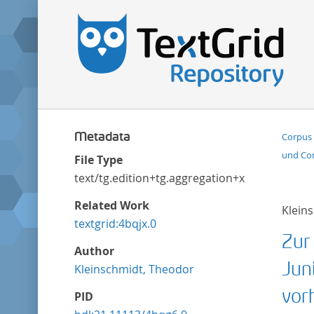
Metadata
Corpus 
und Con
File Type
text/tg.edition+tg.aggregation+xml
Related Work
Klein
textgrid:4bqjx.0
Zur
Author
Jun
Kleinschmidt, Theodor
vor
PID