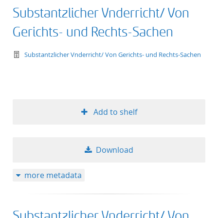
Substantzlicher Vnderricht/ Von
Gerichts- und Rechts-Sachen
text/tg.work+xml
Substantzlicher Vnderricht/ Von Gerichts- und Rechts-Sachen
Add to shelf
Download
more metadata
Substantzlicher Vnderricht/ Von