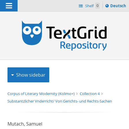
Navigation
Sprache
Shelf
0
Deutsch
ï¿½ndern
h
nach
Show sidebar
Corpus of Literary Modernity (Kolimo+)
Collection 4
Substantzlicher Vnderricht/ Von Gerichts- und Rechts-Sachen
Mutach, Samuel