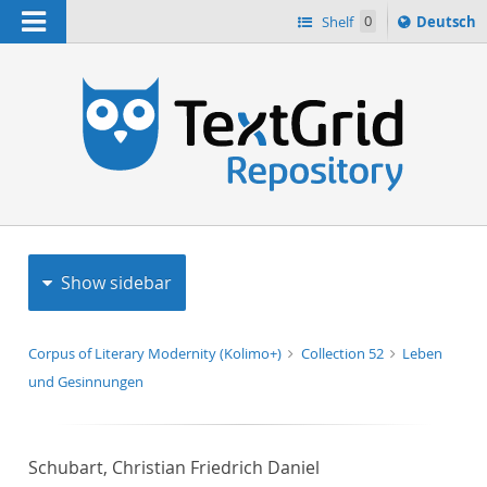
Navigation
Sprache
Shelf
0
Deutsch
ï¿½ndern
h
nach
Show sidebar
Corpus of Literary Modernity (Kolimo+)
Collection 52
Leben
und Gesinnungen
Schubart, Christian Friedrich Daniel