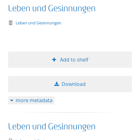
Leben und Gesinnungen
text/tg.work+xml
Leben und Gesinnungen
Add to shelf
Download
more metadata
Leben und Gesinnungen