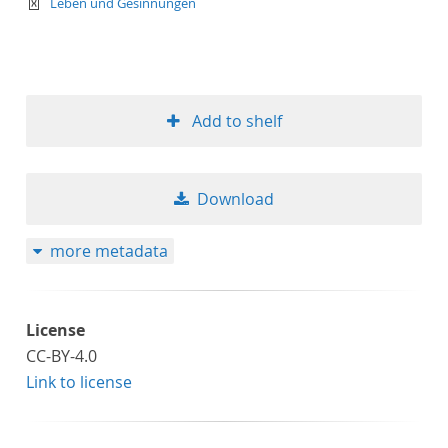
text/xml
Leben und Gesinnungen
Add to shelf
Download
more metadata
License
CC-BY-4.0
Link to license