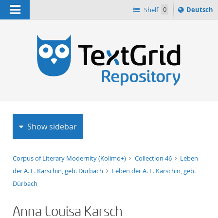
Navigation
Sprache
Shelf
0
Deutsch
ï¿½ndern
h
nach
Show sidebar
Corpus of Literary Modernity (Kolimo+)
Collection 46
Leben
der A. L. Karschin, geb. Dürbach
Leben der A. L. Karschin, geb.
Dürbach
Anna Louisa Karsch