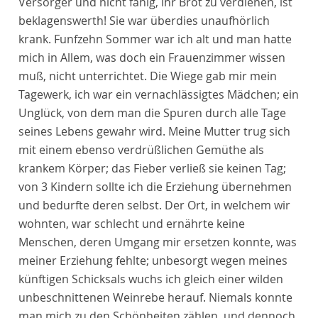
Versorger und nicht fähig, ihr Brot zu verdienen, ist
beklagenswerth! Sie war überdies unaufhörlich
krank. Funfzehn Sommer war ich alt und man hatte
mich in Allem, was doch ein Frauenzimmer wissen
muß, nicht unterrichtet. Die Wiege gab mir mein
Tagewerk, ich war ein vernachlässigtes Mädchen; ein
Unglück, von dem man die Spuren durch alle Tage
seines Lebens gewahr wird. Meine Mutter trug sich
mit einem ebenso verdrüßlichen Gemüthe als
krankem Körper; das Fieber verließ sie keinen Tag;
von 3 Kindern sollte ich die Erziehung übernehmen
und bedurfte deren selbst. Der Ort, in welchem wir
wohnten, war schlecht und ernährte keine
Menschen, deren Umgang mir ersetzen konnte, was
meiner Erziehung fehlte; unbesorgt wegen meines
künftigen Schicksals wuchs ich gleich einer wilden
unbeschnittenen Weinrebe herauf. Niemals konnte
man mich zu den Schönheiten zählen, und dennoch