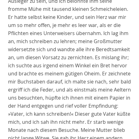
Ausleger zu sein, und ich belohnte ihm seine
fromme Mühe mit tausend kleinen Schmeicheleien.
Er hatte selbst keine Kinder, und sein Herz war mir
um so mehr offen, je mehr es leer war, als er die
Pflichten eines Unterweisers übernahm. Ich lag ihm
an, mich schreiben zu lehren; meine Großmutter
widersetzte sich und wandte alle ihre Beredtsamkeit
an, um diesen Vorsatz zu zernichten. Es mislang ihr;
ich suchte aus irgend einem Winkel ein Bret hervor
und brachte es meinem gütigen Oheim. Er zeichnete
mir Buchstaben darauf, ich malte sie nach, sehr bald
ergriff ich die Feder, und als einstmals meine Aeltern
uns besuchten, hüpfte ich ihnen mit einem Papier in
der Hand entgegen und rief voller Empfindung:
»Vater, ich kann schreiben!« Dieser gute Vater küßte
mich, und ich sah ihn nicht mehr. Er starb wenige
Monate nach diesem Besuche. Meine Mutter blieb
nicht lange Witwe. Sie gab ihr Herz einem andern