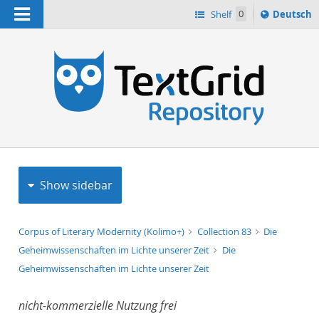
Navigation
Sprache
Shelf
0
Deutsch
ï¿½ndern
h
nach
Show sidebar
Corpus of Literary Modernity (Kolimo+)
Collection 83
Die
Geheimwissenschaften im Lichte unserer Zeit
Die
Geheimwissenschaften im Lichte unserer Zeit
nicht-kommerzielle Nutzung frei