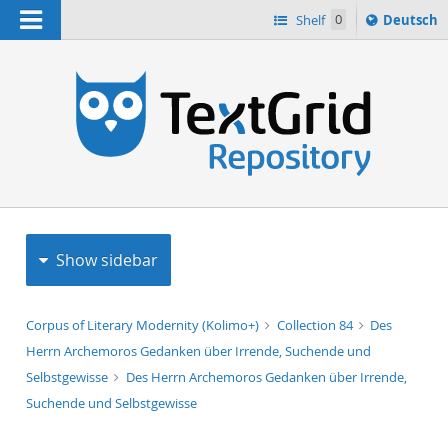
Navigation
Sprache
Shelf
0
Deutsch
ï¿½ndern
h
nach
Show sidebar
Corpus of Literary Modernity (Kolimo+)
Collection 84
Des
Herrn Archemoros Gedanken über Irrende, Suchende und
Selbstgewisse
Des Herrn Archemoros Gedanken über Irrende,
Suchende und Selbstgewisse