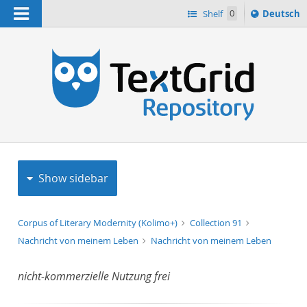
Navigation
Sprache
Shelf
0
Deutsch
ï¿½ndern
h
nach
Show sidebar
Corpus of Literary Modernity (Kolimo+)
Collection 91
Nachricht von meinem Leben
Nachricht von meinem Leben
nicht-kommerzielle Nutzung frei