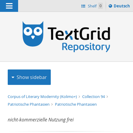
Navigation
Sprache
Shelf
0
Deutsch
ï¿½ndern
h
nach
Show sidebar
Corpus of Literary Modernity (Kolimo+)
Collection 94
Patriotische Phantasien
Patriotische Phantasien
nicht-kommerzielle Nutzung frei