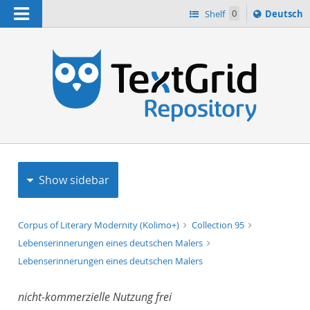
Navigation
Sprache
Shelf
0
Deutsch
ï¿½ndern
h
nach
Show sidebar
Corpus of Literary Modernity (Kolimo+)
Collection 95
Lebenserinnerungen eines deutschen Malers
Lebenserinnerungen eines deutschen Malers
nicht-kommerzielle Nutzung frei