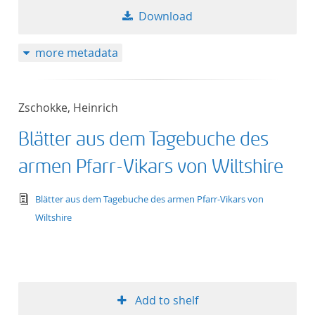
Download
more metadata
Zschokke, Heinrich
Blätter aus dem Tagebuche des
armen Pfarr-Vikars von Wiltshire
text/tg.edition+tg.aggregation+xml
Blätter aus dem Tagebuche des armen Pfarr-Vikars von
Wiltshire
Add to shelf