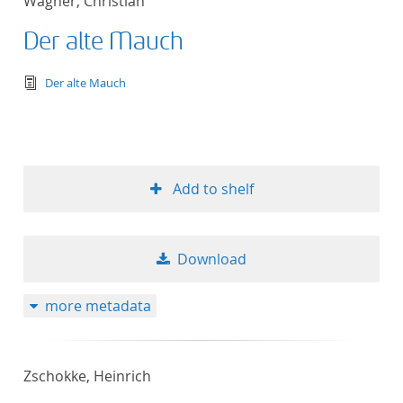
Wagner, Christian
Der alte Mauch
text/tg.edition+tg.aggregation+xml
Der alte Mauch
Add to shelf
Download
more metadata
Zschokke, Heinrich