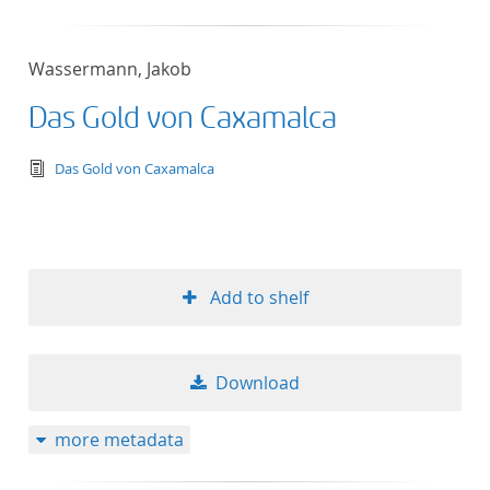
Wassermann, Jakob
Das Gold von Caxamalca
text/tg.edition+tg.aggregation+xml
Das Gold von Caxamalca
Add to shelf
Download
more metadata