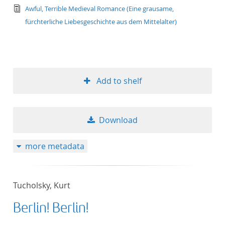
text/tg.edition+tg.aggregation+xml
Awful, Terrible Medieval Romance (Eine grausame,
fürchterliche Liebesgeschichte aus dem Mittelalter)
Add to shelf
Download
more metadata
Tucholsky, Kurt
Berlin! Berlin!