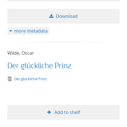
Download
more metadata
Wilde, Oscar
Der glückliche Prinz
text/tg.edition+tg.aggregation+xml
Der glückliche Prinz
Add to shelf