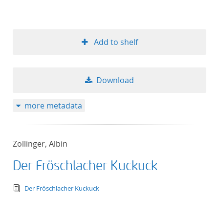
Add to shelf
Download
more metadata
Zollinger, Albin
Der Fröschlacher Kuckuck
text/tg.edition+tg.aggregation+xml
Der Fröschlacher Kuckuck