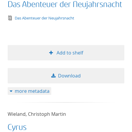
Das Abenteuer der Neujahrsnacht
text/tg.edition+tg.aggregation+xml
Das Abenteuer der Neujahrsnacht
Add to shelf
Download
more metadata
Wieland, Christoph Martin
Cyrus