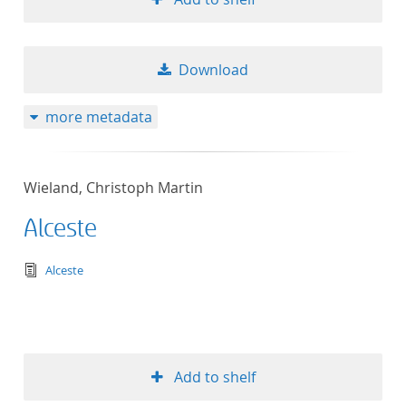
Download
more metadata
Wieland, Christoph Martin
Alceste
text/tg.edition+tg.aggregation+xml
Alceste
Add to shelf