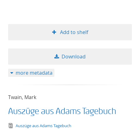
Add to shelf
Download
more metadata
Twain, Mark
Auszüge aus Adams Tagebuch
text/tg.edition+tg.aggregation+xml
Auszüge aus Adams Tagebuch