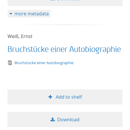
more metadata
Weiß, Ernst
Bruchstücke einer Autobiographie
text/tg.edition+tg.aggregation+xml
Bruchstücke einer Autobiographie
Add to shelf
Download