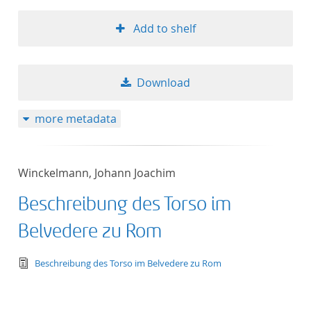
Add to shelf
Download
more metadata
Winckelmann, Johann Joachim
Beschreibung des Torso im
Belvedere zu Rom
text/tg.edition+tg.aggregation+xml
Beschreibung des Torso im Belvedere zu Rom