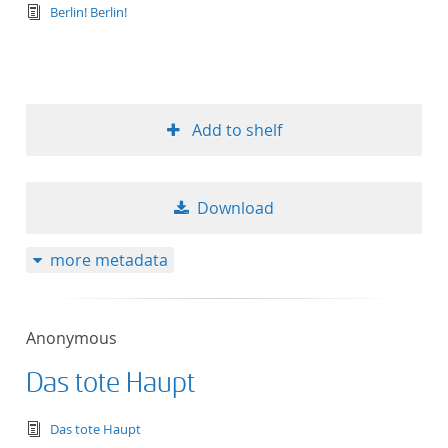
text/tg.edition+tg.aggregation+xml
Berlin! Berlin!
Add to shelf
Download
more metadata
Anonymous
Das tote Haupt
text/tg.edition+tg.aggregation+xml
Das tote Haupt