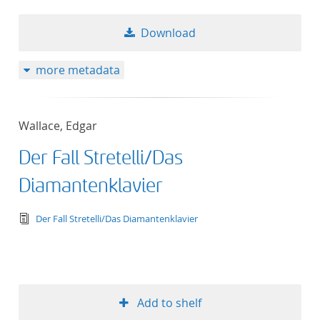
Download
more metadata
Wallace, Edgar
Der Fall Stretelli/Das
Diamantenklavier
text/tg.edition+tg.aggregation+xml
Der Fall Stretelli/Das Diamantenklavier
Add to shelf