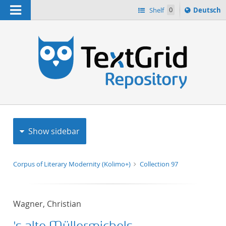
Navigation
Sprache
Shelf
0
Deutsch
ï¿½ndern
h
nach
Show sidebar
Corpus of Literary Modernity (Kolimo+)
Collection 97
Wagner, Christian