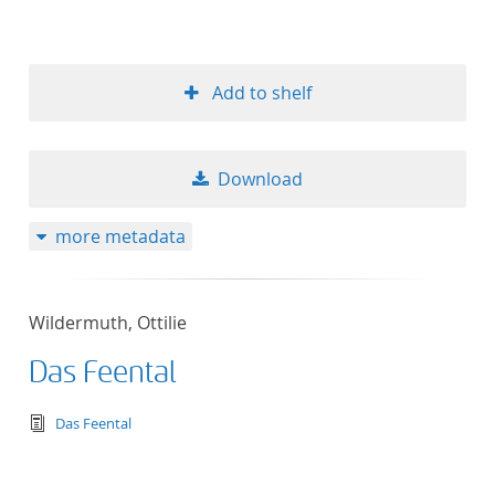
Add to shelf
Download
more metadata
Wildermuth, Ottilie
Das Feental
text/tg.edition+tg.aggregation+xml
Das Feental