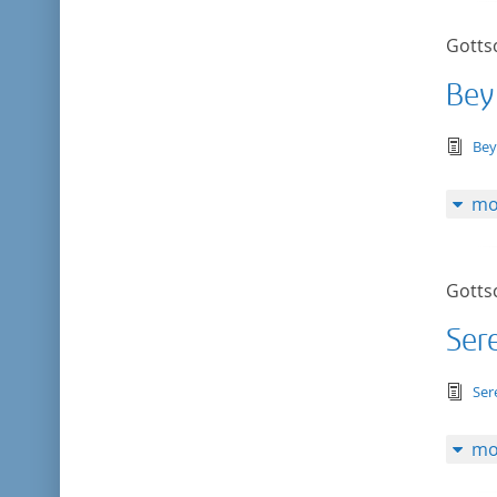
Gotts
Bey
tex
Bey
mo
Gotts
Ser
tex
Ser
mo