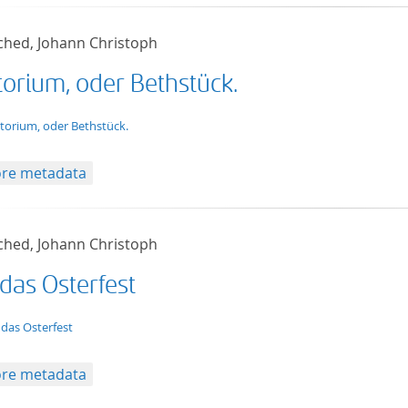
ched, Johann Christoph
torium, oder Bethstück.
t/tg.edition+tg.aggregation+xml
torium, oder Bethstück.
re metadata
ched, Johann Christoph
das Osterfest
t/tg.edition+tg.aggregation+xml
 das Osterfest
re metadata