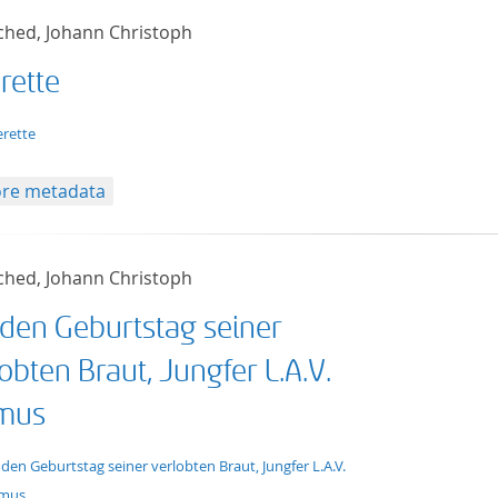
ched, Johann Christoph
rette
t/tg.edition+tg.aggregation+xml
rette
re metadata
ched, Johann Christoph
 den Geburtstag seiner
obten Braut, Jungfer L.A.V.
mus
t/tg.edition+tg.aggregation+xml
 den Geburtstag seiner verlobten Braut, Jungfer L.A.V.
lmus