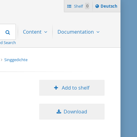
Sprache
Shelf
0
Deutsch
ï¿½ndern
nach
Search
Content
Documentation
d Search
Singgedichte
Add to shelf
Download