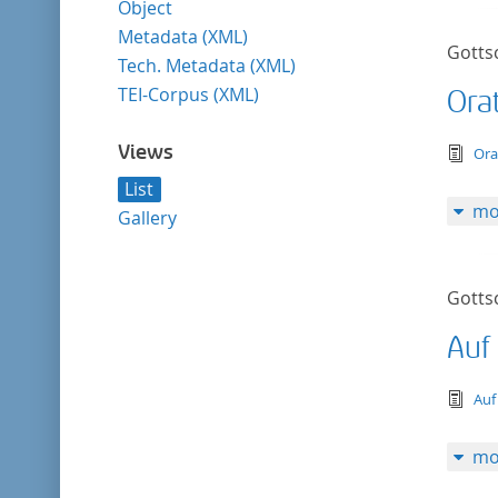
Object
Metadata (XML)
Gotts
Tech. Metadata (XML)
TEI-Corpus (XML)
Ora
Views
tex
Ora
List
mo
Gallery
Gotts
Auf 
tex
Auf
mo