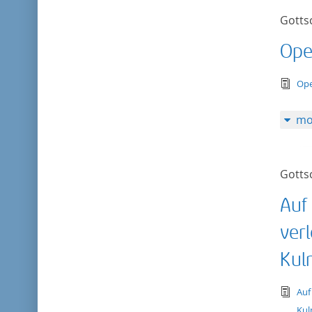
Gotts
Ope
tex
Ope
mo
Gotts
Auf
verl
Kul
tex
Auf
Ku