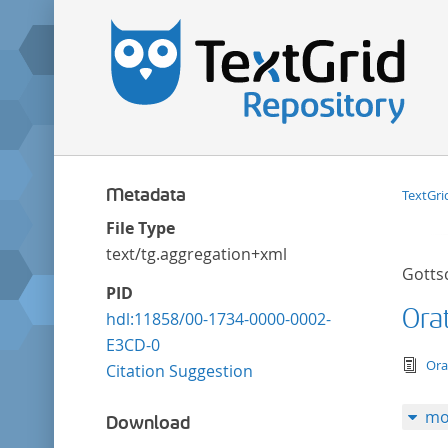
Metadata
TextGri
File Type
text/tg.aggregation+xml
Gotts
PID
Ora
hdl:11858/00-1734-0000-0002-
E3CD-0
tex
Ora
Citation Suggestion
mo
Download