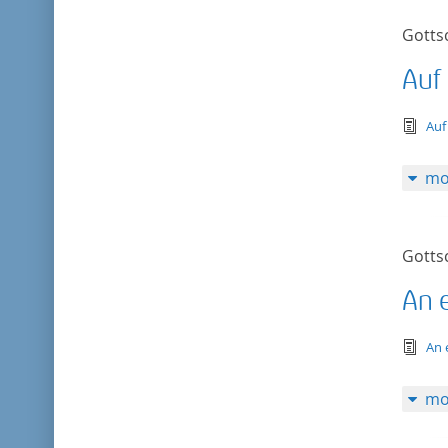
Gotts
Auf
tex
Auf
mo
Gotts
An 
tex
An 
mo