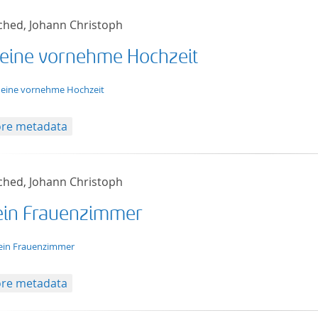
ched, Johann Christoph
 eine vornehme Hochzeit
t/tg.edition+tg.aggregation+xml
 eine vornehme Hochzeit
re metadata
ched, Johann Christoph
ein Frauenzimmer
t/tg.edition+tg.aggregation+xml
ein Frauenzimmer
re metadata