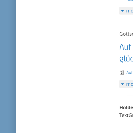
mo
Gotts
Auf
glüc
tex
Auf
mo
Holde
TextG