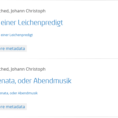
ched, Johann Christoph
 einer Leichenpredigt
t/tg.edition+tg.aggregation+xml
 einer Leichenpredigt
re metadata
ched, Johann Christoph
enata, oder Abendmusik
t/tg.edition+tg.aggregation+xml
enata, oder Abendmusik
re metadata