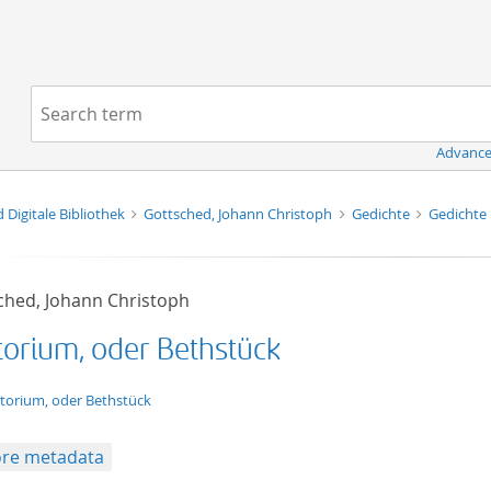
Navigation
Search term:
Advance
d Digitale Bibliothek
Gottsched, Johann Christoph
Gedichte
Gedichte
ched, Johann Christoph
torium, oder Bethstück
t/tg.edition+tg.aggregation+xml
torium, oder Bethstück
re metadata