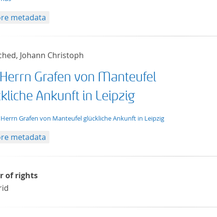
re metadata
ched, Johann Christoph
 Herrn Grafen von Manteufel
kliche Ankunft in Leipzig
t/tg.edition+tg.aggregation+xml
 Herrn Grafen von Manteufel glückliche Ankunft in Leipzig
re metadata
r of rights
rid