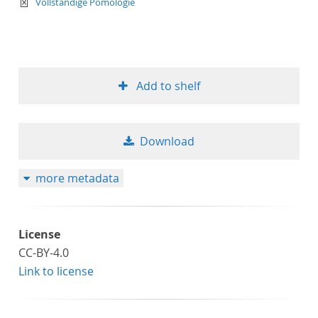
text/xml
Vollständige Pomologie
Add to shelf
Download
more metadata
License
CC-BY-4.0
Link to license