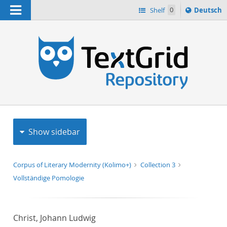
Navigation
Sprache
Shelf
0
Deutsch
ï¿½ndern
h
nach
Show sidebar
Corpus of Literary Modernity (Kolimo+)
Collection 3
Vollständige Pomologie
Christ, Johann Ludwig