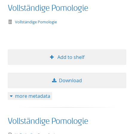
Vollständige Pomologie
text/tg.work+xml
Vollständige Pomologie
Add to shelf
Download
more metadata
Vollständige Pomologie