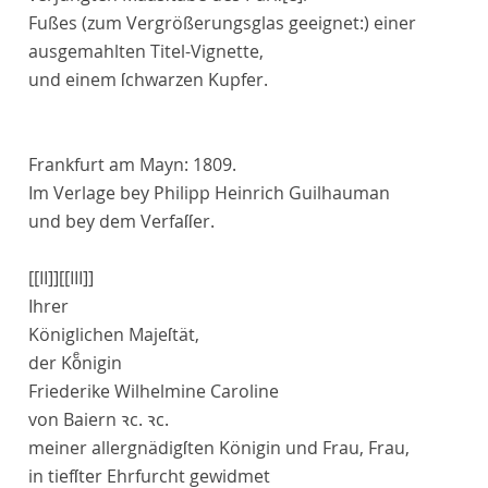
Fußes (zum Vergrößerungsglas geeignet:) einer
ausgemahlten Titel-Vignette,
und einem ſchwarzen Kupfer.
Frankfurt am Mayn
:
1809
.
Im Verlage bey Philipp Heinrich Guilhauman
und bey dem Verfaſſer
.
[[II]]
[[III]]
Ihrer
Königlichen Majeſtät,
der Koͤnigin
Friederike Wilhelmine Caroline
von Baiern
ꝛc. ꝛc.
meiner allergnädigſten Königin und Frau, Frau
,
in tiefſter Ehrfurcht gewidmet