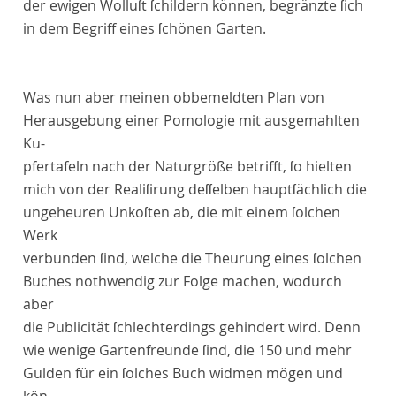
der ewigen Wolluſt ſchildern können, begränzte ſich
in dem Begriff eines ſchönen Garten.
Was nun aber meinen obbemeldten Plan von
Herausgebung einer Pomologie mit ausgemahlten
Ku-
pfertafeln nach der Naturgröße betrifft, ſo hielten
mich von der Realiſirung deſſelben hauptſächlich die
ungeheuren Unkoſten ab, die mit einem ſolchen
Werk
verbunden ſind, welche die Theurung eines ſolchen
Buches nothwendig zur Folge machen, wodurch
aber
die Publicität ſchlechterdings gehindert wird. Denn
wie wenige Gartenfreunde ſind, die 150 und mehr
Gulden für ein ſolches Buch widmen mögen und