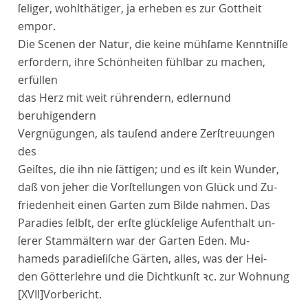
ſeliger, wohlthätiger, ja erheben es zur Gottheit
empor.
Die Scenen der Natur, die keine mühſame Kenntniſſe
erfordern, ihre Schönheiten fühlbar zu machen,
erfüllen
das Herz mit weit rührendern, edlernund
beruhigendern
Vergnügungen, als tauſend andere Zerſtreuungen
des
Geiſtes, die ihn nie ſättigen; und es iſt kein Wunder,
daß von jeher die Vorſtellungen von Glück und Zu-
friedenheit einen
Garten
zum Bilde nahmen. Das
Paradies
ſelbſt, der erſte glückſelige Aufenthalt un-
ſerer Stammältern war der
Garten Eden
.
Mu
-
hameds
paradieſiſche
Gärten
, alles, was der Hei-
den Götterlehre und die Dichtkunſt ꝛc. zur Wohnung
[XVII]
Vorbericht
.