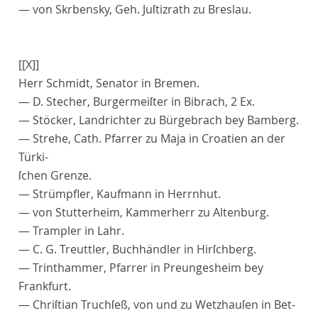
— von
Skrbensky
, Geh. Juſtizrath zu Breslau.
[[X]]
Herr
Schmidt
, Senator in Bremen.
—
D
.
Stecher
, Burgermeiſter in Bibrach, 2 Ex.
—
Stöcker
, Landrichter zu Bürgebrach bey Bamberg.
—
Strehe
, Cath. Pfarrer zu Maja in Croatien an der
Türki-
ſchen Grenze.
—
Strümpfler
, Kaufmann in Herrnhut.
— von
Stutterheim
, Kammerherr zu Altenburg.
—
Trampler
in Lahr.
— C. G.
Treuttler
, Buchhändler in Hirſchberg.
—
Trinthammer
, Pfarrer in Preungesheim bey
Frankfurt.
—
Chriſtian Truchſeß
, von und zu Wetzhauſen in Bet-