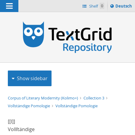
Navigation
Sprache
Shelf
0
Deutsch
ï¿½ndern
h
nach
Show sidebar
Corpus of Literary Modernity (Kolimo+)
Collection 3
Vollständige Pomologie
Vollständige Pomologie
[[I]]
Vollſtändige