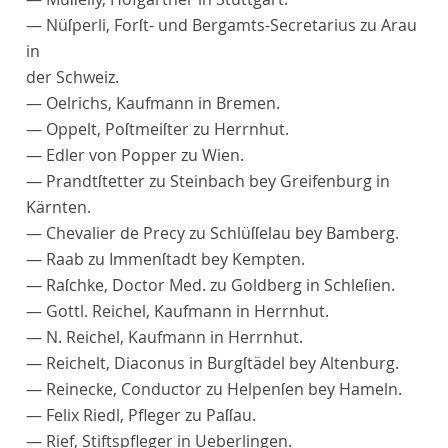
—
Nüſperli
, Forſt- und Bergamts-Secretarius zu Arau
in
der Schweiz.
—
Oelrichs
, Kaufmann in Bremen.
—
Oppelt
, Poſtmeiſter zu Herrnhut.
—
Edler von Popper
zu Wien.
—
Prandtſtetter
zu Steinbach bey Greifenburg in
Kärnten.
—
Chevalier de Precy
zu Schlüſſelau bey Bamberg.
—
Raab
zu Immenſtadt bey Kempten.
—
Raſchke
,
Doctor Med
. zu Goldberg in Schleſien.
—
Gottl
.
Reichel
, Kaufmann in Herrnhut.
— N.
Reichel
, Kaufmann in Herrnhut.
—
Reichelt
, Diaconus in Burgſtädel bey Altenburg.
—
Reinecke
, Conductor zu Helpenſen bey Hameln.
—
Felix Riedl
, Pfleger zu Paſſau.
—
Rief
, Stiftspfleger in Ueberlingen.