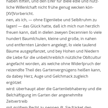
haben ſtiften, und den Eifer für dieſe edle und nütz-
liche Wiſſenſchaft nicht frühe genug wecken kön-
[XV]
Vorbericht
.
nen, als ich, — ohne Eigenliebe und Selbſtruhm zu
ſagen! — das Glück hatte, daß ich mich nun herzlich
freuen kann, daß in dieſen zweyen Decennien ſo viele
hundert Baumſchulen, kleine und große, in nahen
und entfernten Ländern angelegt, ſo viele tauſend
Bäume ausgepflanzet, und bey Hohen und Niedern
die Liebe für die unbeſchreiblich nützliche Obſtcultur
angefacht worden, als welche ohne Widerſpruch der
reizendſte Theil des Gartenvergnügens heißen kann,
da dabey Herz, Auge und Geſchmack zugleich
ergötzet
wird: überhaupt aber die Gartenliebhaberey und die
Beſchäftigung im Garten der angenehmſte
Zeitvertreib
mit gröſtem Recht zu nennen iſt. Sie ſtärket den