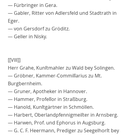
—
Fürbringer
in Gera.
—
Gabler
, Ritter von Adlersfeld und Stadtrath in
Eger.
— von
Gersdorf
zu Gröditz.
—
Geller
in Nisky.
[[VIII]]
Herr
Grahe
, Kunſtmahler zu Wald bey Solingen.
—
Gröbner
, Kammer-Commiſſarius zu Mt.
Burgbernheim.
—
Gruner
, Apotheker in Hannover.
—
Hammer
, Profeſſor in Straßburg.
—
Hanold
, Kunſtgärtner in Schmöllen.
—
Harbert
, Oberlandpfennigmeiſter in Arnsberg.
—
Harwen
, Prof. und Ephorus in Augsburg.
— G. C. F.
Heermann
, Prediger zu Seegelhorſt bey