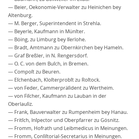
—
Beier
, Oekonomie-Verwalter zu Heinichen bey
Altenburg.
—
M
.
Berger
, Superintendent in Strehla.
—
Beyerle
, Kaufmann in Münſter.
—
Böing
, zu Limburg bey Iſerlohe.
—
Bradt
, Amtmann zu Obernkirchen bey Hameln.
— Graf
Breßler
, in N. Rengersdorf.
— O. C.
von dem Buſch
, in Bremen.
—
Compoſt
zu Beuren.
—
Eſchenbach
, Kloſterprobſt zu Roſtock.
— von
Feder
, Cammerpräſident zu Wertheim.
— von
Fiſcher
, Kaufmann zu Lauban in der
Oberlauſiz.
—
Frank
, Bauverwalter zu Rumpenheim bey Hanau.
—
Fritſch
, Inſpector und Oberpfarrer zu Gösnitz.
—
Fromm
, Hofrath und Leibmedicus in Meinungen.
—
Fromm
, Conſiſtorial-Secretarius in Meinungen.