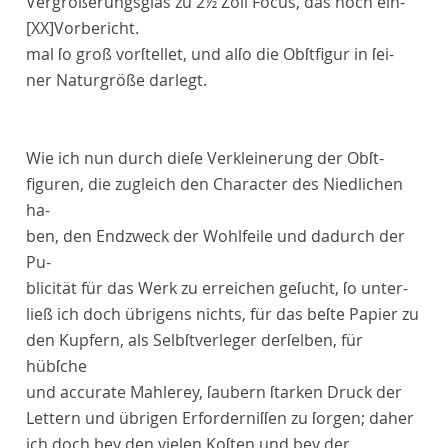
Vergrößerungsglas zu 2½ Zoll
Focus,
das noch ein-
[XX]
Vorbericht
.
mal ſo groß vorſtellet, und alſo die Obſtfigur in ſei-
ner Naturgröße darlegt.
Wie ich nun durch dieſe Verkleinerung der Obſt-
figuren, die zugleich den Character des Niedlichen
ha-
ben, den Endzweck der Wohlfeile und dadurch der
Pu-
blicität für das Werk zu erreichen geſucht, ſo unter-
ließ ich doch übrigens nichts, für das beſte Papier zu
den Kupfern, als Selbſtverleger derſelben, für
hübſche
und accurate Mahlerey, ſaubern ſtarken Druck der
Lettern und übrigen Erforderniſſen zu ſorgen; daher
ich doch bey den vielen Koſten und bey der