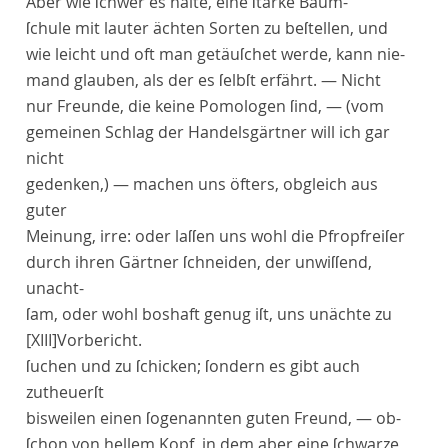
Aber wie ſchwer es halte, eine ſtarke Baum-
ſchule mit lauter
ächten
Sorten zu beſtellen, und
wie leicht und oft man getäuſchet werde, kann nie-
mand glauben, als der es ſelbſt erfährt. — Nicht
nur Freunde, die keine Pomologen ſind, — (vom
gemeinen Schlag der Handelsgärtner will ich gar
nicht
gedenken,) — machen uns öfters, obgleich aus
guter
Meinung, irre: oder laſſen uns wohl die Pfropfreiſer
durch ihren Gärtner ſchneiden, der unwiſſend,
unacht-
ſam, oder wohl boshaft genug iſt, uns unächte zu
[XIII]
Vorbericht
.
ſuchen und zu ſchicken; ſondern es gibt auch
zutheuerſt
bisweilen einen
ſogenannten
guten Freund, — ob-
ſchon von hellem Kopf, in dem aber eine ſchwarze