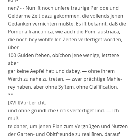
kön-
nen? - - Nun iſt noch unſere traurige Periode und
Geldarme Zeit dazu gekommen, die vollends jenen
Gedanken vernichten mußte. Es iſt bekannt, daß die
Pomona franconica,
wie auch die
Pom
.
austriaca,
die noch bey wohlfeilen Zeiten verfertiget worden,
über
100 Gulden ſtehen, obſchon jene wenige, letztere
aber
gar keine Aepfel hat: und dabey, — ohne ihrem
Werth zu nahe zu treten, — zwar prächtige Mahle-
rey haben, aber ohne Syſtem, ohne Claſſification,
**
[XVIII]
Vorbericht
.
und ohne gründliche Critik verfertiget ſind. — Ich
muß-
te daher, um jenen Plan zum Vergnügen und Nutzen
der Garten- und Obſtfreunde zu realiſiren, darauf