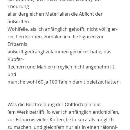
Theurung
aller dergleichen Materialien die Abſicht der
äußerſten
Wohlfeile, als ich anfänglich gehofft, nicht völlig er-
reichen können, zumalen ich die Figuren zur
Erſparnis
äußerſt gedrängt zuſammen gerücket habe, das
Kupfer-
ſtechern und Mahlern freylich nicht angenehm iſt,
und
manche wohl 60 ja 100 Tafeln damit beſetzet hätten.
Was die
Beſchreibung
der Obſtſorten in die-
ſem Werk betrifft, ſo war ich anfänglich entſchloſſen,
zur Erſparnis vieler Koſten, ſie ſo kurz, als möglich
zu machen, und gleichſam nur als in einen räſonni-