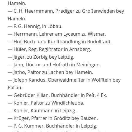
Hameln.
— C. H.
Heermmann
, Prediger zu Großenwieden bey
Hameln.
— F. G.
Hennig
, in Löbau.
—
Herrmann
, Lehrer am Lyceum zu Wismar.
—
Hof
, Buch- und Kunſthandlung in Rudolſtadt.
—
Hüſer
, Reg. Regiſtrator in Arnsberg.
—
Jäger
, zu Zörbig bey Leipzig.
—
Jahn
, Doctor und Hofrath in Meiningen.
—
Jatho
, Paſtor zu Lachen bey Hameln.
—
Joſeph Kandus
, Oberwaldmeiſter in Wolfſtein bey
Paſſau.
— Gebrüder
Kilian
, Buchhändler in Peſt, 4 Ex.
—
Köhler
, Paſtor zu Windiſchleuba.
—
Köhler
, Kaufmann in Leipzig.
—
Krüger
, Pfarrer in Gröditz bey Bauzen.
— P. G.
Kummer
, Buchhändler in Leipzig.