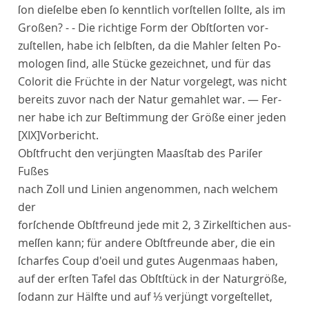
ſon dieſelbe eben ſo kenntlich vorſtellen ſollte, als im
Großen? - - Die richtige Form der Obſtſorten vor-
zuſtellen, habe ich ſelbſten, da die Mahler ſelten Po-
mologen ſind, alle Stücke gezeichnet, und für das
Colorit die Früchte in der Natur vorgelegt, was nicht
bereits zuvor nach der Natur gemahlet war. — Fer-
ner habe ich zur Beſtimmung der Größe einer jeden
[XIX]
Vorbericht
.
Obſtfrucht den verjüngten Maasſtab des Pariſer
Fußes
nach Zoll und Linien angenommen, nach welchem
der
forſchende Obſtfreund jede mit 2, 3 Zirkelſtichen aus-
meſſen kann; für andere Obſtfreunde aber, die ein
ſcharfes
Coup d'oeil
und gutes Augenmaas haben,
auf der erſten Tafel das Obſtſtück in der Naturgröße,
ſodann zur Hälfte und auf ⅓ verjüngt vorgeſtellet,