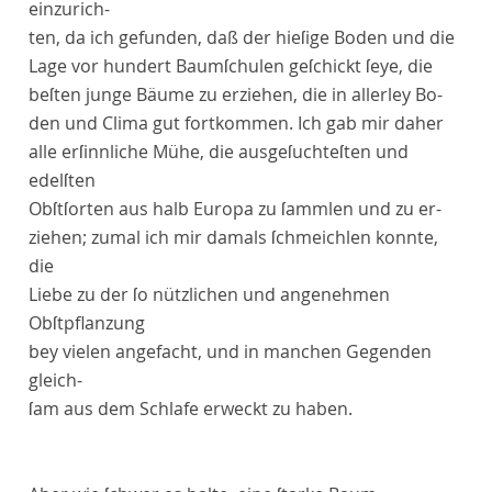
einzurich-
ten, da ich gefunden, daß der hieſige Boden und die
Lage vor hundert Baumſchulen geſchickt ſeye, die
beſten junge Bäume zu erziehen, die in allerley Bo-
den und Clima gut fortkommen. Ich gab mir daher
alle erſinnliche Mühe, die ausgeſuchteſten und
edelſten
Obſtſorten aus halb Europa zu ſammlen und zu er-
ziehen; zumal ich mir damals ſchmeichlen konnte,
die
Liebe zu der ſo nützlichen und angenehmen
Obſtpflanzung
bey vielen angefacht, und in manchen Gegenden
gleich-
ſam aus dem Schlafe erweckt zu haben.