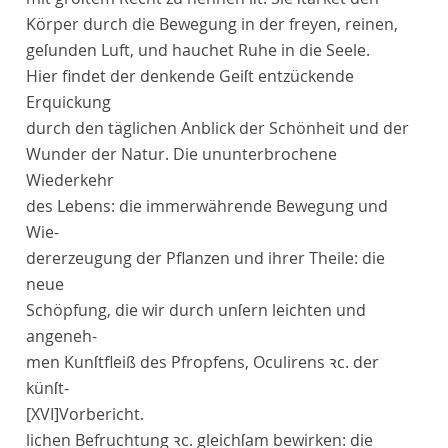
Körper durch die Bewegung in der freyen, reinen,
geſunden Luft, und hauchet Ruhe in die Seele.
Hier findet der denkende Geiſt entzückende
Erquickung
durch den täglichen Anblick der Schönheit und der
Wunder der Natur. Die ununterbrochene
Wiederkehr
des Lebens: die immerwährende Bewegung und
Wie-
dererzeugung der Pflanzen und ihrer Theile: die
neue
Schöpfung, die wir durch unſern leichten und
angeneh-
men Kunſtfleiß des Pfropfens, Oculirens ꝛc. der
künſt-
[XVI]
Vorbericht
.
lichen Befruchtung ꝛc. gleichſam bewirken: die