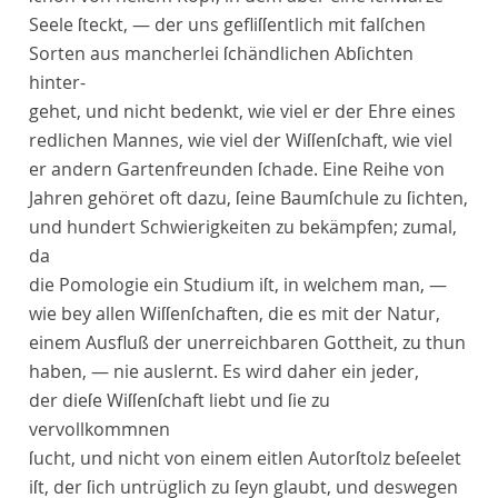
Seele ſteckt, — der uns gefliſſentlich mit falſchen
Sorten aus mancherlei ſchändlichen Abſichten
hinter-
gehet, und nicht bedenkt, wie viel er der Ehre eines
redlichen Mannes, wie viel der Wiſſenſchaft, wie viel
er andern Gartenfreunden ſchade. Eine Reihe von
Jahren gehöret oft dazu, ſeine Baumſchule zu ſichten,
und hundert Schwierigkeiten zu bekämpfen; zumal,
da
die Pomologie ein Studium iſt, in welchem man, —
wie bey allen Wiſſenſchaften, die es mit der Natur,
einem Ausfluß der unerreichbaren Gottheit, zu thun
haben, — nie auslernt. Es wird daher ein jeder,
der dieſe Wiſſenſchaft liebt und ſie zu
vervollkommnen
ſucht, und nicht von einem eitlen Autorſtolz beſeelet
iſt, der ſich untrüglich zu ſeyn glaubt, und deswegen