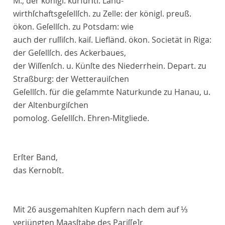
M., der königl. kurfürſtl. Land-
wirthſchaftsgeſellſch. zu
Zelle
: der königl. preuß.
ökon. Geſellſch. zu
Potsdam
: wie
auch der ruſſiſch. kaiſ. Liefländ. ökon. Societät in
Riga
:
der Geſellſch. des Ackerbaues,
der Wiſſenſch. u. Künſte des Niederrhein. Depart. zu
Straßburg
: der Wetterauiſchen
Geſellſch. für die geſammte Naturkunde zu
Hanau
, u.
der
Altenburgiſchen
pomolog. Geſellſch. Ehren-Mitgliede.
Erſter Band,
das Kernobſt
.
Mit 26 ausgemahlten Kupfern nach dem auf ⅓
verjüngten Maasſtabe des Pariſ
[e]
r