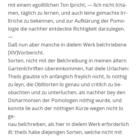
mit einem egoiſtiſchen Ton ſpricht, — ſich nicht ſchä-
men, täglich zu lernen, und auch ſeine gemachte Irr-
ſtriche zu bekennen, und zur Aufklärung der Pomo-
logie die nachher entdeckte Richtigkeit darzulegen.
—
Daß nun aber manche in dieſem Werk beſchriebene
[XIV]
Vorbericht
.
Sorten, nicht mit der Beſchreibung in meinen ältern
Gartenſchriften übereinkommen, hat dieſe Urſachen:
Theils glaubte ich anfänglich freylich nicht, ſo nöthig
zu ſeyn, die Obſtſorten ſo genau und critiſch zu be-
obachten und zu unterſuchen, als nachher bey den
Disharmonien der Pomologen nöthig wurde, und
konnte ſie auch der nöthigen Kürze wegen nicht ſo
ge-
nau beſchreiben, als hier in dieſem Werk erforderlich
iſt: theils habe diejenigen Sorten, welche nicht mit