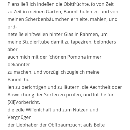
Plans ließ ich indeſſen die Obſtfrüchte, ſo von Zeit
zu Zeit in meinen Gärten, Baumſchulen ꝛc. und von
meinen Scherbenbäumchen erhielte, mahlen, und
ord-
nete ſie einſtweilen hinter Glas in Rahmen, um
meine Studierſtube damit zu tapeziren, beſonders
aber
auch mich mit der ſchönen Pomona immer
bekannter
zu machen, und vorzüglich zugleich meine
Baumſchu-
len zu berichtigen und zu läutern, die Aechtheit oder
Abweichung der Sorten zu prüfen, und ſolche für
[XII]
Vorbericht
.
die edle Wiſſenſchaft und zum Nutzen und
Vergnügen
der Liebhaber der Obſtbaumzucht aufs Beſte