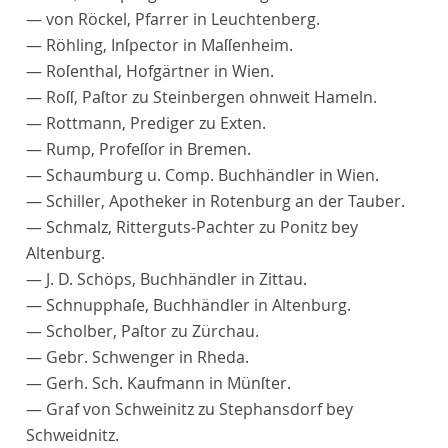
— von
Röckel
, Pfarrer in Leuchtenberg.
—
Röhling
, Inſpector in Maſſenheim.
—
Roſenthal
, Hofgärtner in Wien.
—
Roſſ
, Paſtor zu Steinbergen ohnweit Hameln.
—
Rottmann
, Prediger zu Exten.
—
Rump
, Profeſſor in Bremen.
—
Schaumburg
u. Comp. Buchhändler in Wien.
—
Schiller
, Apotheker in Rotenburg an der Tauber.
—
Schmalz
, Ritterguts-Pachter zu Ponitz bey
Altenburg.
— J. D.
Schöps
, Buchhändler in Zittau.
—
Schnupphaſe
, Buchhändler in Altenburg.
—
Scholber
, Paſtor zu Zürchau.
— Gebr.
Schwenger
in Rheda.
—
Gerh
.
Sch
. Kaufmann in Münſter.
— Graf von
Schweinitz
zu Stephansdorf bey
Schweidnitz.