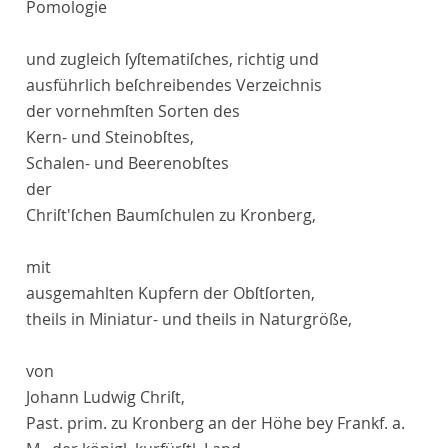
Pomologie
und zugleich ſyſtematiſches, richtig und
ausführlich beſchreibendes Verzeichnis
der vornehmſten Sorten des
Kern- und Steinobſtes,
Schalen- und Beerenobſtes
der
Chriſt
'ſchen Baumſchulen zu Kronberg,
mit
ausgemahlten Kupfern der Obſtſorten,
theils in Miniatur- und theils in Naturgröße
,
von
Johann Ludwig Chriſt
,
Past. prim.
zu Kronberg an der Höhe bey Frankf. a.