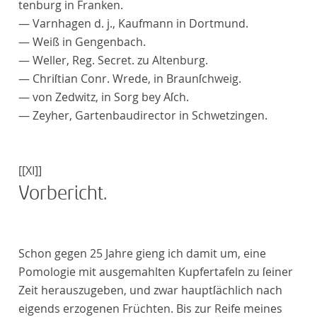
tenburg in Franken.
—
Varnhagen
d. j., Kaufmann in Dortmund.
—
Weiß
in Gengenbach.
—
Weller
, Reg. Secret. zu Altenburg.
—
Chriſtian Conr
.
Wrede
, in Braunſchweig.
— von
Zedwitz
, in Sorg bey Aſch.
—
Zeyher
, Gartenbaudirector in Schwetzingen.
[[XI]]
Vorbericht
.
S
chon gegen 25 Jahre gieng ich damit um, eine
Pomologie mit ausgemahlten Kupfertafeln zu ſeiner
Zeit herauszugeben, und zwar hauptſächlich nach
eigends erzogenen Früchten. Bis zur Reife meines