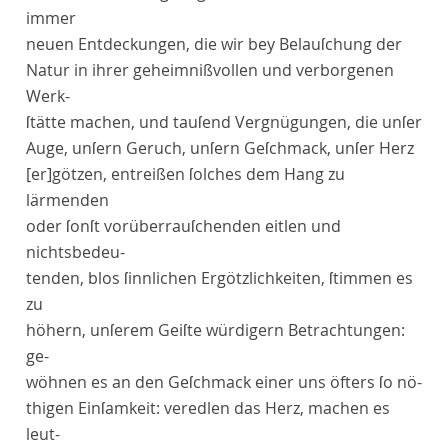
immer
neuen Entdeckungen, die wir bey Belauſchung der
Natur in ihrer geheimnißvollen und verborgenen
Werk-
ſtätte machen, und tauſend Vergnügungen, die unſer
Auge, unſern Geruch, unſern Geſchmack, unſer Herz
[er]
götzen, entreißen ſolches dem Hang zu
lärmenden
oder ſonſt vorüberrauſchenden eitlen und
nichtsbedeu-
tenden, blos ſinnlichen Ergötzlichkeiten, ſtimmen es
zu
höhern, unſerem Geiſte würdigern Betrachtungen:
ge-
wöhnen es an den Geſchmack einer uns öfters ſo nö-
thigen Einſamkeit: veredlen das Herz, machen es
leut-