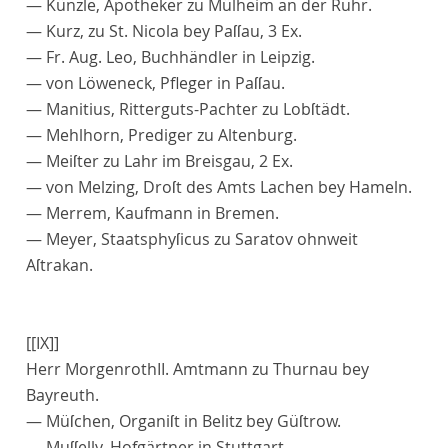
—
Künzle
, Apotheker zu Mülheim an der Ruhr.
—
Kurz
, zu St. Nicola bey Paſſau, 3 Ex.
—
Fr
.
Aug
.
Leo
, Buchhändler in Leipzig.
— von
Löweneck
, Pfleger in Paſſau.
—
Manitius
, Ritterguts-Pachter zu Lobſtädt.
—
Mehlhorn
, Prediger zu Altenburg.
—
Meiſter
zu Lahr im Breisgau, 2 Ex.
— von
Melzing
, Droſt des Amts Lachen bey Hameln.
—
Merrem
, Kaufmann in Bremen.
—
Meyer
, Staatsphyſicus zu Saratov ohnweit
Aſtrakan.
[[IX]]
Herr
Morgenroth
II
. Amtmann zu Thurnau bey
Bayreuth.
—
Müſchen
, Organiſt in Belitz bey Güſtrow.
—
Muſſelly
, Hofgärtner in Stuttgart.