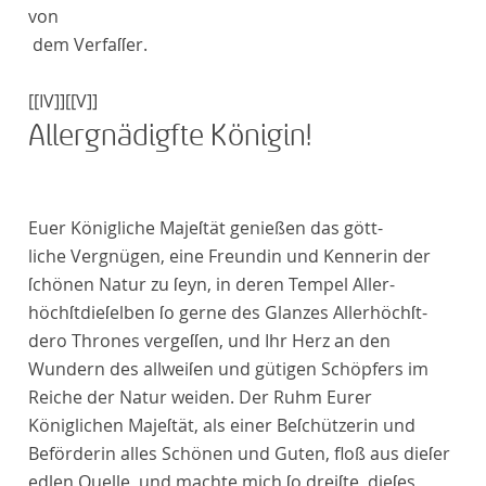
von
dem Verfaſſer
.
[[IV]]
[[V]]
Allergnädigſte Königin!
E
uer Königliche Majeſtät
genießen das gött-
liche Vergnügen, eine Freundin und Kennerin der
ſchönen Natur zu ſeyn, in deren Tempel
Aller
-
höchſtdieſelben
ſo gerne des Glanzes
Allerhöchſt
-
dero
Thrones vergeſſen, und
Ihr
Herz an den
Wundern des allweiſen und gütigen Schöpfers im
Reiche der Natur weiden. Der Ruhm
Eurer
Königlichen Majeſtät
, als einer Beſchützerin und
Beförderin alles Schönen und Guten, floß aus dieſer
edlen Quelle, und machte mich ſo dreiſte, dieſes