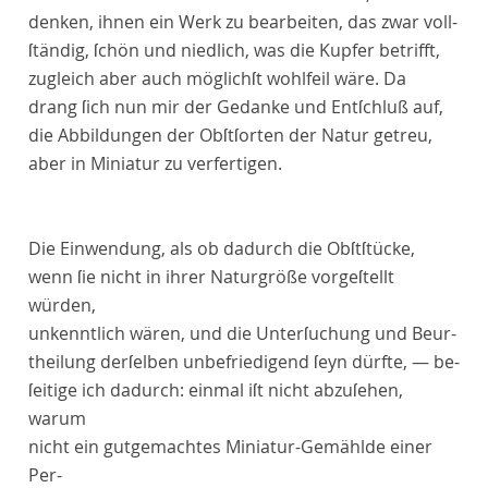
denken, ihnen ein Werk zu bearbeiten, das zwar voll-
ſtändig, ſchön und niedlich, was die Kupfer betrifft,
zugleich aber auch möglichſt
wohlfeil
wäre. Da
drang ſich nun mir der Gedanke und Entſchluß auf,
die Abbildungen der Obſtſorten der Natur getreu,
aber in Miniatur zu verfertigen.
Die Einwendung, als ob dadurch die Obſtſtücke,
wenn ſie nicht in ihrer Naturgröße vorgeſtellt
würden,
unkenntlich wären, und die Unterſuchung und Beur-
theilung derſelben unbefriedigend ſeyn dürfte, — be-
ſeitige ich dadurch: einmal iſt nicht abzuſehen,
warum
nicht ein gutgemachtes Miniatur-Gemählde einer
Per-