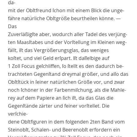
da-
mit der Obſtfreund ſchon mit einem Blick die unge-
fähre natürliche Obſtgröße beurtheilen könne. —
Das
Zuverläßigſte aber, wodurch aller Tadel des verjüng-
ten Maasſtabes und der Vorſtellung im Kleinen weg-
fällt, iſt das
Vergrößerungsglas
, das weniges
koſtet, und viel Geld erſpart. Iſt daſſelbige auf
1 Zoll
Focus
geſchliffen, ſo ſtellt es den dadurch be-
trachteten Gegenſtand dreymal größer, und alſo das
Obſtſtück in ſeiner natürlichen Größe vor, und zwar
noch ſchöner in der Farbenmiſchung, als die Mahle-
rey auf dem Papiere an ſich iſt, da das Glas die
Gegenſtände zärter und feiner vorſtellet. Die
verſchie-
dene Obſtfiguren in dem folgenden 2ten Band vom
Steinobſt, Schalen- und Beerenobſt erfordern ein