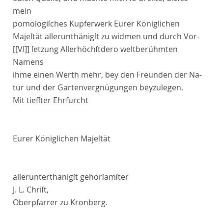
mein
pomologiſches Kupferwerk
Eurer Königlichen
Majeſtät
allerunthänigſt zu widmen und durch Vor-
[[VI]]
ſetzung
Allerhöchſtdero
weltberühmten
Namens
ihme einen Werth mehr, bey den Freunden der Na-
tur und der Gartenvergnügungen beyzulegen.
Mit tiefſter Ehrfurcht
Eurer Königlichen Majeſtät
allerunterthänigſt gehorſamſter
J. L.
Chriſt
,
Oberpfarrer zu Kronberg
.