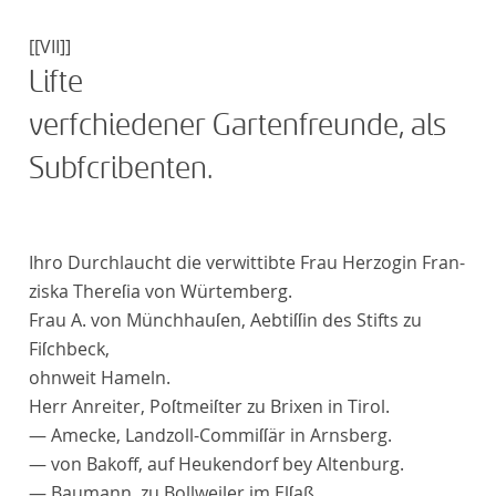
[[VII]]
Liſte
verſchiedener Gartenfreunde, als
Subſcribenten.
I
hro Durchlaucht
die verwittibte Frau
Herzogin Fran
-
ziska Thereſia
von
Würtemberg
.
Frau A. von
Münchhauſen
, Aebtiſſin des Stifts zu
Fiſchbeck,
ohnweit Hameln.
Herr
Anreiter
, Poſtmeiſter zu Brixen in Tirol.
—
Amecke
, Landzoll-Commiſſär in Arnsberg.
— von
Bakoff
,
auf Heukendorf
bey Altenburg.
—
Baumann
, zu Bollweiler im Elſaß.